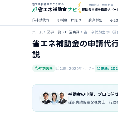
省エネ補助金のことなら
全国対応・無料相談
ナビ
省エネ
補助金
補助金申請を徹底サポー
申請代行
制度・仕組み
業種別
設
ホーム
記事一覧
申請実務
省エネ補助金の申請
省エネ補助金の申請代
説
申請実務
公開: 2026年4月7日
更新: 20
補助金の申請、プロに任
採択実績豊富な社労士・行政