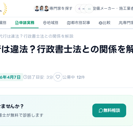
専門家を探す
設備メーカー・施工業
ト
備別
申請実務
地域別
都市別記事
比較
専門
代行は違法？行政書士法との関係を解説
行は違法？行政書士法との関係を
26年4月7日
読了目安: 3分
公募中
12
件
せませんか？
無料相談
書士が無料で診断します