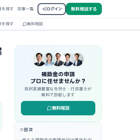
者を探す
記事一覧
ログイン
無料相談する
家を探す
無料相談
解
補助金の申請
プロに任せませんか？
採択実績豊富な社労士・行政書士が
無料で診断します
無料相談
目次
省エネ補助金の申請代行は違法なの