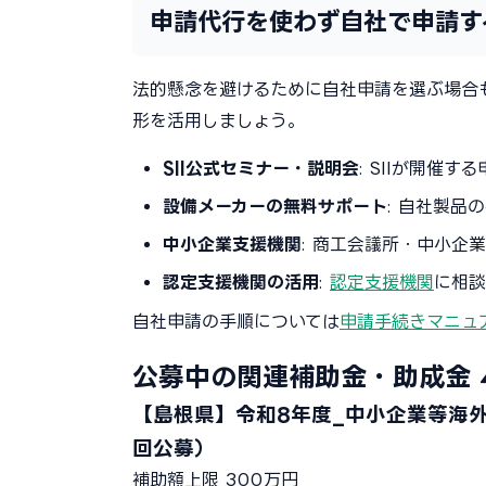
申請代行を使わず自社で申請す
法的懸念を避けるために自社申請を選ぶ場合
形を活用しましょう。
SII公式セミナー・説明会
: SIIが開催
設備メーカーの無料サポート
: 自社製
中小企業支援機関
: 商工会議所・中小企
認定支援機関の活用
:
認定支援機関
に相談
自社申請の手順については
申請手続きマニュ
公募中の関連補助金・助成金
【島根県】令和8年度_中小企業等海
回公募）
補助額上限
300万円