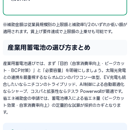
※補助金額は従業員規模別の上限額と補助率1/2のいずれか低い額が
適用されます。賃上げ要件達成で上限額の上乗せも可能です。
産業用蓄電池の選び方まとめ
産業用蓄電池選びでは、まず「目的（自家消費率向上・ピークカッ
ト・BCP対策）」と「必要容量」を明確にしましょう。太陽光発電
との連携を最重視するならオムロンのパワコン一体型、EV充電も統
合したいならニチコンのトライブリッド、AI制御による自動最適化
ならシャープ、コスパと拡張性ならテスラ Powerwallが最適です。
省エネ補助金の申請では、蓄電池導入による省エネ量（ピークカッ
ト効果・自家消費率向上）の定量的な試算が採択のカギとなりま
す。