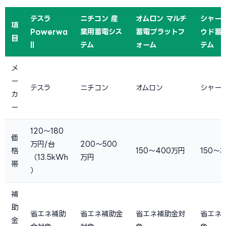
テスラ
ニチコン 産
オムロン マルチ
シャープ
項
Powerwa
業用蓄電シス
蓄電プラットフ
ウド蓄
目
ll
テム
ォーム
テム
メ
ー
テスラ
ニチコン
オムロン
シャー
カ
ー
120〜180
価
万円/台
200〜500
格
150〜400万円
150〜
（13.5kWh
万円
帯
）
補
助
省エネ補助
省エネ補助金
省エネ補助金対
省エネ
金