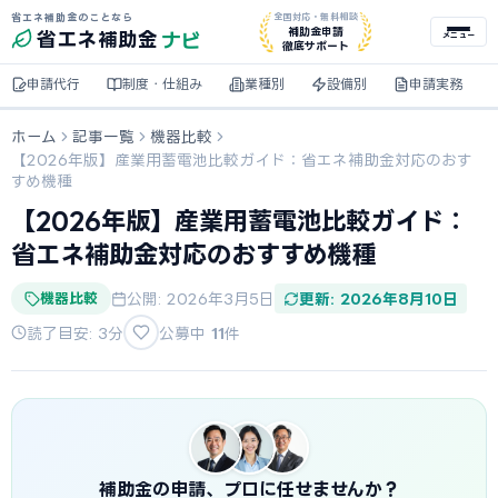
省エネ補助金のことなら
全国対応・無料相談
ナビ
補助金申請
省エネ
補助金
メニュー
徹底サポート
申請代行
制度・仕組み
業種別
設備別
申請実務
ホーム
記事一覧
機器比較
【2026年版】産業用蓄電池比較ガイド：省エネ補助金対応のおす
すめ機種
【2026年版】産業用蓄電池比較ガイド：
省エネ補助金対応のおすすめ機種
機器比較
公開: 2026年3月5日
更新: 2026年8月10日
読了目安: 3分
公募中
11
件
補助金の申請、プロに任せませんか？