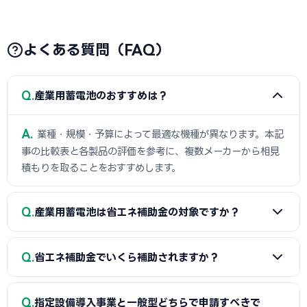
よくある質問（FAQ）
Q
産業用蓄電池のおすすめは？
A
業種・規模・予算によって最適な機種が異なります。本記
事の比較表と各製品の評価を参考に、複数メーカーから相見
積もりを取ることをおすすめします。
Q
産業用蓄電池は省エネ補助金の対象ですか？
A
はい。SII認定済みの産業用蓄電池であれば先着順で申請
Q
省エネ補助金でいくら補助されますか？
可能です。SII未認定の場合は一般型（審査あり）での申請を
検討してください。
A
補助率は1/2です。従業員5人以下は最大200万円、6〜
Q
指定設備導入事業と一般型どちらで申請すべきで