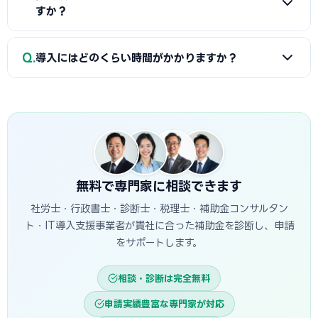
20人は最大500万円、21人以上は最大1,500万円が上限で
すか？
す。賃上げ要件達成で上乗せも可能です。
A
SIIに認定されている産業用蓄電池を選ぶ場合は指定設備
Q
導入にはどのくらい時間がかかりますか？
導入事業がおすすめです。審査なし先着順で採択率が高いで
す。カスタム仕様の場合は一般型になります。
A
補助金申請から導入完了まで、指定設備導入事業は約3〜
5ヶ月、一般型は約6〜10ヶ月が目安です。GビズIDの事前取
得を忘れずに。
無料で専門家に相談できます
社労士・行政書士・診断士・税理士・補助金コンサルタン
ト・IT導入支援事業者が貴社に合った補助金を診断し、申請
をサポートします。
相談・診断は完全無料
申請実績豊富な専門家が対応