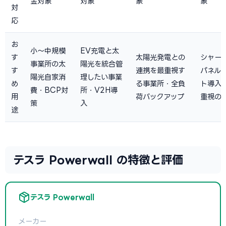
金対象
対象
象
象
対
応
お
小〜中規模
EV充電と太
す
太陽光発電との
シャー
事業所の太
陽光を統合管
す
連携を最重視す
パネル
陽光自家消
理したい事業
め
る事業所・全負
ト導入・
費・BCP対
所・V2H導
用
荷バックアップ
重視の
策
入
途
テスラ Powerwall の特徴と評価
テスラ Powerwall
メーカー