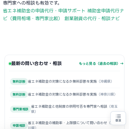
専門家への相談も有効です。
省エネ補助金の申請代行・申請サポート
補助金申請代行ナ
ビ（費用相場・専門家比較）
創業融資の代行・相談ナビ
最新の問い合わせ・相談
もっと見る（過去の相談）→
省エネ補助金の対象になるか無料診断を実施
（沖縄県）
無料診断
省エネ補助金の対象になるか無料診断を実施
（神奈川県）
無料診断
省エネ補助金と他制度の併用可否を専門家へ相談
（埼玉
専門家相談
県）
目次
省エネ補助金の補助率・上限額について問い合わせ
（神奈
省エネ設備の導入をお考えの方
地域・業種から選べる
申請相談
専門家に無料相談する
お近くの専門家を探す
川県）