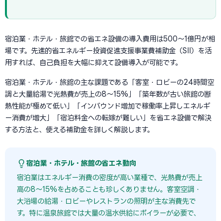
宿泊業・ホテル・旅館での省エネ設備の導入費用は500〜1億円が相
場です。先進的省エネルギー投資促進支援事業費補助金（SII）を活
用すれば、自己負担を大幅に抑えて設備導入が可能です。
宿泊業・ホテル・旅館の主な課題である「客室・ロビーの24時間空
調と大量給湯で光熱費が売上の8〜15%」「築年数が古い旅館の断
熱性能が極めて低い」「インバウンド増加で稼働率上昇しエネルギ
ー消費が増大」「宿泊料金への転嫁が難しい」を省エネ設備で解決
する方法と、使える補助金を詳しく解説します。
宿泊業・ホテル・旅館の省エネ動向
宿泊業はエネルギー消費の密度が高い業種で、光熱費が売上
高の8〜15%を占めることも珍しくありません。客室空調・
大浴場の給湯・ロビーやレストランの照明が主な消費先で
す。特に温泉旅館では大量の温水供給にボイラーが必要で、