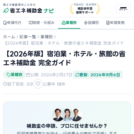
省エネ補助金のことなら
全国対応・無料相談
ナビ
補助金申請
省エネ
補助金
メニュー
徹底サポート
申請代行
制度・仕組み
業種別
設備別
申請実務
ホーム
記事一覧
業種別
【2026年版】宿泊業・ホテル・旅館の省エネ補助金 完全ガイド
【2026年版】宿泊業・ホテル・旅館の省
エネ補助金 完全ガイド
業種別
公開: 2026年2月27日
更新: 2026年8月6日
読了目安: 3分
公募中
12
件
補助金の申請、プロに任せませんか？
採択実績豊富な社労士・行政書士が無料で診断します