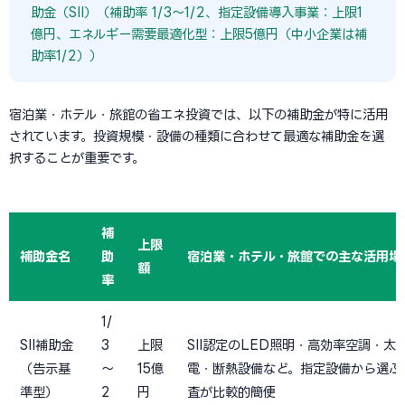
助金（SII）（補助率 1/3〜1/2、指定設備導入事業：上限1
億円、エネルギー需要最適化型：上限5億円（中小企業は補
助率1/2））
宿泊業・ホテル・旅館の省エネ投資では、以下の補助金が特に活用
されています。投資規模・設備の種類に合わせて最適な補助金を選
択することが重要です。
補
上限
補助金名
助
宿泊業・ホテル・旅館での主な活用場
額
率
1/
SII補助金
3
上限
SII認定のLED照明・高効率空調・太
（告示基
〜
15億
電・断熱設備など。指定設備から選ぶ
準型）
2
円
査が比較的簡便