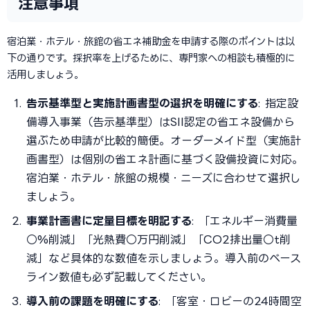
注意事項
宿泊業・ホテル・旅館の省エネ補助金を申請する際のポイントは以
下の通りです。採択率を上げるために、専門家への相談も積極的に
活用しましょう。
告示基準型と実施計画書型の選択を明確にする
: 指定設
備導入事業（告示基準型）はSII認定の省エネ設備から
選ぶため申請が比較的簡便。オーダーメイド型（実施計
画書型）は個別の省エネ計画に基づく設備投資に対応。
宿泊業・ホテル・旅館の規模・ニーズに合わせて選択し
ましょう。
事業計画書に定量目標を明記する
: 「エネルギー消費量
○%削減」「光熱費○万円削減」「CO2排出量○t削
減」など具体的な数値を示しましょう。導入前のベース
ライン数値も必ず記載してください。
導入前の課題を明確にする
: 「客室・ロビーの24時間空