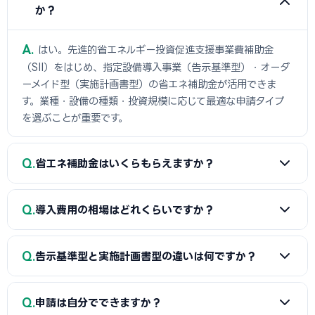
か？
A
はい。先進的省エネルギー投資促進支援事業費補助金
（SII）をはじめ、指定設備導入事業（告示基準型）・オーダ
ーメイド型（実施計画書型）の省エネ補助金が活用できま
す。業種・設備の種類・投資規模に応じて最適な申請タイプ
を選ぶことが重要です。
Q
省エネ補助金はいくらもらえますか？
A
宿泊業・ホテル・旅館の場合、指定設備導入事業（告示基
Q
導入費用の相場はどれくらいですか？
準型）・オーダーメイド型（実施計画書型）ともに上限15億
円です。補助率は1/3〜2/3で、省エネ効果や企業規模によっ
A
宿泊業・ホテル・旅館の省エネ設備の導入費用は500〜1
て異なります。
Q
告示基準型と実施計画書型の違いは何ですか？
億円が一般的です。まずは複数ベンダーに相見積もりを依頼
してください。
A
指定設備導入事業（告示基準型）はSII認定の省エネ設備
Q
申請は自分でできますか？
から選ぶ方式で、審査が比較的簡便です。オーダーメイド型