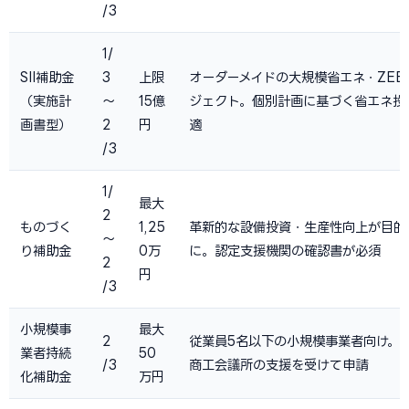
/3
1/
SII補助金
3
上限
オーダーメイドの大規模省エネ・ZEB
（実施計
〜
15億
ジェクト。個別計画に基づく省エネ投
画書型）
2
円
適
/3
1/
最大
2
ものづく
1,25
革新的な設備投資・生産性向上が目的
〜
り補助金
0万
に。認定支援機関の確認書が必須
2
円
/3
小規模事
最大
2
従業員5名以下の小規模事業者向け。
業者持続
50
/3
商工会議所の支援を受けて申請
化補助金
万円