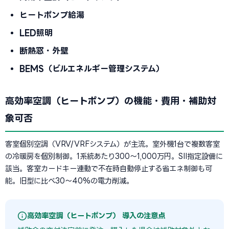
ヒートポンプ給湯
LED照明
断熱窓・外壁
BEMS（ビルエネルギー管理システム）
高効率空調（ヒートポンプ）の機能・費用・補助対
象可否
客室個別空調（VRV/VRFシステム）が主流。室外機1台で複数客室
の冷暖房を個別制御。1系統あたり300〜1,000万円。SII指定設備に
該当。客室カードキー連動で不在時自動停止する省エネ制御も可
能。旧型に比べ30〜40%の電力削減。
高効率空調（ヒートポンプ） 導入の注意点