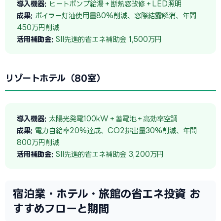
導入機器:
ヒートポンプ給湯＋断熱窓改修＋LED照明
成果:
ボイラー灯油使用量80%削減、窓際結露解消、年間
450万円削減
活用補助金:
SII先進的省エネ補助金 1,500万円
リゾートホテル（80室）
導入機器:
太陽光発電100kW＋蓄電池＋高効率空調
成果:
電力自給率20%達成、CO2排出量30%削減、年間
800万円削減
活用補助金:
SII先進的省エネ補助金 3,200万円
宿泊業・ホテル・旅館の省エネ投資 お
すすめフローと期間