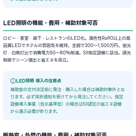
LED照明の機能・費用・補助対象可否
ロビー・客室・廊下・レストランのLED化。演色性Ra90以上の高
品質LEDでホテルの雰囲気を維持。全館で300〜1,500万円。蛍光
灯・白熱灯比で消費電力50〜80%削減。SII指定設備に該当。調光
制御でシーン演出と省エネを両立。
LED照明 導入の注意点
補助金の交付決定前に発注・購入した場合は補助対象外とな
ります。必ず採択通知を受けてから発注してください。指定
設備導入事業（告示基準型）の場合はSII認定の省エネ設備
から選ぶ必要があります。
断熱窓・外壁の機能・費用・補助対象可否