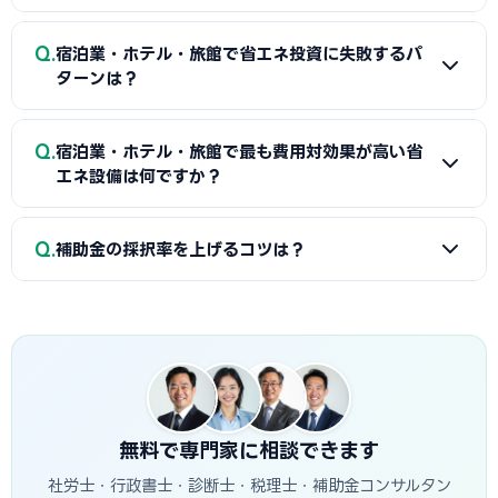
（実施計画書型）は個別の省エネ計画に基づく設備投資に対
A
自分でも申請可能ですが、採択率を上げるために中小企業
応し、大規模な省エネプロジェクトが可能ですが審査は厳格
Q
宿泊業・ホテル・旅館で省エネ投資に失敗するパ
診断士や行政書士に依頼するケースが多いです。当サイトで専
です。
ターンは？
門家を無料で検索できます。
A
主な失敗パターンとして「採択前に設備を発注してしま
Q
宿泊業・ホテル・旅館で最も費用対効果が高い省
う」「告示基準型でSII未認定の設備を申請する」「事業計画
エネ設備は何ですか？
書の省エネ効果の数値目標が曖昧で採択されない」「gBizID
の取得が遅れて申請できない」などがあります。
A
宿泊業・ホテル・旅館では「高効率空調（ヒートポン
Q
補助金の採択率を上げるコツは？
プ）」が投資回収が速い傾向にあります。初期費用が比較的
低く、即効性のある光熱費削減効果が期待できます。ROIシミ
A
（1）事業計画書に具体的な省エネ数値目標を記載する、
ュレーションセクションを参考にしてください。
（2）現状の課題と導入後の省エネ効果を定量的に示す、
（3）専門家に相談する、（4）公募開始前から準備を始め
る、の4点が特に重要です。
無料で専門家に相談できます
社労士・行政書士・診断士・税理士・補助金コンサルタン