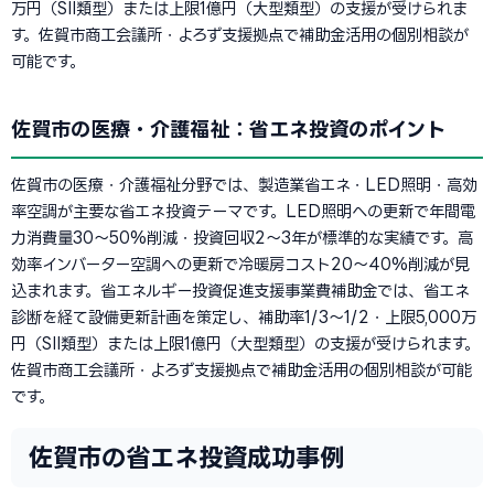
万円（SII類型）または上限1億円（大型類型）の支援が受けられま
す。佐賀市商工会議所・よろず支援拠点で補助金活用の個別相談が
可能です。
佐賀市の医療・介護福祉：省エネ投資のポイント
佐賀市の医療・介護福祉分野では、製造業省エネ・LED照明・高効
率空調が主要な省エネ投資テーマです。LED照明への更新で年間電
力消費量30〜50%削減・投資回収2〜3年が標準的な実績です。高
効率インバーター空調への更新で冷暖房コスト20〜40%削減が見
込まれます。省エネルギー投資促進支援事業費補助金では、省エネ
診断を経て設備更新計画を策定し、補助率1/3〜1/2・上限5,000万
円（SII類型）または上限1億円（大型類型）の支援が受けられます。
佐賀市商工会議所・よろず支援拠点で補助金活用の個別相談が可能
です。
佐賀市の省エネ投資成功事例