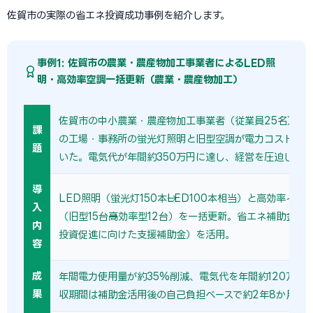
佐賀市の実際の省エネ投資成功事例を紹介します。
事例1: 佐賀市の農業・農産物加工事業者によるLED照
明・高効率空調一括更新（農業・農産物加工）
佐賀市の中小農業・農産物加工事業者（従業員25名）では
課
の工場・事務所の蛍光灯照明と旧型空調が電力コストの主
題
いた。電気代が年間約350万円に達し、経営を圧迫してい
導
LED照明（蛍光灯150本→LED100本相当）と高効率イン
入
（旧型15台→高効率型12台）を一括更新。省エネ補助金（
内
投資促進に向けた支援補助金）を活用。
容
成
年間電力使用量が約35%削減、電気代を年間約120万円
果
収期間は補助金活用後の自己負担ベースで約2年8か月。