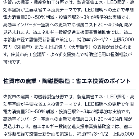
佐賀市の農業・農産物加工分野では、製造業省エネ・LED照明・高
効率空調が主要な省エネ投資テーマです。LED照明への更新で年間
電力消費量30〜50%削減・投資回収2〜3年が標準的な実績です。
高効率インバーター空調への更新で冷暖房コスト20〜40%削減が
見込まれます。省エネルギー投資促進支援事業費補助金では、省エ
ネ診断を経て設備更新計画を策定し、補助率1/3〜1/2・上限5,000
万円（SII類型）または上限1億円（大型類型）の支援が受けられま
す。佐賀市商工会議所・よろず支援拠点で補助金活用の個別相談が
可能です。
佐賀市の窯業・陶磁器製造：省エネ投資のポイント
佐賀市の窯業・陶磁器製造分野では、製造業省エネ・LED照明・高
効率空調が主要な省エネ投資テーマです。LED照明への更新で年間
電力消費量30〜50%削減・投資回収2〜3年が標準的な実績です。
高効率インバーター空調への更新で冷暖房コスト20〜40%削減が
見込まれます。省エネルギー投資促進支援事業費補助金では、省エ
ネ診断を経て設備更新計画を策定し、補助率1/3〜1/2・上限5,000