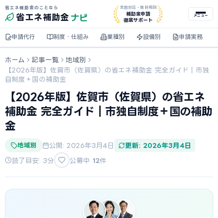
省エネ補助金のことなら
全国対応・無料相談
ナビ
補助金申請
省エネ
補助金
メニュー
徹底サポート
申請代行
制度・仕組み
業種別
設備別
申請実務
ホーム
記事一覧
地域別
【2026年版】佐賀市（佐賀県）の省エネ補助金 完全ガイド｜市独
自制度＋国の補助金
【2026年版】佐賀市（佐賀県）の省エネ
補助金 完全ガイド｜市独自制度＋国の補助
金
地域別
公開: 2026年3月4日
更新: 2026年3月4日
読了目安: 3分
公募中
12
件