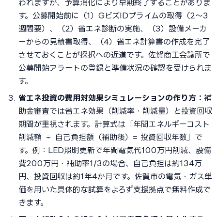
われますが、予算消化により早期終了することがありま
す。公募開始前に（1）GビズIDプライムの取得（2〜3
週間要）、（2）省エネ診断の実施、（3）設備メーカ
ーからの見積書取得、（4）省エネ計算書の作成を完了
させておくことが採択への近道です。佐賀商工会議所で
公募開始アラートの登録と準備状況の確認を受けられま
す。
省エネ投資の費用対効果シミュレーションの作り方：
補
助金審査では省エネ効果（削減率・削減量）と投資回収
期間が重視されます。計算式は「年間エネルギーコスト
削減額 ÷ 自己負担額（補助後）= 投資回収年数」で
す。例：LED照明更新で年間電気代100万円削減、設備
費200万円・補助率1/3の場合、自己負担は約134万
円、投資回収は約1年4か月です。佐賀市の電気・ガス単
価を用いた具体的な試算をよろず支援拠点で無料作成で
きます。