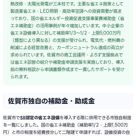
熱改修・太陽光発電が三本柱です。主要な省エネ施策として
製造業省エネ・LED照明・高効率空調への投資需要が高ま
っており、国の省エネルギー投資促進支援事業費補助金（省
エネ補助金）の活用事例が年々増加しています。中小企業の
省エネ設備導入に対して補助率1/3〜1/2・上限5,000万円
（類型により異なる）の支援が受けられ、電気代・燃料費の
削減による経営改善と、カーボンニュートラル達成の両立が
求められています。佐賀市の商工会議所・よろず支援拠点で
は省エネ診断の紹介や補助金申請支援を実施しており、導入
前の無料相談から申請書類作成まで一貫したサポートを受け
られます。
佐賀市独自の補助金・助成金
佐賀市で
SII認定の省エネ設備
を導入する際に併用できる市独自制度
を一覧にしました。国の省エネ補助金（補助率1/2・上限1,500万
円）と市の制度を経費按分して二階建て申請すれば、設備投資の自