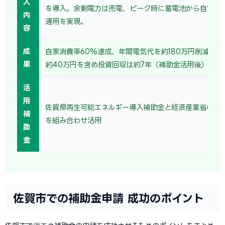
入
を導入。余剰電力は売電、ピーク時に蓄電池から自家消
内
運用を実現。
容
成
自家消費率60%達成、年間電気代を約180万円削減。売
果
約40万円を含め投資回収は約7年（補助金活用後）。
活
用
佐賀県再生可能エネルギー導入補助金と経済産業省の省
補
を組み合わせ活用
助
金
佐賀市での補助金申請 成功のポイント