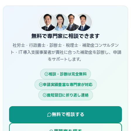
です。指定設備導入事業は審査が簡易で採択率が高く、一般
す。当サイトでは佐賀市に対応した専門家を無料でご紹介して
型は大規模投資に向いています。
います。
無料で専門家に相談できます
社労士・行政書士・診断士・税理士・補助金コンサルタン
ト・IT導入支援事業者が貴社に合った補助金を診断し、申請
をサポートします。
相談・診断は完全無料
申請実績豊富な専門家が対応
最短翌日に折り返し連絡
無料で相談する