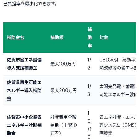
己負担率を最小化できます。
補
補助金名
補助額
助
対象
率
佐賀市省エネ設備
1/
LED照明・高効率
最大100万円
導入支援補助金
2
熱改修等の省エネ設
佐賀県再生可能エ
1/
太陽光発電・蓄電池
ネルギー導入補助
最大200万円
3
可能エネルギー設備
金
1
佐賀市中小企業省
診断費用全額
省エネ診断・エネル
0
エネルギー診断補
補助（上限10
理システム（EMS
/1
助金
万円）
画策定
0