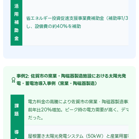
活
用
省エネルギー投資促進支援事業費補助金（補助率1/3〜1/
補
し、設備費の約40%を補助
助
金
事例2: 佐賀市の窯業・陶磁器製造施設における太陽光発
電・蓄電池導入事例（窯業・陶磁器製造）
電力料金の高騰により佐賀市の窯業・陶磁器製造事業者
課
前年比20%増加。ピーク時の電力需要が高く、デマンド
題
だった。
導
屋根置き太陽光発電システム（50kW）と産業用蓄電池（