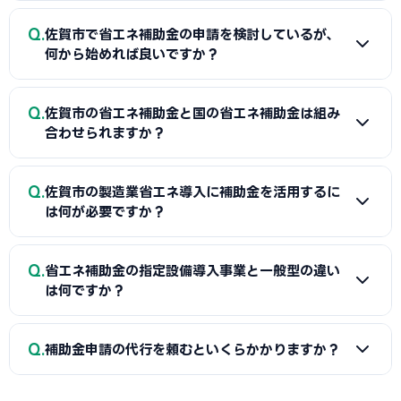
Q
佐賀市で省エネ補助金の申請を検討しているが、
何から始めれば良いですか？
A
まずは省エネ診断（無料または費用補助あり）を受けて
Q
佐賀市の省エネ補助金と国の省エネ補助金は組み
エネルギー使用状況を把握することが第一歩です。次に佐賀
合わせられますか？
商工会議所または設備メーカー・販売店に省エネ補助金の活
用について相談し、GビズIDプライムの取得（2〜3週間必
A
経費項目が重複しなければ佐賀市（または都道府県）の省
Q
要）を並行して進めましょう。公募スケジュールに合わせた準
佐賀市の製造業省エネ導入に補助金を活用するに
エネ補助金と国のSII補助金の併用が可能です。例えば太陽光
は何が必要ですか？
備が採択への近道です。
発電システムをSII補助金で、蓄電池を自治体補助金で申請す
る組み合わせが一般的です。佐賀商工会議所で最適な経費配
A
省エネ補助金（SII類型）の申請に必要な基本書類は、G
Q
分の事前確認をお勧めします。
省エネ補助金の指定設備導入事業と一般型の違い
ビズIDプライム・省エネ計算書（現状比較）・設備メーカー
は何ですか？
見積書・事業計画書の4点です。省エネ計算書の作成には設備
メーカーまたは省エネ診断機関の協力が必要です。佐賀商工
A
指定設備導入事業は事前登録された省エネ設備から選ぶ
Q
会議所で対象設備・申請書類の確認と診断機関の紹介を受け
補助金申請の代行を頼むといくらかかりますか？
簡易申請方式で、補助率1/2・上限1,500万円です。一般型は
ることが最初のステップです。
オーダーメイドの設備投資に対応し、補助率1/2・上限1億円
A
一般的に着手金5〜15万円＋成功報酬5〜15%が相場で