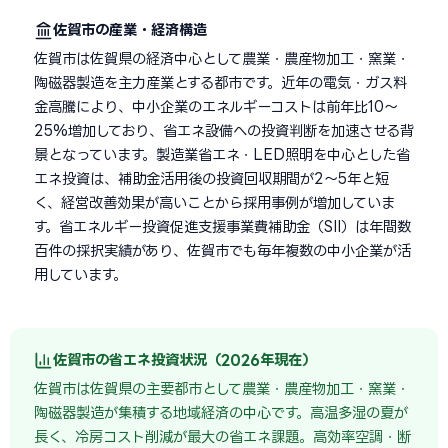
佐賀市の産業・経済構造
佐賀市は佐賀県の経済中心として農業・農産物加工・窯業・
陶磁器製造を主力産業とする都市です。近年の電気・ガス料
金高騰により、中小企業のエネルギーコストは前年比10〜
25%増加しており、省エネ設備への投資判断を加速させる背
景となっています。製造業省エネ・LED照明を中心とした省
エネ投資は、補助金活用後の投資回収期間が2〜5年と短
く、経営改善効果が高いことから採用事例が増加していま
す。省エネルギー投資促進支援事業費補助金（SII）は年間数
百件の採択実績があり、佐賀市でも毎年複数の中小企業が活
用しています。
佐賀市の省エネ投資状況（2026年現在）
佐賀市は佐賀県の主要都市として農業・農産物加工・窯業・
陶磁器製造が集積する地域経済の中心です。高温多湿の夏が
長く、冷房コスト削減が最大の省エネ課題。高効率空調・断