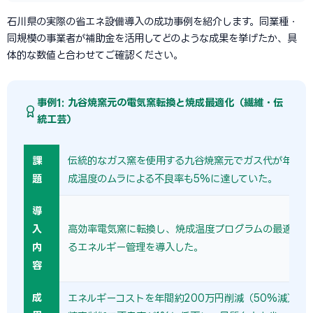
石川県の実際の省エネ設備導入の成功事例を紹介します。同業種・
同規模の事業者が補助金を活用してどのような成果を挙げたか、具
体的な数値と合わせてご確認ください。
事例1: 九谷焼窯元の電気窯転換と焼成最適化（繊維・伝
統工芸）
課
伝統的なガス窯を使用する九谷焼窯元でガス代が年間4
題
成温度のムラによる不良率も5%に達していた。
導
入
高効率電気窯に転換し、焼成温度プログラムの最適化と
内
るエネルギー管理を導入した。
容
成
エネルギーコストを年間約200万円削減（50%減）。