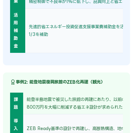
果
精密制御で不良率が1%に低下し、品質向上と省エネを
活
用
先進的省エネルギー投資促進支援事業費補助金を活用し
補
1/3を補助
助
金
事例2: 能登地震復興旅館のZEB化再建（観光）
課
能登半島地震で被災した旅館の再建にあたり、以前の年
題
800万円を大幅に削減する省エネ設計が求められた。
導
入
ZEB Ready基準の設計で再建し、高断熱構造、地中熱