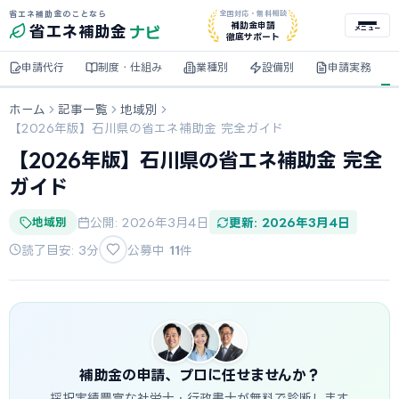
省エネ補助金のことなら
全国対応・無料相談
ナビ
補助金申請
省エネ
補助金
メニュー
徹底サポート
申請代行
制度・仕組み
業種別
設備別
申請実務
ホーム
記事一覧
地域別
【2026年版】石川県の省エネ補助金 完全ガイド
【2026年版】石川県の省エネ補助金 完全
ガイド
地域別
公開: 2026年3月4日
更新: 2026年3月4日
読了目安: 3分
公募中
11
件
補助金の申請、プロに任せませんか？
採択実績豊富な社労士・行政書士が無料で診断します