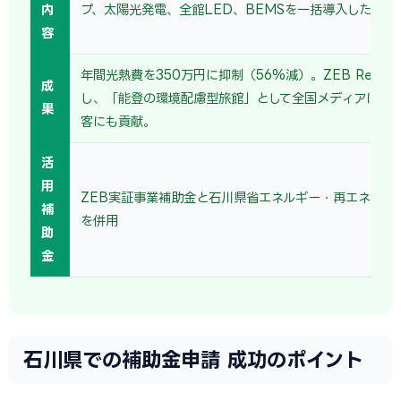
内
プ、太陽光発電、全館LED、BEMSを一括導入した。
容
年間光熱費を350万円に抑制（56%減）。ZEB Read
成
し、「能登の環境配慮型旅館」として全国メディアに取
果
客にも貢献。
活
用
ZEB実証事業補助金と石川県省エネルギー・再エネ設備
補
を併用
助
金
石川県での補助金申請 成功のポイント