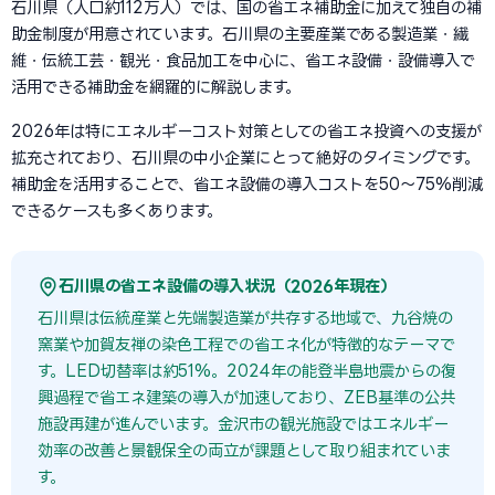
石川県（人口約112万人）では、国の省エネ補助金に加えて独自の補
助金制度が用意されています。石川県の主要産業である製造業・繊
維・伝統工芸・観光・食品加工を中心に、省エネ設備・設備導入で
活用できる補助金を網羅的に解説します。
2026年は特にエネルギーコスト対策としての省エネ投資への支援が
拡充されており、石川県の中小企業にとって絶好のタイミングです。
補助金を活用することで、省エネ設備の導入コストを50〜75%削減
できるケースも多くあります。
石川県の省エネ設備の導入状況（2026年現在）
石川県は伝統産業と先端製造業が共存する地域で、九谷焼の
窯業や加賀友禅の染色工程での省エネ化が特徴的なテーマで
す。LED切替率は約51%。2024年の能登半島地震からの復
興過程で省エネ建築の導入が加速しており、ZEB基準の公共
施設再建が進んでいます。金沢市の観光施設ではエネルギー
効率の改善と景観保全の両立が課題として取り組まれていま
す。