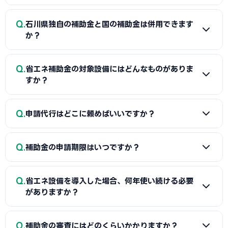
A
導入したい設備がSII認定リストに掲載されている場合は
Q
石川県独自の補助金と国の補助金は併用できます
「指定設備導入事業」がおすすめです。審査が比較的スピーデ
か？
ィーで、SII認定設備メーカーのサポートも受けられます。認定
リストにない専用設備やオーダーメイドのシステムを導入した
A
同一経費への重複申請はできませんが、対象経費を「設置
Q
い場合は「一般型」を検討してください。
省エネ補助金の対象設備にはどんなものがありま
工事費（県補助金）」と「機器本体費（国補助金）」のよう
すか？
に分けることで、異なる経費項目について両方を活用できるケ
ースがあります。経費按分の計画は事前に専門家へ確認するこ
A
SII認定設備にはLED照明・高効率空調・太陽光発電・蓄
Q
とをおすすめします。
申請代行はどこに頼めばいいですか？
電池・断熱窓・外壁断熱・ヒートポンプ給湯・BEMSなど、
幅広い省エネ設備が登録されています。認定リストは随時更新
A
指定設備導入事業はSII認定設備メーカーが申請をサポー
されるため、最新のラインナップは省エネ補助金の公式サイ
Q
補助金の申請期限はいつですか？
トしてくれます。一般型やその他の補助金については、当サイ
トでご確認ください。
トで石川県に対応した社労士・行政書士・中小企業診断士を
A
省エネ補助金（指定設備導入事業）は随時公募・複数回
無料でご紹介しています。補助金申請の採択実績が豊富な専
Q
省エネ設備を導入した場合、何年使い続ける必要
の締切が設定されています。一般型やものづくり補助金は年数
門家がサポートします。
がありますか？
回の公募です。石川県独自の補助金は予算がなくなり次第終了
するものもあるため、早めの申請がおすすめです。最新の公募
A
省エネ補助金では、補助事業完了から3〜5年間は導入し
Q
スケジュールは各補助金の公式サイトでご確認ください。
補助金の審査にはどのくらいかかりますか？