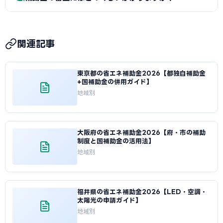
た機器・設備を事業に使用し続けることが義務付けられてい
ます。期間内に廃棄・売却・目的外使用をした場合は補助金
A
省エネ補助金（指定設備導入事業）は申請から採択通知
の返還が求められることがあります。処分制限期間は機器の
まで約1〜2か月、一般型は約2〜3か月が目安です。ものづく
法定耐用年数に基づいて決定されます。
関連記事
り補助金は約2〜3か月、小規模事業者持続化補助金は約2か
月です。石川県独自の補助金は制度によって異なりますが、
東京都の省エネ補助金2026【都独自補助金
概ね1〜2か月での通知が多いです。審査期間中は事業への着
+国補助金の併用ガイド】
手・発注を行わないようご注意ください。
地域別
大阪府の省エネ補助金2026【府・市の補助
制度と国補助金の活用法】
地域別
福井県の省エネ補助金2026【LED・空調・
太陽光の申請ガイド】
地域別