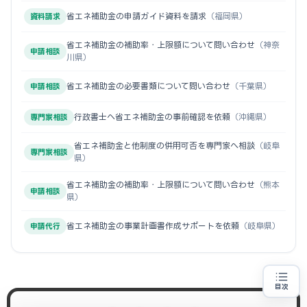
省エネ補助金の申請ガイド資料を請求
（福岡県）
資料請求
省エネ補助金の補助率・上限額について問い合わせ
（神奈
申請相談
川県）
省エネ補助金の必要書類について問い合わせ
（千葉県）
申請相談
行政書士へ省エネ補助金の事前確認を依頼
（沖縄県）
専門家相談
省エネ補助金と他制度の併用可否を専門家へ相談
（岐阜
専門家相談
県）
省エネ補助金の補助率・上限額について問い合わせ
（熊本
申請相談
県）
省エネ補助金の事業計画書作成サポートを依頼
（岐阜県）
申請代行
目次
省エネ設備の導入をお考えの方
地域・業種から選べる
専門家に無料相談する
お近くの専門家を探す