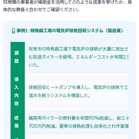
同規模の事業者が補助金を活用してどのような成果を挙げたか、具
体的な数値と合わせてご確認ください。
事例1: 特殊鋼工場の電気炉排熱回収システム（製造業）
安来市の特殊鋼工場で電気炉の排熱が大量に放出され、
課
も別途ボイラーを使用。エネルギーコストが年間2,500
題
いた。
導
入
排熱回収ヒートポンプを導入し、電気炉の排熱で工場暖
内
温水を賄うシステムを構築した。
容
成
暖房用ボイラーの燃料費を年間90%削減し、総エネルギ
果
700万円削減。夏季の排熱処理も効率化され作業環境が