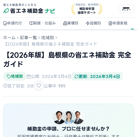
省エネ補助金のことなら
全国対応・無料相談
ナビ
補助金申請
省エネ
補助金
メニュー
徹底サポート
申請代行
制度・仕組み
業種別
設備別
申請実務
ホーム
記事一覧
地域別
【2026年版】島根県の省エネ補助金 完全ガイド
【2026年版】島根県の省エネ補助金 完全
ガイド
地域別
公開: 2026年3月4日
更新: 2026年3月4日
読了目安: 3分
公募中
11
件
補助金の申請、プロに任せませんか？
採択実績豊富な社労士・行政書士が無料で診断します