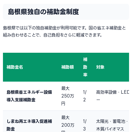
島根県独自の補助金制度
島根県では以下の独自補助金が利用可能です。国の省エネ補助金と
組み合わせることで、自己負担をさらに軽減できます。
補
補助金名
補助額
助
対象
率
最大
島根県省エネルギー設備
1/
高効率設備・LED
250万
導入支援補助金
2
ー
円
最大
しまね再エネ導入促進補
1/
太陽光・蓄電池・
200万
助金
3
木質バイオマス