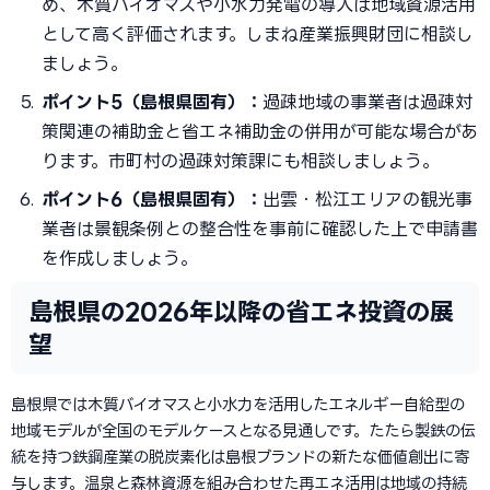
め、木質バイオマスや小水力発電の導入は地域資源活用
として高く評価されます。しまね産業振興財団に相談し
ましょう。
ポイント5（島根県固有）：
過疎地域の事業者は過疎対
策関連の補助金と省エネ補助金の併用が可能な場合があ
ります。市町村の過疎対策課にも相談しましょう。
ポイント6（島根県固有）：
出雲・松江エリアの観光事
業者は景観条例との整合性を事前に確認した上で申請書
を作成しましょう。
島根県の2026年以降の省エネ投資の展
望
島根県では木質バイオマスと小水力を活用したエネルギー自給型の
地域モデルが全国のモデルケースとなる見通しです。たたら製鉄の伝
統を持つ鉄鋼産業の脱炭素化は島根ブランドの新たな価値創出に寄
与します。温泉と森林資源を組み合わせた再エネ活用は地域の持続