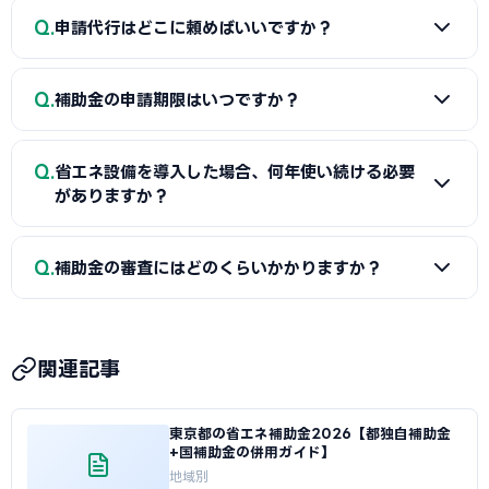
ースがあります。経費按分の計画は事前に専門家へ確認するこ
A
SII認定設備にはLED照明・高効率空調・太陽光発電・蓄
Q
とをおすすめします。
申請代行はどこに頼めばいいですか？
電池・断熱窓・外壁断熱・ヒートポンプ給湯・BEMSなど、
幅広い省エネ設備が登録されています。認定リストは随時更新
A
指定設備導入事業はSII認定設備メーカーが申請をサポー
されるため、最新のラインナップは省エネ補助金の公式サイ
Q
補助金の申請期限はいつですか？
トしてくれます。一般型やその他の補助金については、当サイ
トでご確認ください。
トで島根県に対応した社労士・行政書士・中小企業診断士を
A
省エネ補助金（指定設備導入事業）は随時公募・複数回
無料でご紹介しています。補助金申請の採択実績が豊富な専
Q
省エネ設備を導入した場合、何年使い続ける必要
の締切が設定されています。一般型やものづくり補助金は年数
門家がサポートします。
がありますか？
回の公募です。島根県独自の補助金は予算がなくなり次第終了
するものもあるため、早めの申請がおすすめです。最新の公募
A
省エネ補助金では、補助事業完了から3〜5年間は導入し
Q
スケジュールは各補助金の公式サイトでご確認ください。
補助金の審査にはどのくらいかかりますか？
た機器・設備を事業に使用し続けることが義務付けられてい
ます。期間内に廃棄・売却・目的外使用をした場合は補助金
A
省エネ補助金（指定設備導入事業）は申請から採択通知
の返還が求められることがあります。処分制限期間は機器の
まで約1〜2か月、一般型は約2〜3か月が目安です。ものづく
法定耐用年数に基づいて決定されます。
関連記事
り補助金は約2〜3か月、小規模事業者持続化補助金は約2か
月です。島根県独自の補助金は制度によって異なりますが、
東京都の省エネ補助金2026【都独自補助金
概ね1〜2か月での通知が多いです。審査期間中は事業への着
+国補助金の併用ガイド】
手・発注を行わないようご注意ください。
地域別