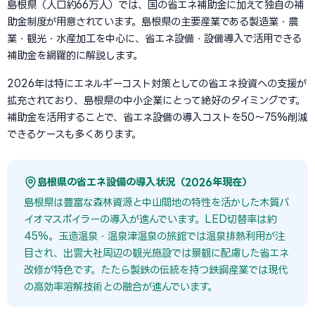
島根県（人口約66万人）では、国の省エネ補助金に加えて独自の補
助金制度が用意されています。島根県の主要産業である製造業・農
業・観光・水産加工を中心に、省エネ設備・設備導入で活用できる
補助金を網羅的に解説します。
2026年は特にエネルギーコスト対策としての省エネ投資への支援が
拡充されており、島根県の中小企業にとって絶好のタイミングです。
補助金を活用することで、省エネ設備の導入コストを50〜75%削減
できるケースも多くあります。
島根県の省エネ設備の導入状況（2026年現在）
島根県は豊富な森林資源と中山間地の特性を活かした木質バ
イオマスボイラーの導入が進んでいます。LED切替率は約
45%。玉造温泉・温泉津温泉の旅館では温泉排熱利用が注
目され、出雲大社周辺の観光施設では景観に配慮した省エネ
改修が特色です。たたら製鉄の伝統を持つ鉄鋼産業では現代
の高効率溶解技術との融合が進んでいます。