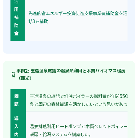
活
用
先進的省エネルギー投資促進支援事業費補助金を活用し
補
1/3を補助
助
金
事例2: 玉造温泉旅館の温泉熱利用と木質バイオマス暖房
（観光）
課
玉造温泉の旅館で灯油ボイラーの燃料費が年間550万円
題
泉と周辺の森林資源を活かしたいという思いがあった。
導
入
温泉排熱利用ヒートポンプと木質ペレットボイラーを組
内
暖房・給湯システムを構築した。