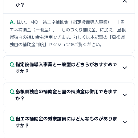
か？
A
はい。国の「省エネ補助金（指定設備導入事業）」「省
エネ補助金（一般型）」「ものづくり補助金」に加え、島根
県独自の補助金も活用できます。詳しくは本記事の「島根県
独自の補助金制度」セクションをご覧ください。
Q
指定設備導入事業と一般型はどちらがおすすめで
すか？
A
導入したい設備がSII認定リストに掲載されている場合は
Q
島根県独自の補助金と国の補助金は併用できます
「指定設備導入事業」がおすすめです。審査が比較的スピーデ
か？
ィーで、SII認定設備メーカーのサポートも受けられます。認定
リストにない専用設備やオーダーメイドのシステムを導入した
A
同一経費への重複申請はできませんが、対象経費を「設置
Q
い場合は「一般型」を検討してください。
省エネ補助金の対象設備にはどんなものがありま
工事費（県補助金）」と「機器本体費（国補助金）」のよう
すか？
に分けることで、異なる経費項目について両方を活用できるケ