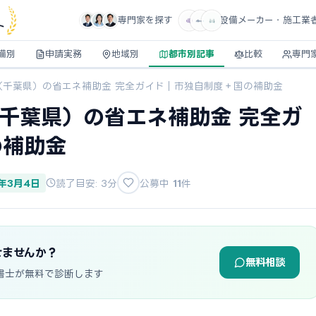
専門家を探す
設備メーカー・施工業
ト
備別
申請実務
地域別
都市別記事
比較
専門
市（千葉県）の省エネ補助金 完全ガイド｜市独自制度＋国の補助金
（千葉県）の省エネ補助金 完全ガ
の補助金
6年3月4日
読了目安: 3分
公募中
11
件
せませんか？
無料相談
書士が無料で診断します