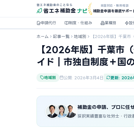
省エネ補助金のことなら
全国対応・無料相談
ナビ
省エネ
補助金
補助金申請を徹底サポー
申請代行
制度・仕組み
業種別
設
ホーム
記事一覧
地域別
【2026年版】千葉
【2026年版】千葉市
イド｜市独自制度＋国
地域別
公開: 2026年3月4日
更新: 202
補助金の申請、プロに任
採択実績豊富な社労士・行政