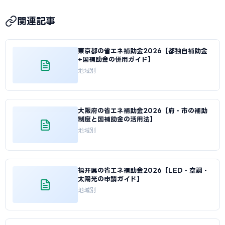
A
省エネ補助金（指定設備導入事業）は申請から採択通知
の返還が求められることがあります。処分制限期間は機器の
まで約1〜2か月、一般型は約2〜3か月が目安です。ものづく
法定耐用年数に基づいて決定されます。
関連記事
り補助金は約2〜3か月、小規模事業者持続化補助金は約2か
月です。愛知県独自の補助金は制度によって異なりますが、
東京都の省エネ補助金2026【都独自補助金
概ね1〜2か月での通知が多いです。審査期間中は事業への着
+国補助金の併用ガイド】
手・発注を行わないようご注意ください。
地域別
大阪府の省エネ補助金2026【府・市の補助
制度と国補助金の活用法】
地域別
福井県の省エネ補助金2026【LED・空調・
太陽光の申請ガイド】
地域別