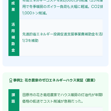
年間エネルギーコストを約5,000万円削減（25%減）
成
用で冬季暖房のボイラー負荷も大幅に軽減。CO2排出量
果
1,000トン削減。
活
用
先進的省エネルギー投資促進支援事業費補助金を活用し
補
1/3を補助
助
金
事例2: 花き農家のゼロエネルギーハウス実証（農業）
課
田原市の花き栽培農家でハウス暖房の灯油代が年間800
題
価格の低迷でコスト削減が急務だった。