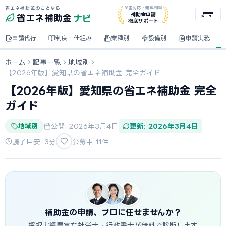
省エネ補助金のことなら
全国対応・無料相談
ナビ
補助金申請
省エネ
補助金
メニュー
徹底サポート
申請代行
制度・仕組み
業種別
設備別
申請実務
ホーム
記事一覧
地域別
【2026年版】愛知県の省エネ補助金 完全ガイド
【2026年版】愛知県の省エネ補助金 完全
ガイド
地域別
公開: 2026年3月4日
更新: 2026年3月4日
読了目安: 3分
公募中
11
件
補助金の申請、プロに任せませんか？
採択実績豊富な社労士・行政書士が無料で診断します