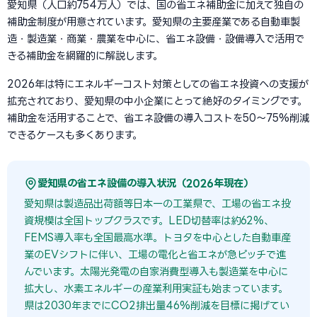
愛知県（人口約754万人）では、国の省エネ補助金に加えて独自の
補助金制度が用意されています。愛知県の主要産業である自動車製
造・製造業・商業・農業を中心に、省エネ設備・設備導入で活用で
きる補助金を網羅的に解説します。
2026年は特にエネルギーコスト対策としての省エネ投資への支援が
拡充されており、愛知県の中小企業にとって絶好のタイミングです。
補助金を活用することで、省エネ設備の導入コストを50〜75%削減
できるケースも多くあります。
愛知県の省エネ設備の導入状況（2026年現在）
愛知県は製造品出荷額等日本一の工業県で、工場の省エネ投
資規模は全国トップクラスです。LED切替率は約62%、
FEMS導入率も全国最高水準。トヨタを中心とした自動車産
業のEVシフトに伴い、工場の電化と省エネが急ピッチで進
んでいます。太陽光発電の自家消費型導入も製造業を中心に
拡大し、水素エネルギーの産業利用実証も始まっています。
県は2030年までにCO2排出量46%削減を目標に掲げてい