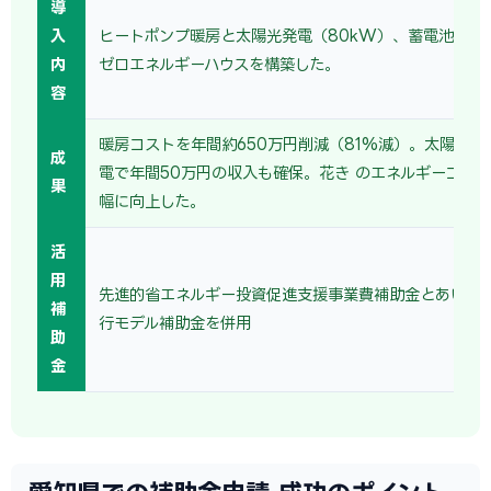
導
入
ヒートポンプ暖房と太陽光発電（80kW）、蓄電池を組
内
ゼロエネルギーハウスを構築した。
容
暖房コストを年間約650万円削減（81%減）。太陽光の
成
電で年間50万円の収入も確保。花き のエネルギーコス
果
幅に向上した。
活
用
先進的省エネルギー投資促進支援事業費補助金とあいち
補
行モデル補助金を併用
助
金