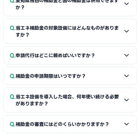
Q
愛知県独自の補助金と国の補助金は併用できます
「指定設備導入事業」がおすすめです。審査が比較的スピーデ
か？
ィーで、SII認定設備メーカーのサポートも受けられます。認定
リストにない専用設備やオーダーメイドのシステムを導入した
A
同一経費への重複申請はできませんが、対象経費を「設置
Q
い場合は「一般型」を検討してください。
省エネ補助金の対象設備にはどんなものがありま
工事費（県補助金）」と「機器本体費（国補助金）」のよう
すか？
に分けることで、異なる経費項目について両方を活用できるケ
ースがあります。経費按分の計画は事前に専門家へ確認するこ
A
SII認定設備にはLED照明・高効率空調・太陽光発電・蓄
Q
とをおすすめします。
申請代行はどこに頼めばいいですか？
電池・断熱窓・外壁断熱・ヒートポンプ給湯・BEMSなど、
幅広い省エネ設備が登録されています。認定リストは随時更新
A
指定設備導入事業はSII認定設備メーカーが申請をサポー
されるため、最新のラインナップは省エネ補助金の公式サイ
Q
補助金の申請期限はいつですか？
トしてくれます。一般型やその他の補助金については、当サイ
トでご確認ください。
トで愛知県に対応した社労士・行政書士・中小企業診断士を
A
省エネ補助金（指定設備導入事業）は随時公募・複数回
無料でご紹介しています。補助金申請の採択実績が豊富な専
Q
省エネ設備を導入した場合、何年使い続ける必要
の締切が設定されています。一般型やものづくり補助金は年数
門家がサポートします。
がありますか？
回の公募です。愛知県独自の補助金は予算がなくなり次第終了
するものもあるため、早めの申請がおすすめです。最新の公募
A
省エネ補助金では、補助事業完了から3〜5年間は導入し
Q
スケジュールは各補助金の公式サイトでご確認ください。
補助金の審査にはどのくらいかかりますか？
た機器・設備を事業に使用し続けることが義務付けられてい
ます。期間内に廃棄・売却・目的外使用をした場合は補助金