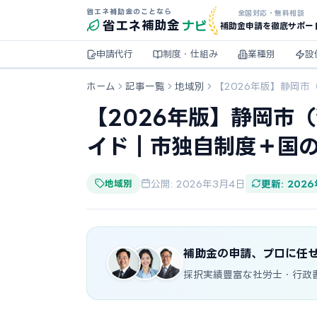
省エネ補助金のことなら
全国対応・無料相談
ナビ
省エネ
補助金
補助金申請を徹底サポー
申請代行
制度・仕組み
業種別
設
ホーム
記事一覧
地域別
【2026年版】静岡
【2026年版】静岡市
イド｜市独自制度＋国
地域別
公開: 2026年3月4日
更新: 202
補助金の申請、プロに任
採択実績豊富な社労士・行政