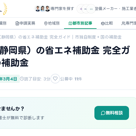
専門家を探す
設備メーカー・施工業
ト
備別
申請実務
地域別
都市別記事
比較
専門
市（静岡県）の省エネ補助金 完全ガイド｜市独自制度＋国の補助金
（静岡県）の省エネ補助金 完全ガ
の補助金
6年3月4日
読了目安: 3分
公募中
11
件
せませんか？
無料相談
書士が無料で診断します