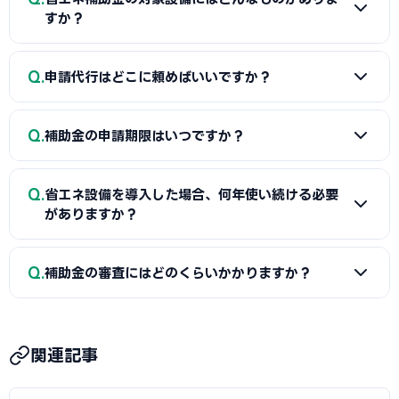
工事費（県補助金）」と「機器本体費（国補助金）」のよう
すか？
に分けることで、異なる経費項目について両方を活用できるケ
ースがあります。経費按分の計画は事前に専門家へ確認するこ
A
SII認定設備にはLED照明・高効率空調・太陽光発電・蓄
Q
とをおすすめします。
申請代行はどこに頼めばいいですか？
電池・断熱窓・外壁断熱・ヒートポンプ給湯・BEMSなど、
幅広い省エネ設備が登録されています。認定リストは随時更新
A
指定設備導入事業はSII認定設備メーカーが申請をサポー
されるため、最新のラインナップは省エネ補助金の公式サイ
Q
補助金の申請期限はいつですか？
トしてくれます。一般型やその他の補助金については、当サイ
トでご確認ください。
トで宮城県に対応した社労士・行政書士・中小企業診断士を
A
省エネ補助金（指定設備導入事業）は随時公募・複数回
無料でご紹介しています。補助金申請の採択実績が豊富な専
Q
省エネ設備を導入した場合、何年使い続ける必要
の締切が設定されています。一般型やものづくり補助金は年数
門家がサポートします。
がありますか？
回の公募です。宮城県独自の補助金は予算がなくなり次第終了
するものもあるため、早めの申請がおすすめです。最新の公募
A
省エネ補助金では、補助事業完了から3〜5年間は導入し
Q
スケジュールは各補助金の公式サイトでご確認ください。
補助金の審査にはどのくらいかかりますか？
た機器・設備を事業に使用し続けることが義務付けられてい
ます。期間内に廃棄・売却・目的外使用をした場合は補助金
A
省エネ補助金（指定設備導入事業）は申請から採択通知
の返還が求められることがあります。処分制限期間は機器の
まで約1〜2か月、一般型は約2〜3か月が目安です。ものづく
法定耐用年数に基づいて決定されます。
関連記事
り補助金は約2〜3か月、小規模事業者持続化補助金は約2か
月です。宮城県独自の補助金は制度によって異なりますが、