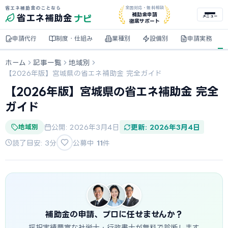
省エネ補助金のことなら
全国対応・無料相談
ナビ
補助金申請
省エネ
補助金
メニュー
徹底サポート
申請代行
制度・仕組み
業種別
設備別
申請実務
ホーム
記事一覧
地域別
【2026年版】宮城県の省エネ補助金 完全ガイド
【2026年版】宮城県の省エネ補助金 完全
ガイド
地域別
公開: 2026年3月4日
更新: 2026年3月4日
読了目安: 3分
公募中
11
件
補助金の申請、プロに任せませんか？
採択実績豊富な社労士・行政書士が無料で診断します