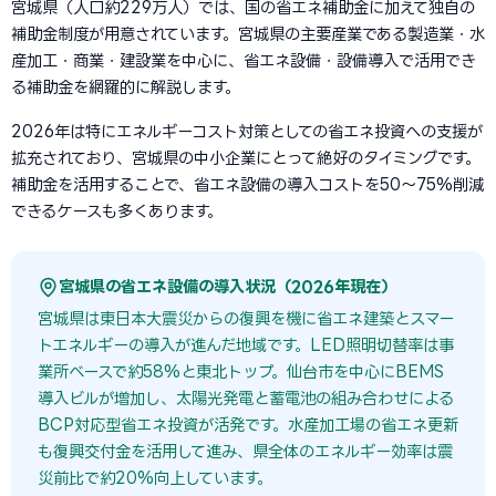
宮城県（人口約229万人）では、国の省エネ補助金に加えて独自の
補助金制度が用意されています。宮城県の主要産業である製造業・水
産加工・商業・建設業を中心に、省エネ設備・設備導入で活用でき
る補助金を網羅的に解説します。
2026年は特にエネルギーコスト対策としての省エネ投資への支援が
拡充されており、宮城県の中小企業にとって絶好のタイミングです。
補助金を活用することで、省エネ設備の導入コストを50〜75%削減
できるケースも多くあります。
宮城県の省エネ設備の導入状況（2026年現在）
宮城県は東日本大震災からの復興を機に省エネ建築とスマー
トエネルギーの導入が進んだ地域です。LED照明切替率は事
業所ベースで約58%と東北トップ。仙台市を中心にBEMS
導入ビルが増加し、太陽光発電と蓄電池の組み合わせによる
BCP対応型省エネ投資が活発です。水産加工場の省エネ更新
も復興交付金を活用して進み、県全体のエネルギー効率は震
災前比で約20%向上しています。