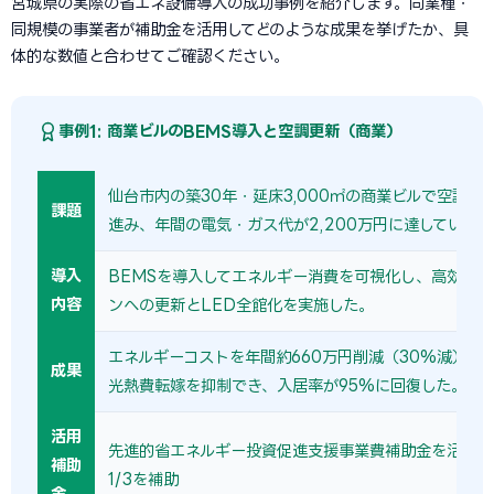
宮城県の実際の省エネ設備導入の成功事例を紹介します。同業種・
同規模の事業者が補助金を活用してどのような成果を挙げたか、具
体的な数値と合わせてご確認ください。
事例1: 商業ビルのBEMS導入と空調更新（商業）
仙台市内の築30年・延床3,000㎡の商業ビルで空調設
課題
進み、年間の電気・ガス代が2,200万円に達していた。
導入
BEMSを導入してエネルギー消費を可視化し、高効率
内容
ンへの更新とLED全館化を実施した。
エネルギーコストを年間約660万円削減（30%減）。
成果
光熱費転嫁を抑制でき、入居率が95%に回復した。
活用
先進的省エネルギー投資促進支援事業費補助金を活用し
補助
1/3を補助
金