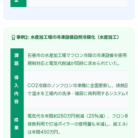
事例2: 水産加工場の冷凍設備自然冷媒化（水産加工）
課
石巻市の水産加工場でフロン冷媒の冷凍設備を使用して
題
規制対応と電気代削減が同時に求められていた。
導
入
CO2冷媒のノンフロン冷凍機に全面更新し、排熱回収ヒ
内
で温水を工場内の洗浄・暖房に再利用するシステムを構
容
電気代を年間約280万円削減（25%減）、フロン規制
成
排熱利用で灯油ボイラーの使用量も半減し、総エネルギ
果
は年間450万円。