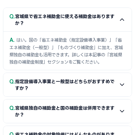
Q
宮城県で省エネ補助金に使える補助金はあります
か？
A
はい。国の「省エネ補助金（指定設備導入事業）」「省
エネ補助金（一般型）」「ものづくり補助金」に加え、宮城
県独自の補助金も活用できます。詳しくは本記事の「宮城県
独自の補助金制度」セクションをご覧ください。
Q
指定設備導入事業と一般型はどちらがおすすめで
すか？
A
導入したい設備がSII認定リストに掲載されている場合は
Q
宮城県独自の補助金と国の補助金は併用できます
「指定設備導入事業」がおすすめです。審査が比較的スピーデ
か？
ィーで、SII認定設備メーカーのサポートも受けられます。認定
リストにない専用設備やオーダーメイドのシステムを導入した
A
同一経費への重複申請はできませんが、対象経費を「設置
Q
い場合は「一般型」を検討してください。
省エネ補助金の対象設備にはどんなものがありま