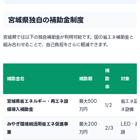
宮城県独自の補助金制度
宮城県では以下の独自補助金が利用可能です。国の省エネ補助金と
組み合わせることで、自己負担をさらに軽減できます。
補
補助金名
補助額
助
対象
率
宮城県省エネルギー・再エネ設
最大500
省エネ設
1/2
備導入補助金
万円
ネ設備
みやぎ環境税活用省エネ促進事
最大200
LED・
2/3
業
万円
調