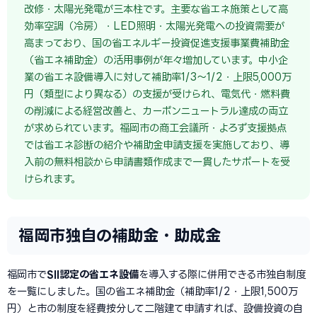
改修・太陽光発電が三本柱です。主要な省エネ施策として高
効率空調（冷房）・LED照明・太陽光発電への投資需要が
高まっており、国の省エネルギー投資促進支援事業費補助金
（省エネ補助金）の活用事例が年々増加しています。中小企
業の省エネ設備導入に対して補助率1/3〜1/2・上限5,000万
円（類型により異なる）の支援が受けられ、電気代・燃料費
の削減による経営改善と、カーボンニュートラル達成の両立
が求められています。福岡市の商工会議所・よろず支援拠点
では省エネ診断の紹介や補助金申請支援を実施しており、導
入前の無料相談から申請書類作成まで一貫したサポートを受
けられます。
福岡市独自の補助金・助成金
福岡市で
SII認定の省エネ設備
を導入する際に併用できる市独自制度
を一覧にしました。国の省エネ補助金（補助率1/2・上限1,500万
円）と市の制度を経費按分して二階建て申請すれば、設備投資の自