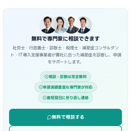
A
一般的に着手金5〜15万円＋成功報酬5〜15%が相場で
です。指定設備導入事業は審査が簡易で採択率が高く、一般
す。当サイトでは福岡市に対応した専門家を無料でご紹介して
型は大規模投資に向いています。
います。
無料で専門家に相談できます
社労士・行政書士・診断士・税理士・補助金コンサルタン
ト・IT導入支援事業者が貴社に合った補助金を診断し、申請
をサポートします。
相談・診断は完全無料
申請実績豊富な専門家が対応
最短翌日に折り返し連絡
無料で相談する