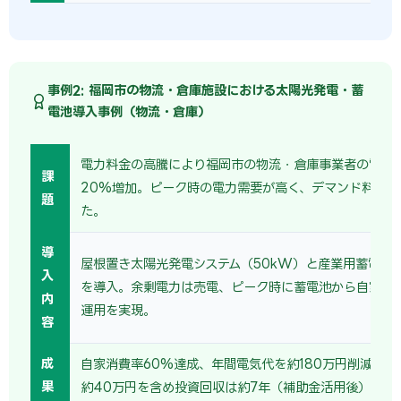
事例2: 福岡市の物流・倉庫施設における太陽光発電・蓄
電池導入事例（物流・倉庫）
電力料金の高騰により福岡市の物流・倉庫事業者の電気
課
20%増加。ピーク時の電力需要が高く、デマンド料金も
題
た。
導
屋根置き太陽光発電システム（50kW）と産業用蓄電池（
入
を導入。余剰電力は売電、ピーク時に蓄電池から自家消
内
運用を実現。
容
成
自家消費率60%達成、年間電気代を約180万円削減。売
果
約40万円を含め投資回収は約7年（補助金活用後）。