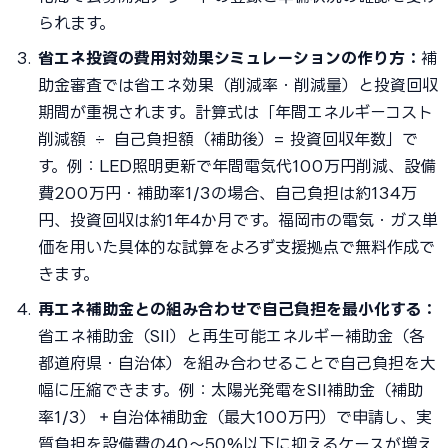
られます。
省エネ投資の費用対効果シミュレーションの作り方：
補
助金審査では省エネ効果（削減率・削減量）と投資回収
期間が重視されます。計算式は「年間エネルギーコスト
削減額 ÷ 自己負担額（補助後）= 投資回収年数」で
す。例：LED照明更新で年間電気代100万円削減、設備
費200万円・補助率1/3の場合、自己負担は約134万
円、投資回収は約1年4か月です。福岡市の電気・ガス単
価を用いた具体的な試算をよろず支援拠点で無料作成で
きます。
再エネ補助金との組み合わせで自己負担を最小化する：
省エネ補助金（SII）と再生可能エネルギー補助金（各
都道府県・自治体）を組み合わせることで自己負担を大
幅に圧縮できます。例：太陽光発電をSII補助金（補助
率1/3）＋自治体補助金（最大100万円）で申請し、実
質負担を設備費の40〜50%以下に抑えるケースが増え