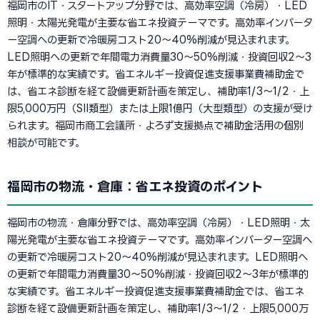
福岡市のIT・スタートアップ分野では、高効率空調（冷房）・LED
照明・太陽光発電が主要な省エネ投資テーマです。高効率インバータ
ー空調への更新で冷暖房コスト20〜40%削減が見込まれます。
LED照明への更新で年間電力消費量30〜50%削減・投資回収2〜3
年が標準的な実績です。省エネルギー投資促進支援事業費補助金で
は、省エネ診断を経て設備更新計画を策定し、補助率1/3〜1/2・上
限5,000万円（SII類型）または上限1億円（大型類型）の支援が受け
られます。福岡市商工会議所・よろず支援拠点で補助金活用の個別
相談が可能です。
福岡市の物流・倉庫：省エネ投資のポイント
福岡市の物流・倉庫分野では、高効率空調（冷房）・LED照明・太
陽光発電が主要な省エネ投資テーマです。高効率インバーター空調へ
の更新で冷暖房コスト20〜40%削減が見込まれます。LED照明へ
の更新で年間電力消費量30〜50%削減・投資回収2〜3年が標準的
な実績です。省エネルギー投資促進支援事業費補助金では、省エネ
診断を経て設備更新計画を策定し、補助率1/3〜1/2・上限5,000万