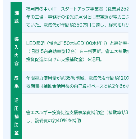
福岡市の中小IT・スタートアップ事業者（従業員25名）で
課
年の工場・事務所の蛍光灯照明と旧型空調が電力コストの
題
ていた。電気代が年間約350万円に達し、経営を圧迫して
導
LED照明（蛍光灯150本→LED100本相当）と高効率イン
入
（旧型15台→高効率型12台）を一括更新。省エネ補助金（
内
投資促進に向けた支援補助金）を活用。
容
成
年間電力使用量が約35%削減、電気代を年間約120万円
果
収期間は補助金活用後の自己負担ベースで約2年8か月。
活
用
省エネルギー投資促進支援事業費補助金（補助率1/3〜1/
補
し、設備費の約40%を補助
助
金