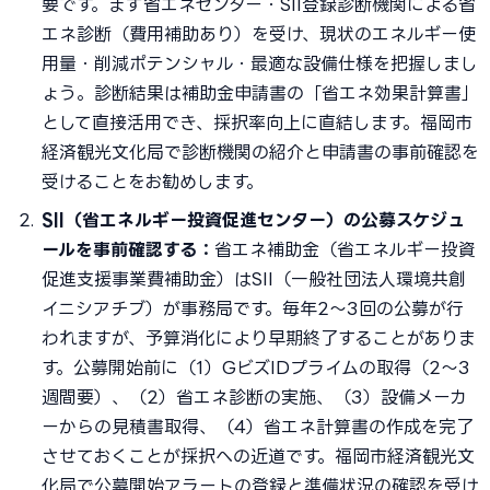
要です。まず省エネセンター・SII登録診断機関による省
エネ診断（費用補助あり）を受け、現状のエネルギー使
用量・削減ポテンシャル・最適な設備仕様を把握しまし
ょう。診断結果は補助金申請書の「省エネ効果計算書」
として直接活用でき、採択率向上に直結します。福岡市
経済観光文化局で診断機関の紹介と申請書の事前確認を
受けることをお勧めします。
SII（省エネルギー投資促進センター）の公募スケジュ
ールを事前確認する：
省エネ補助金（省エネルギー投資
促進支援事業費補助金）はSII（一般社団法人環境共創
イニシアチブ）が事務局です。毎年2〜3回の公募が行
われますが、予算消化により早期終了することがありま
す。公募開始前に（1）GビズIDプライムの取得（2〜3
週間要）、（2）省エネ診断の実施、（3）設備メーカ
ーからの見積書取得、（4）省エネ計算書の作成を完了
させておくことが採択への近道です。福岡市経済観光文
化局で公募開始アラートの登録と準備状況の確認を受け