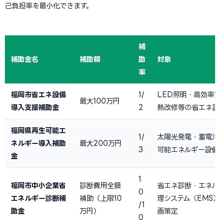
己負担率を最小化できます。
補
補助金名
補助額
助
対象
率
福岡市省エネ設備
1/
LED照明・高効率
最大100万円
導入支援補助金
2
熱改修等の省エネ設
福岡県再生可能エ
1/
太陽光発電・蓄電池
ネルギー導入補助
最大200万円
3
可能エネルギー設備
金
1
福岡市中小企業省
診断費用全額
省エネ診断・エネル
0
エネルギー診断補
補助（上限10
理システム（EMS
/1
助金
万円）
画策定
0