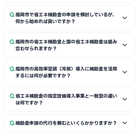
Q
福岡市で省エネ補助金の申請を検討しているが、
何から始めれば良いですか？
A
まずは省エネ診断（無料または費用補助あり）を受けて
Q
福岡市の省エネ補助金と国の省エネ補助金は組み
エネルギー使用状況を把握することが第一歩です。次に福岡
合わせられますか？
市経済観光文化局または設備メーカー・販売店に省エネ補助
金の活用について相談し、GビズIDプライムの取得（2〜3週
A
経費項目が重複しなければ福岡市（または都道府県）の省
Q
間必要）を並行して進めましょう。公募スケジュールに合わせ
福岡市の高効率空調（冷房）導入に補助金を活用
エネ補助金と国のSII補助金の併用が可能です。例えば太陽光
するには何が必要ですか？
た準備が採択への近道です。
発電システムをSII補助金で、蓄電池を自治体補助金で申請す
る組み合わせが一般的です。福岡市経済観光文化局で最適な
A
省エネ補助金（SII類型）の申請に必要な基本書類は、G
Q
経費配分の事前確認をお勧めします。
省エネ補助金の指定設備導入事業と一般型の違い
ビズIDプライム・省エネ計算書（現状比較）・設備メーカー
は何ですか？
見積書・事業計画書の4点です。省エネ計算書の作成には設備
メーカーまたは省エネ診断機関の協力が必要です。福岡市経
A
指定設備導入事業は事前登録された省エネ設備から選ぶ
Q
済観光文化局で対象設備・申請書類の確認と診断機関の紹介
補助金申請の代行を頼むといくらかかりますか？
簡易申請方式で、補助率1/2・上限1,500万円です。一般型は
を受けることが最初のステップです。
オーダーメイドの設備投資に対応し、補助率1/2・上限1億円