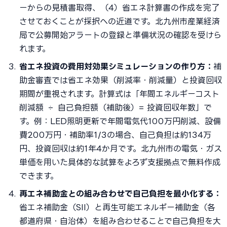
ーからの見積書取得、（4）省エネ計算書の作成を完了
させておくことが採択への近道です。北九州市産業経済
局で公募開始アラートの登録と準備状況の確認を受けら
れます。
省エネ投資の費用対効果シミュレーションの作り方：
補
助金審査では省エネ効果（削減率・削減量）と投資回収
期間が重視されます。計算式は「年間エネルギーコスト
削減額 ÷ 自己負担額（補助後）= 投資回収年数」で
す。例：LED照明更新で年間電気代100万円削減、設備
費200万円・補助率1/3の場合、自己負担は約134万
円、投資回収は約1年4か月です。北九州市の電気・ガス
単価を用いた具体的な試算をよろず支援拠点で無料作成
できます。
再エネ補助金との組み合わせで自己負担を最小化する：
省エネ補助金（SII）と再生可能エネルギー補助金（各
都道府県・自治体）を組み合わせることで自己負担を大