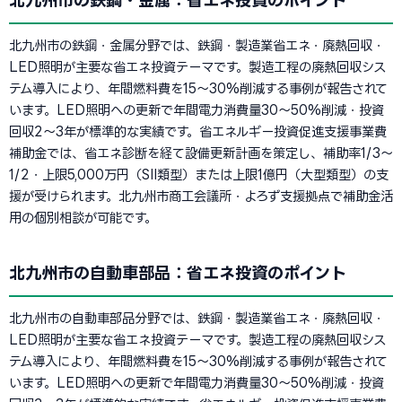
北九州市の鉄鋼・金属：省エネ投資のポイント
北九州市の鉄鋼・金属分野では、鉄鋼・製造業省エネ・廃熱回収・
LED照明が主要な省エネ投資テーマです。製造工程の廃熱回収シス
テム導入により、年間燃料費を15〜30%削減する事例が報告されて
います。LED照明への更新で年間電力消費量30〜50%削減・投資
回収2〜3年が標準的な実績です。省エネルギー投資促進支援事業費
補助金では、省エネ診断を経て設備更新計画を策定し、補助率1/3〜
1/2・上限5,000万円（SII類型）または上限1億円（大型類型）の支
援が受けられます。北九州市商工会議所・よろず支援拠点で補助金活
用の個別相談が可能です。
北九州市の自動車部品：省エネ投資のポイント
北九州市の自動車部品分野では、鉄鋼・製造業省エネ・廃熱回収・
LED照明が主要な省エネ投資テーマです。製造工程の廃熱回収シス
テム導入により、年間燃料費を15〜30%削減する事例が報告されて
います。LED照明への更新で年間電力消費量30〜50%削減・投資