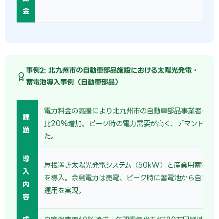
金
事例2: 北九州市の自動車部品施設における太陽光発電・
蓄電池導入事例（自動車部品）
電力料金の高騰により北九州市の自動車部品事業者の電
課
比20%増加。ピーク時の電力需要が高く、デマンド料金
題
た。
導
屋根置き太陽光発電システム（50kW）と産業用蓄電池（
入
を導入。余剰電力は売電、ピーク時に蓄電池から自家消
内
運用を実現。
容