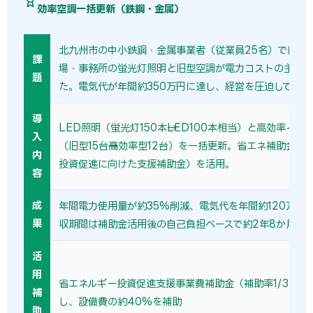
効率空調一括更新（鉄鋼・金属）
北九州市の中小鉄鋼・金属事業者（従業員25名）では、築
課
場・事務所の蛍光灯照明と旧型空調が電力コストの主因と
題
た。電気代が年間約350万円に達し、経営を圧迫していた
導
LED照明（蛍光灯150本→LED100本相当）と高効率イン
入
（旧型15台→高効率型12台）を一括更新。省エネ補助金（
内
投資促進に向けた支援補助金）を活用。
容
成
年間電力使用量が約35%削減、電気代を年間約120万円
果
収期間は補助金活用後の自己負担ベースで約2年8か月。
活
用
省エネルギー投資促進支援事業費補助金（補助率1/3〜1/
補
し、設備費の約40%を補助
助