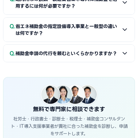
省エネ補助金と国のSII補助金の併用が可能です。例えば太陽
用するには何が必要ですか？
準備が採択への近道です。
光発電システムをSII補助金で、蓄電池を自治体補助金で申請
する組み合わせが一般的です。北九州市産業経済局で最適な
A
省エネ補助金（SII類型）の申請に必要な基本書類は、G
Q
経費配分の事前確認をお勧めします。
省エネ補助金の指定設備導入事業と一般型の違い
ビズIDプライム・省エネ計算書（現状比較）・設備メーカー
は何ですか？
見積書・事業計画書の4点です。省エネ計算書の作成には設備
メーカーまたは省エネ診断機関の協力が必要です。北九州市
A
指定設備導入事業は事前登録された省エネ設備から選ぶ
Q
産業経済局で対象設備・申請書類の確認と診断機関の紹介を
補助金申請の代行を頼むといくらかかりますか？
簡易申請方式で、補助率1/2・上限1,500万円です。一般型は
受けることが最初のステップです。
オーダーメイドの設備投資に対応し、補助率1/2・上限1億円
A
一般的に着手金5〜15万円＋成功報酬5〜15%が相場で
です。指定設備導入事業は審査が簡易で採択率が高く、一般
す。当サイトでは北九州市に対応した専門家を無料でご紹介
型は大規模投資に向いています。
しています。
無料で専門家に相談できます
社労士・行政書士・診断士・税理士・補助金コンサルタン
ト・IT導入支援事業者が貴社に合った補助金を診断し、申請
をサポートします。