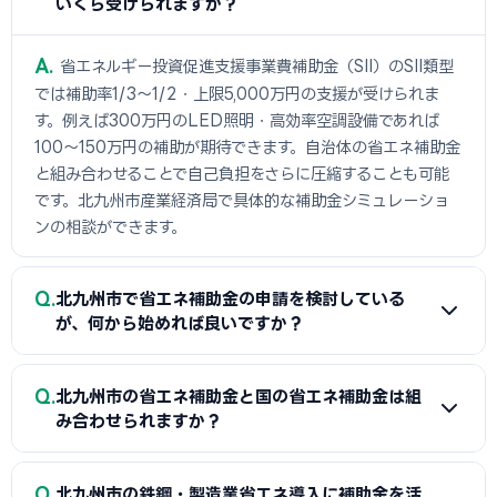
いくら受けられますか？
A
省エネルギー投資促進支援事業費補助金（SII）のSII類型
では補助率1/3〜1/2・上限5,000万円の支援が受けられま
す。例えば300万円のLED照明・高効率空調設備であれば
100〜150万円の補助が期待できます。自治体の省エネ補助金
と組み合わせることで自己負担をさらに圧縮することも可能
です。北九州市産業経済局で具体的な補助金シミュレーショ
ンの相談ができます。
Q
北九州市で省エネ補助金の申請を検討している
が、何から始めれば良いですか？
A
まずは省エネ診断（無料または費用補助あり）を受けて
Q
北九州市の省エネ補助金と国の省エネ補助金は組
エネルギー使用状況を把握することが第一歩です。次に北九
み合わせられますか？
州市産業経済局または設備メーカー・販売店に省エネ補助金
の活用について相談し、GビズIDプライムの取得（2〜3週間
A
経費項目が重複しなければ北九州市（または都道府県）の
Q
必要）を並行して進めましょう。公募スケジュールに合わせた
北九州市の鉄鋼・製造業省エネ導入に補助金を活