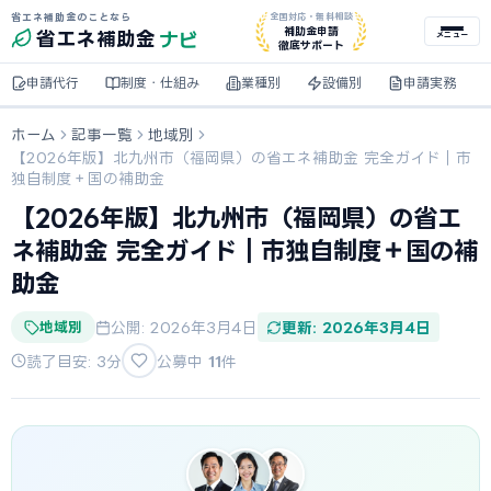
省エネ補助金のことなら
全国対応・無料相談
ナビ
補助金申請
省エネ
補助金
メニュー
徹底サポート
申請代行
制度・仕組み
業種別
設備別
申請実務
ホーム
記事一覧
地域別
【2026年版】北九州市（福岡県）の省エネ補助金 完全ガイド｜市
独自制度＋国の補助金
【2026年版】北九州市（福岡県）の省エ
ネ補助金 完全ガイド｜市独自制度＋国の補
助金
地域別
公開: 2026年3月4日
更新: 2026年3月4日
読了目安: 3分
公募中
11
件