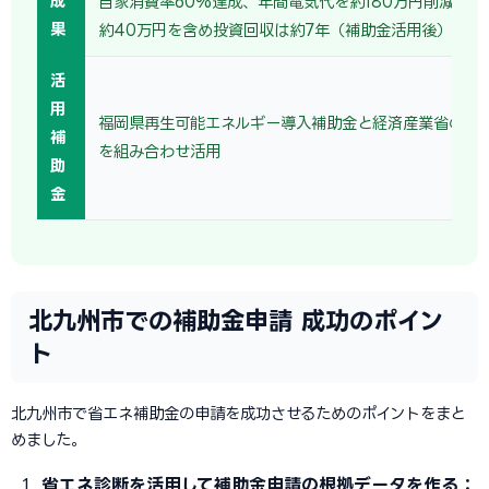
成
自家消費率60%達成、年間電気代を約180万円削減。売
果
約40万円を含め投資回収は約7年（補助金活用後）。
活
用
福岡県再生可能エネルギー導入補助金と経済産業省の省
補
を組み合わせ活用
助
金
北九州市での補助金申請 成功のポイン
ト
北九州市で省エネ補助金の申請を成功させるためのポイントをまと
めました。
省エネ診断を活用して補助金申請の根拠データを作る：