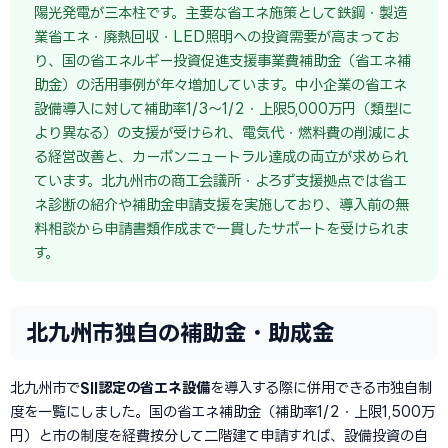
陽光発電が三本柱です。主要な省エネ施策として鉄鋼・製造
業省エネ・廃熱回収・LED照明への投資需要が高まってお
り、国の省エネルギー投資促進支援事業費補助金（省エネ補
助金）の活用事例が年々増加しています。中小企業の省エネ
設備導入に対して補助率1/3〜1/2・上限5,000万円（類型に
より異なる）の支援が受けられ、電気代・燃料費の削減によ
る経営改善と、カーボンニュートラル達成の両立が求められ
ています。北九州市の商工会議所・よろず支援拠点では省エ
ネ診断の紹介や補助金申請支援を実施しており、導入前の無
料相談から申請書類作成まで一貫したサポートを受けられま
す。
北九州市独自の補助金・助成金
北九州市で
SII認定の省エネ設備
を導入する際に併用できる市独自制
度を一覧にしました。国の省エネ補助金（補助率1/2・上限1,500万
円）と市の制度を経費按分して二階建て申請すれば、設備投資の自