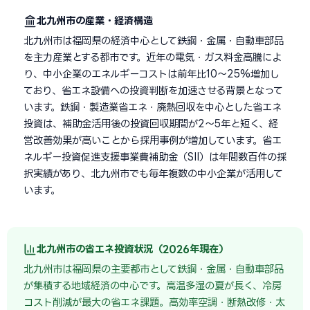
北九州市の産業・経済構造
北九州市は福岡県の経済中心として鉄鋼・金属・自動車部品
を主力産業とする都市です。近年の電気・ガス料金高騰によ
り、中小企業のエネルギーコストは前年比10〜25%増加し
ており、省エネ設備への投資判断を加速させる背景となって
います。鉄鋼・製造業省エネ・廃熱回収を中心とした省エネ
投資は、補助金活用後の投資回収期間が2〜5年と短く、経
営改善効果が高いことから採用事例が増加しています。省エ
ネルギー投資促進支援事業費補助金（SII）は年間数百件の採
択実績があり、北九州市でも毎年複数の中小企業が活用して
います。
北九州市の省エネ投資状況（2026年現在）
北九州市は福岡県の主要都市として鉄鋼・金属・自動車部品
が集積する地域経済の中心です。高温多湿の夏が長く、冷房
コスト削減が最大の省エネ課題。高効率空調・断熱改修・太