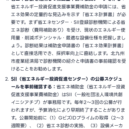
省エネルギー投資促進支援事業費補助金の申請には、省
エネ効果の定量的な見込みを示す「省エネ計算書」が必
要です。まず省エネセンター・SII登録診断機関による省
エネ診断（費用補助あり）を受け、現状のエネルギー使
用量・削減ポテンシャル・最適な設備仕様を把握しまし
ょう。診断結果は補助金申請書の「省エネ効果計算書」
として直接活用でき、採択率向上に直結します。北九州
市産業経済局で診断機関の紹介と申請書の事前確認を受
けることをお勧めします。
SII（省エネルギー投資促進センター）の公募スケジュ
ールを事前確認する：
省エネ補助金（省エネルギー投資
促進支援事業費補助金）はSII（一般社団法人環境共創
イニシアチブ）が事務局です。毎年2〜3回の公募が行
われますが、予算消化により早期終了することがありま
す。公募開始前に（1）GビズIDプライムの取得（2〜3
週間要）、（2）省エネ診断の実施、（3）設備メーカ