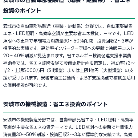
安城市の自動車部品製造（電装・駆動系）：省エネ
投資のポイント
安城市の自動車部品製造（電装・駆動系）分野では、自動車部品省
エネ・LED照明・高効率空調が主要な省エネ投資テーマです。LED
照明への更新で年間電力消費量30〜50%削減・投資回収2〜3年が
標準的な実績です。高効率インバーター空調への更新で冷暖房コスト
20〜40%削減が見込まれます。省エネルギー投資促進支援事業費
補助金では、省エネ診断を経て設備更新計画を策定し、補助率1/3〜
1/2・上限5,000万円（SII類型）または上限1億円（大型類型）の支
援が受けられます。安城市商工会議所・よろず支援拠点で補助金活用
の個別相談が可能です。
安城市の機械製造：省エネ投資のポイント
安城市の機械製造分野では、自動車部品省エネ・LED照明・高効率
空調が主要な省エネ投資テーマです。LED照明への更新で年間電力
消費量30〜50%削減・投資回収2〜3年が標準的な実績です。高効