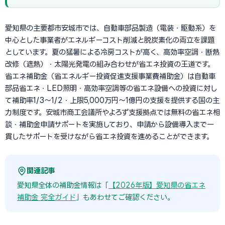
愛知県の主要都市安城市では、自動車部品製造（電装・駆動系）を
中心とした事業者がエネルギーコスト削減と脱炭素化の両立を課題
としています。夏の猛暑による冷房コストが高く、高効率空調・断熱
改修（遮熱）・太陽光発電の組み合わせが省エネ投資の王道です。
省エネ補助金（省エネルギー投資促進支援事業費補助金）は自動車
部品省エネ・LED照明・高効率空調等の省エネ設備への投資に対し
て補助率1/3〜1/2・上限5,000万円〜1億円の支援を提供する国の主
力制度です。安城市商工会議所やよろず支援拠点では無料の省エネ相
談・補助金申請サポートを実施しており、申請から設備導入まで一
貫したサポートを受けながら省エネ投資を進めることができます。
関連記事
愛知県全体の補助金情報は「
【2026年版】愛知県の省エネ
補助金 完全ガイド
」もあわせてご確認ください。