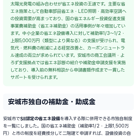
太陽光発電の組み合わせが省エネ投資の王道です。主要な省
エネ施策として自動車部品省エネ・LED照明・高効率空調へ
の投資需要が高まっており、国の省エネルギー投資促進支援
事業費補助金（省エネ補助金）の活用事例が年々増加してい
ます。中小企業の省エネ設備導入に対して補助率1/3〜1/2・
上限5,000万円（類型により異なる）の支援が受けられ、電
気代・燃料費の削減による経営改善と、カーボンニュートラ
ル達成の両立が求められています。安城市の商工会議所・よ
ろず支援拠点では省エネ診断の紹介や補助金申請支援を実施
しており、導入前の無料相談から申請書類作成まで一貫した
サポートを受けられます。
安城市独自の補助金・助成金
安城市で
SII認定の省エネ設備
を導入する際に併用できる市独自制度
を一覧にしました。国の省エネ補助金（補助率1/2・上限1,500万
円）と市の制度を経費按分して二階建て申請すれば、設備投資の自