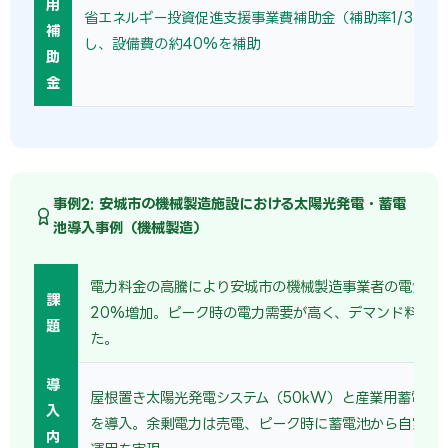
用
省エネルギー投資促進支援事業費補助金（補助率1/3〜1/
補
し、設備費の約40%を補助
助
金
事例2: 安城市の機械製造施設における太陽光発電・蓄電
池導入事例（機械製造）
電力料金の高騰により安城市の機械製造事業者の電気代
課
20%増加。ピーク時の電力需要が高く、デマンド料金も
題
た。
導
屋根置き太陽光発電システム（50kW）と産業用蓄電池（
入
を導入。余剰電力は売電、ピーク時に蓄電池から自家消
内