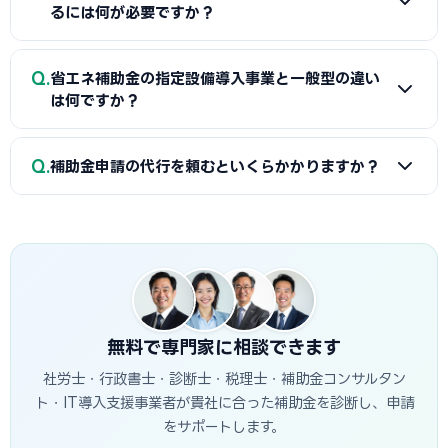
エネ補助金と国のSII補助金の併用が可能です。例えば太陽光
るには何が必要ですか？
備が採択への近道です。
発電システムをSII補助金で、蓄電池を自治体補助金で申請す
る組み合わせが一般的です。安城商工会議所で最適な経費配
A
省エネ補助金（SII類型）の申請に必要な基本書類は、G
Q
分の事前確認をお勧めします。
省エネ補助金の指定設備導入事業と一般型の違い
ビズIDプライム・省エネ計算書（現状比較）・設備メーカー
は何ですか？
見積書・事業計画書の4点です。省エネ計算書の作成には設備
メーカーまたは省エネ診断機関の協力が必要です。安城商工
A
指定設備導入事業は事前登録された省エネ設備から選ぶ
Q
会議所で対象設備・申請書類の確認と診断機関の紹介を受け
補助金申請の代行を頼むといくらかかりますか？
簡易申請方式で、補助率1/2・上限1,500万円です。一般型は
ることが最初のステップです。
オーダーメイドの設備投資に対応し、補助率1/2・上限1億円
A
一般的に着手金5〜15万円＋成功報酬5〜15%が相場で
です。指定設備導入事業は審査が簡易で採択率が高く、一般
す。当サイトでは安城市に対応した専門家を無料でご紹介して
型は大規模投資に向いています。
います。
無料で専門家に相談できます
社労士・行政書士・診断士・税理士・補助金コンサルタン
ト・IT導入支援事業者が貴社に合った補助金を診断し、申請
をサポートします。