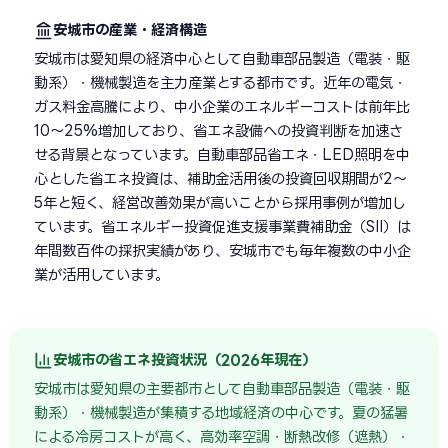
安城市の産業・経済構造
安城市は愛知県の経済中心として自動車部品製造（電装・駆
動系）・機械製造を主力産業とする都市です。近年の電気・
ガス料金高騰により、中小企業のエネルギーコストは前年比
10〜25%増加しており、省エネ設備への投資判断を加速さ
せる背景となっています。自動車部品省エネ・LED照明を中
心とした省エネ投資は、補助金活用後の投資回収期間が2〜
5年と短く、経営改善効果が高いことから採用事例が増加し
ています。省エネルギー投資促進支援事業費補助金（SII）は
年間数百件の採択実績があり、安城市でも毎年複数の中小企
業が活用しています。
安城市の省エネ投資状況（2026年現在）
安城市は愛知県の主要都市として自動車部品製造（電装・駆
動系）・機械製造が集積する地域経済の中心です。夏の猛暑
による冷房コストが高く、高効率空調・断熱改修（遮熱）・