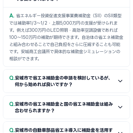
A
省エネルギー投資促進支援事業費補助金（SII）のSII類型
では補助率1/3〜1/2・上限5,000万円の支援が受けられま
す。例えば300万円のLED照明・高効率空調設備であれば
100〜150万円の補助が期待できます。自治体の省エネ補助金
と組み合わせることで自己負担をさらに圧縮することも可能
です。安城商工会議所で具体的な補助金シミュレーションの
相談ができます。
Q
安城市で省エネ補助金の申請を検討しているが、
何から始めれば良いですか？
A
まずは省エネ診断（無料または費用補助あり）を受けて
Q
安城市の省エネ補助金と国の省エネ補助金は組み
エネルギー使用状況を把握することが第一歩です。次に安城
合わせられますか？
商工会議所または設備メーカー・販売店に省エネ補助金の活
用について相談し、GビズIDプライムの取得（2〜3週間必
A
経費項目が重複しなければ安城市（または都道府県）の省
Q
要）を並行して進めましょう。公募スケジュールに合わせた準
安城市の自動車部品省エネ導入に補助金を活用す