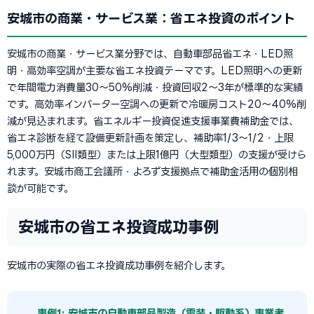
安城市の商業・サービス業：省エネ投資のポイント
安城市の商業・サービス業分野では、自動車部品省エネ・LED照
明・高効率空調が主要な省エネ投資テーマです。LED照明への更新
で年間電力消費量30〜50%削減・投資回収2〜3年が標準的な実績
です。高効率インバーター空調への更新で冷暖房コスト20〜40%削
減が見込まれます。省エネルギー投資促進支援事業費補助金では、
省エネ診断を経て設備更新計画を策定し、補助率1/3〜1/2・上限
5,000万円（SII類型）または上限1億円（大型類型）の支援が受けら
れます。安城市商工会議所・よろず支援拠点で補助金活用の個別相
談が可能です。
安城市の省エネ投資成功事例
安城市の実際の省エネ投資成功事例を紹介します。
事例1: 安城市の自動車部品製造（電装・駆動系）事業者