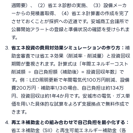
週間要）、（2）省エネ診断の実施、（3）設備メーカ
ーからの見積書取得、（4）省エネ計算書の作成を完了
させておくことが採択への近道です。安城商工会議所で
公募開始アラートの登録と準備状況の確認を受けられま
す。
省エネ投資の費用対効果シミュレーションの作り方：
補
助金審査では省エネ効果（削減率・削減量）と投資回収
期間が重視されます。計算式は「年間エネルギーコスト
削減額 ÷ 自己負担額（補助後）= 投資回収年数」で
す。例：LED照明更新で年間電気代100万円削減、設備
費200万円・補助率1/3の場合、自己負担は約134万
円、投資回収は約1年4か月です。安城市の電気・ガス単
価を用いた具体的な試算をよろず支援拠点で無料作成で
きます。
再エネ補助金との組み合わせで自己負担を最小化する：
省エネ補助金（SII）と再生可能エネルギー補助金（各