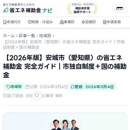
省エネ補助金のことなら
全国対応・無料相談
ナビ
補助金申請
省エネ
補助金
メニュー
徹底サポート
申請代行
制度・仕組み
業種別
設備別
申請実務
ホーム
記事一覧
地域別
【2026年版】安城市（愛知県）の省エネ補助金 完全ガイド｜市独
自制度＋国の補助金
【2026年版】安城市（愛知県）の省エネ
補助金 完全ガイド｜市独自制度＋国の補助
金
地域別
公開: 2026年3月4日
更新: 2026年3月4日
読了目安: 3分
公募中
11
件