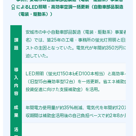
によるLED照明・高効率空調一括更新（自動車部品製造
（電装・駆動系））
安城市の中小自動車部品製造（電装・駆動系）事業者（従
課
名）では、築25年の工場・事務所の蛍光灯照明と旧型空
題
ストの主因となっていた。電気代が年間約350万円に達
迫していた。
導
LED照明（蛍光灯150本→LED100本相当）と高効率イン
入
（旧型15台→高効率型12台）を一括更新。省エネ補助金（
内
投資促進に向けた支援補助金）を活用。
容
成
年間電力使用量が約35%削減、電気代を年間約120万円
果
収期間は補助金活用後の自己負担ベースで約2年8か月。
活