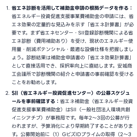
省エネ診断を活用して補助金申請の根拠データを作る：
省エネルギー投資促進支援事業費補助金の申請には、省
エネ効果の定量的な見込みを示す「省エネ計算書」が必
要です。まず省エネセンター・SII登録診断機関による省
エネ診断（費用補助あり）を受け、現状のエネルギー使
用量・削減ポテンシャル・最適な設備仕様を把握しまし
ょう。診断結果は補助金申請書の「省エネ効果計算書」
として直接活用でき、採択率向上に直結します。安城商
工会議所で診断機関の紹介と申請書の事前確認を受ける
ことをお勧めします。
SII（省エネルギー投資促進センター）の公募スケジュ
ールを事前確認する：
省エネ補助金（省エネルギー投資
促進支援事業費補助金）はSII（一般社団法人環境共創
イニシアチブ）が事務局です。毎年2〜3回の公募が行
われますが、予算消化により早期終了することがありま
す。公募開始前に（1）GビズIDプライムの取得（2〜3