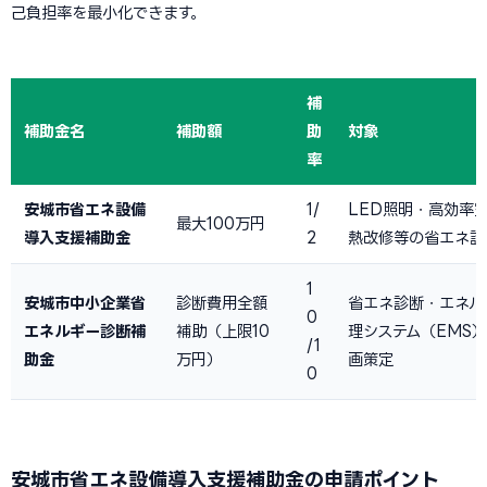
己負担率を最小化できます。
補
補助金名
補助額
助
対象
率
安城市省エネ設備
1/
LED照明・高効率
最大100万円
導入支援補助金
2
熱改修等の省エネ設
1
安城市中小企業省
診断費用全額
省エネ診断・エネル
0
エネルギー診断補
補助（上限10
理システム（EMS
/1
助金
万円）
画策定
0
安城市省エネ設備導入支援補助金の申請ポイント