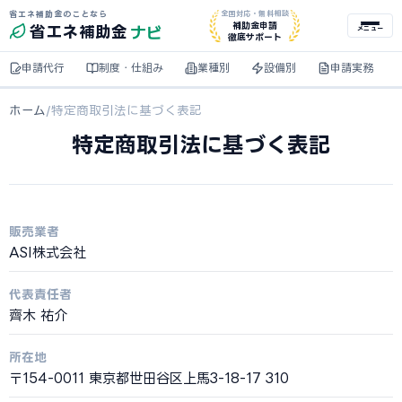
省エネ補助金のことなら
全国対応・無料相談
ナビ
補助金申請
省エネ
補助金
メニュー
徹底サポート
申請代行
制度・仕組み
業種別
設備別
申請実務
ホーム
/
特定商取引法に基づく表記
特定商取引法に基づく表記
販売業者
ASI株式会社
代表責任者
齊木 祐介
所在地
〒154-0011 東京都世田谷区上馬3-18-17 310