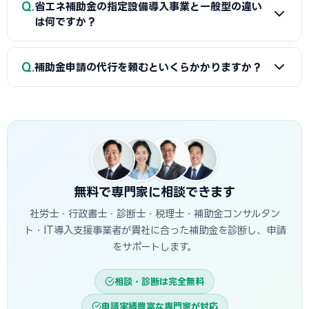
Q
分の事前確認をお勧めします。
省エネ補助金の指定設備導入事業と一般型の違い
ビズIDプライム・省エネ計算書（現状比較）・設備メーカー
は何ですか？
見積書・事業計画書の4点です。省エネ計算書の作成には設備
メーカーまたは省エネ診断機関の協力が必要です。小牧商工
A
指定設備導入事業は事前登録された省エネ設備から選ぶ
Q
会議所で対象設備・申請書類の確認と診断機関の紹介を受け
補助金申請の代行を頼むといくらかかりますか？
簡易申請方式で、補助率1/2・上限1,500万円です。一般型は
ることが最初のステップです。
オーダーメイドの設備投資に対応し、補助率1/2・上限1億円
A
一般的に着手金5〜15万円＋成功報酬5〜15%が相場で
です。指定設備導入事業は審査が簡易で採択率が高く、一般
す。当サイトでは小牧市に対応した専門家を無料でご紹介して
型は大規模投資に向いています。
います。
無料で専門家に相談できます
社労士・行政書士・診断士・税理士・補助金コンサルタン
ト・IT導入支援事業者が貴社に合った補助金を診断し、申請
をサポートします。
相談・診断は完全無料
申請実績豊富な専門家が対応