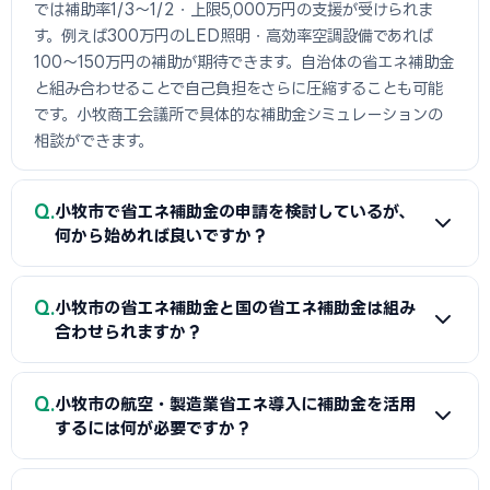
では補助率1/3〜1/2・上限5,000万円の支援が受けられま
す。例えば300万円のLED照明・高効率空調設備であれば
100〜150万円の補助が期待できます。自治体の省エネ補助金
と組み合わせることで自己負担をさらに圧縮することも可能
です。小牧商工会議所で具体的な補助金シミュレーションの
相談ができます。
Q
小牧市で省エネ補助金の申請を検討しているが、
何から始めれば良いですか？
A
まずは省エネ診断（無料または費用補助あり）を受けて
Q
小牧市の省エネ補助金と国の省エネ補助金は組み
エネルギー使用状況を把握することが第一歩です。次に小牧
合わせられますか？
商工会議所または設備メーカー・販売店に省エネ補助金の活
用について相談し、GビズIDプライムの取得（2〜3週間必
A
経費項目が重複しなければ小牧市（または都道府県）の省
Q
要）を並行して進めましょう。公募スケジュールに合わせた準
小牧市の航空・製造業省エネ導入に補助金を活用
エネ補助金と国のSII補助金の併用が可能です。例えば太陽光
するには何が必要ですか？
備が採択への近道です。
発電システムをSII補助金で、蓄電池を自治体補助金で申請す
る組み合わせが一般的です。小牧商工会議所で最適な経費配
A
省エネ補助金（SII類型）の申請に必要な基本書類は、G