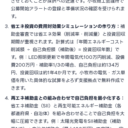
させておくことが採択への近道です。小牧商工会議所で
公募開始アラートの登録と準備状況の確認を受けられま
す。
省エネ投資の費用対効果シミュレーションの作り方：
補
助金審査では省エネ効果（削減率・削減量）と投資回収
期間が重視されます。計算式は「年間エネルギーコスト
削減額 ÷ 自己負担額（補助後）= 投資回収年数」で
す。例：LED照明更新で年間電気代100万円削減、設備
費200万円・補助率1/3の場合、自己負担は約134万
円、投資回収は約1年4か月です。小牧市の電気・ガス単
価を用いた具体的な試算をよろず支援拠点で無料作成で
きます。
再エネ補助金との組み合わせで自己負担を最小化する：
省エネ補助金（SII）と再生可能エネルギー補助金（各
都道府県・自治体）を組み合わせることで自己負担を大
幅に圧縮できます。例：太陽光発電をSII補助金（補助