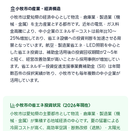
小牧市の産業・経済構造
小牧市は愛知県の経済中心として物流・倉庫業・製造業（機
械・金属）を主力産業とする都市です。近年の電気・ガス料
金高騰により、中小企業のエネルギーコストは前年比10〜
25%増加しており、省エネ設備への投資判断を加速させる背
景となっています。航空・製造業省エネ・LED照明を中心と
した省エネ投資は、補助金活用後の投資回収期間が2〜5年
と短く、経営改善効果が高いことから採用事例が増加してい
ます。省エネルギー投資促進支援事業費補助金（SII）は年間
数百件の採択実績があり、小牧市でも毎年複数の中小企業が
活用しています。
小牧市の省エネ投資状況（2026年現在）
小牧市は愛知県の主要都市として物流・倉庫業・製造業（機
械・金属）が集積する地域経済の中心です。夏の猛暑による
冷房コストが高く、高効率空調・断熱改修（遮熱）・太陽光