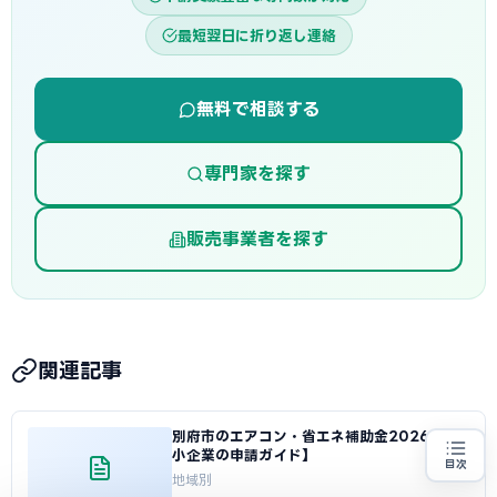
最短翌日に折り返し連絡
無料で相談する
専門家を探す
販売事業者を探す
関連記事
別府市のエアコン・省エネ補助金2026【中
小企業の申請ガイド】
目次
地域別
省エネ設備の導入をお考えの方
地域・業種から選べる
専門家に無料相談する
お近くの専門家を探す