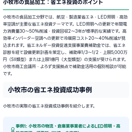
小牧市の食品加工：省エネ投資のポイント
小牧市の食品加工分野では、航空・製造業省エネ・LED照明・高効
率空調が主要な省エネ投資テーマです。LED照明への更新で年間電
力消費量30〜50%削減・投資回収2〜3年が標準的な実績です。高
効率インバーター空調への更新で冷暖房コスト20〜40%削減が見
込まれます。省エネルギー投資促進支援事業費補助金では、省エネ
診断を経て設備更新計画を策定し、補助率1/3〜1/2・上限5,000万
円（SII類型）または上限1億円（大型類型）の支援が受けられます。
小牧市商工会議所・よろず支援拠点で補助金活用の個別相談が可能
です。
小牧市の省エネ投資成功事例
小牧市の実際の省エネ投資成功事例を紹介します。
事例1: 小牧市の物流・倉庫業事業者によるLED照明・高