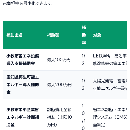
己負担率を最小化できます。
補
補助金名
補助額
助
対象
率
小牧市省エネ設備
1/
LED照明・高効率
最大100万円
導入支援補助金
2
熱改修等の省エネ設
愛知県再生可能エ
1/
太陽光発電・蓄電池
ネルギー導入補助
最大200万円
3
可能エネルギー設備
金
1
小牧市中小企業省
診断費用全額
省エネ診断・エネル
0
エネルギー診断補
補助（上限10
理システム（EMS
/1
助金
万円）
画策定
0