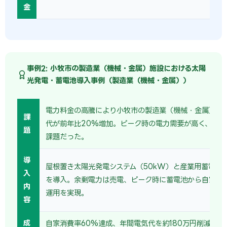
金
事例2: 小牧市の製造業（機械・金属）施設における太陽
光発電・蓄電池導入事例（製造業（機械・金属））
電力料金の高騰により小牧市の製造業（機械・金属）事
課
代が前年比20%増加。ピーク時の電力需要が高く、デマ
題
課題だった。
導
屋根置き太陽光発電システム（50kW）と産業用蓄電池（
入
を導入。余剰電力は売電、ピーク時に蓄電池から自家消
内
運用を実現。
容
成
自家消費率60%達成、年間電気代を約180万円削減。売