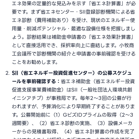
エネ効果の定量的な見込みを示す「省エネ計算書」が必
要です。まず省エネセンター・SII登録診断機関による省
エネ診断（費用補助あり）を受け、現状のエネルギー使
用量・削減ポテンシャル・最適な設備仕様を把握しまし
ょう。診断結果は補助金申請書の「省エネ効果計算書」
として直接活用でき、採択率向上に直結します。小牧商
工会議所で診断機関の紹介と申請書の事前確認を受ける
ことをお勧めします。
SII（省エネルギー投資促進センター）の公募スケジュ
ールを事前確認する：
省エネ補助金（省エネルギー投資
促進支援事業費補助金）はSII（一般社団法人環境共創
イニシアチブ）が事務局です。毎年2〜3回の公募が行
われますが、予算消化により早期終了することがありま
す。公募開始前に（1）GビズIDプライムの取得（2〜3
週間要）、（2）省エネ診断の実施、（3）設備メーカ
ーからの見積書取得、（4）省エネ計算書の作成を完了