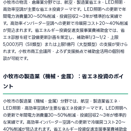
小牧市の物流・倉庫業分野では、航空・製造業省エネ・LED照明・
高効率空調が主要な省エネ投資テーマです。LED照明への更新で年
間電力消費量30〜50%削減・投資回収2〜3年が標準的な実績で
す。高効率インバーター空調への更新で冷暖房コスト20〜40%削減
が見込まれます。省エネルギー投資促進支援事業費補助金では、省
エネ診断を経て設備更新計画を策定し、補助率1/3〜1/2・上限
5,000万円（SII類型）または上限1億円（大型類型）の支援が受けら
れます。小牧市商工会議所・よろず支援拠点で補助金活用の個別相
談が可能です。
小牧市の製造業（機械・金属）：省エネ投資のポイ
ント
小牧市の製造業（機械・金属）分野では、航空・製造業省エネ・
LED照明・高効率空調が主要な省エネ投資テーマです。LED照明へ
の更新で年間電力消費量30〜50%削減・投資回収2〜3年が標準的
な実績です。高効率インバーター空調への更新で冷暖房コスト20〜
40%削減が見込まれます。省エネルギー投資促進支援事業費補助金