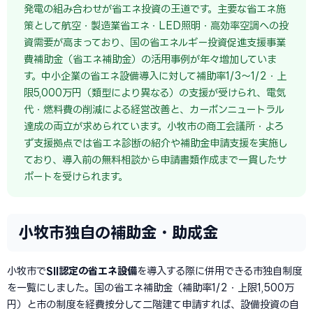
発電の組み合わせが省エネ投資の王道です。主要な省エネ施
策として航空・製造業省エネ・LED照明・高効率空調への投
資需要が高まっており、国の省エネルギー投資促進支援事業
費補助金（省エネ補助金）の活用事例が年々増加していま
す。中小企業の省エネ設備導入に対して補助率1/3〜1/2・上
限5,000万円（類型により異なる）の支援が受けられ、電気
代・燃料費の削減による経営改善と、カーボンニュートラル
達成の両立が求められています。小牧市の商工会議所・よろ
ず支援拠点では省エネ診断の紹介や補助金申請支援を実施し
ており、導入前の無料相談から申請書類作成まで一貫したサ
ポートを受けられます。
小牧市独自の補助金・助成金
小牧市で
SII認定の省エネ設備
を導入する際に併用できる市独自制度
を一覧にしました。国の省エネ補助金（補助率1/2・上限1,500万
円）と市の制度を経費按分して二階建て申請すれば、設備投資の自