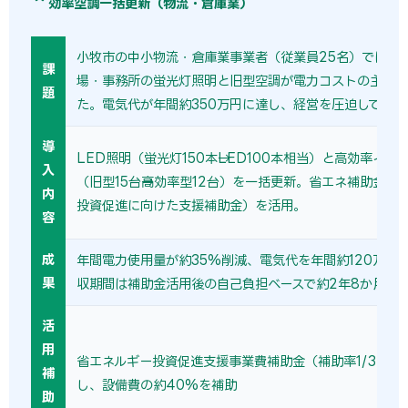
効率空調一括更新（物流・倉庫業）
小牧市の中小物流・倉庫業事業者（従業員25名）では、築
課
場・事務所の蛍光灯照明と旧型空調が電力コストの主因と
題
た。電気代が年間約350万円に達し、経営を圧迫していた
導
LED照明（蛍光灯150本→LED100本相当）と高効率イン
入
（旧型15台→高効率型12台）を一括更新。省エネ補助金（
内
投資促進に向けた支援補助金）を活用。
容
成
年間電力使用量が約35%削減、電気代を年間約120万円
果
収期間は補助金活用後の自己負担ベースで約2年8か月。
活
用
省エネルギー投資促進支援事業費補助金（補助率1/3〜1/
補
し、設備費の約40%を補助
助