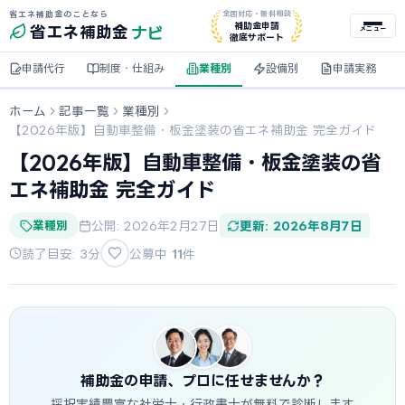
省エネ補助金のことなら
全国対応・無料相談
ナビ
補助金申請
省エネ
補助金
メニュー
徹底サポート
申請代行
制度・仕組み
業種別
設備別
申請実務
ホーム
記事一覧
業種別
【2026年版】自動車整備・板金塗装の省エネ補助金 完全ガイド
【2026年版】自動車整備・板金塗装の省
エネ補助金 完全ガイド
業種別
公開: 2026年2月27日
更新: 2026年8月7日
読了目安: 3分
公募中
11
件
補助金の申請、プロに任せませんか？
採択実績豊富な社労士・行政書士が無料で診断します