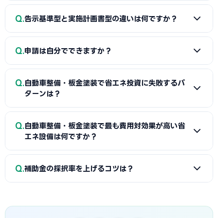
億円です。補助率は1/3〜2/3で、省エネ効果や企業規模によ
A
自動車整備・板金塗装の省エネ設備の導入費用は100〜
って異なります。
Q
告示基準型と実施計画書型の違いは何ですか？
1,500万円が一般的です。まずは複数ベンダーに相見積もりを
依頼してください。
A
指定設備導入事業（告示基準型）はSII認定の省エネ設備
Q
申請は自分でできますか？
から選ぶ方式で、審査が比較的簡便です。オーダーメイド型
（実施計画書型）は個別の省エネ計画に基づく設備投資に対
A
自分でも申請可能ですが、採択率を上げるために中小企業
応し、大規模な省エネプロジェクトが可能ですが審査は厳格
Q
自動車整備・板金塗装で省エネ投資に失敗するパ
診断士や行政書士に依頼するケースが多いです。当サイトで専
です。
ターンは？
門家を無料で検索できます。
A
主な失敗パターンとして「採択前に設備を発注してしま
Q
自動車整備・板金塗装で最も費用対効果が高い省
う」「告示基準型でSII未認定の設備を申請する」「事業計画
エネ設備は何ですか？
書の省エネ効果の数値目標が曖昧で採択されない」「gBizID
の取得が遅れて申請できない」などがあります。
A
自動車整備・板金塗装では「高効率塗装ブース」が投資回
Q
補助金の採択率を上げるコツは？
収が速い傾向にあります。初期費用が比較的低く、即効性の
ある光熱費削減効果が期待できます。ROIシミュレーション
A
（1）事業計画書に具体的な省エネ数値目標を記載する、
セクションを参考にしてください。
（2）現状の課題と導入後の省エネ効果を定量的に示す、