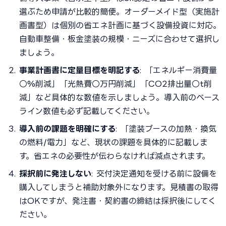
選ぶため申請が比較的簡便。オーダーメイド型（実施計
画書型）は個別の省エネ計画に基づく設備投資に対応。
自動車整備・板金塗装の規模・ニーズに合わせて選択し
ましょう。
事業計画書に定量目標を明記する
: 「エネルギー消費量
○%削減」「光熱費○万円削減」「CO2排出量○t削
減」など具体的な数値を示しましょう。導入前のベース
ライン数値も必ず記載してください。
導入前の課題を明確にする
: 「塗装ブースの加熱・換気
の燃料/電力」など、現状の課題を具体的に記載しま
す。省エネの必要性が伝わらなければ減点されます。
採択前に発注しない
: 交付決定通知を受ける前に設備を
購入してしまうと補助対象外になります。見積書の取得
はOKですが、発注書・契約書の締結は採択後にしてく
ださい。