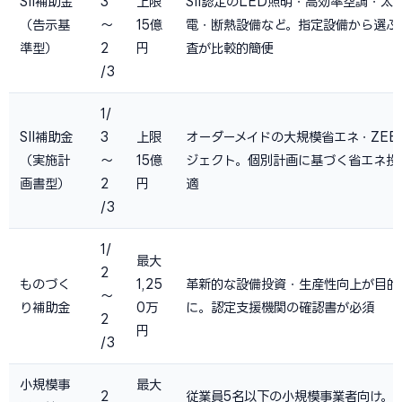
SII補助金
3
上限
SII認定のLED照明・高効率空調・太
（告示基
〜
15億
電・断熱設備など。指定設備から選ぶ
準型）
2
円
査が比較的簡便
/3
1/
SII補助金
3
上限
オーダーメイドの大規模省エネ・ZEB
（実施計
〜
15億
ジェクト。個別計画に基づく省エネ投
画書型）
2
円
適
/3
1/
最大
2
ものづく
1,25
革新的な設備投資・生産性向上が目的
〜
り補助金
0万
に。認定支援機関の確認書が必須
2
円
/3
小規模事
最大
2
従業員5名以下の小規模事業者向け。