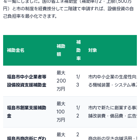
を一覧にしました。国の省エネ補助金（補助率1/2・上限1,500万
円）と市の制度を経費按分して二階建て申請すれば、設備投資の自
己負担率を最小化できます。
補
補助
補助金名
助
対象
額
率
最大
福島市中小企業者等
1/
市内中小企業の生産性向
200
設備投資支援補助金
3
る機械装置・システム導入
万円
最大
福島市創業支援補助
1/
市内で新たに創業する事
100
金
2
舗改装費・備品費・広告
万円
最大
2
福島市商店街にぎわ
商店街の空き店舗活用・