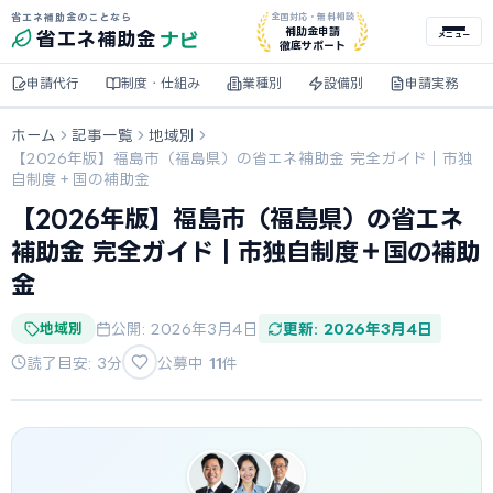
省エネ補助金のことなら
全国対応・無料相談
ナビ
補助金申請
省エネ
補助金
メニュー
徹底サポート
申請代行
制度・仕組み
業種別
設備別
申請実務
ホーム
記事一覧
地域別
【2026年版】福島市（福島県）の省エネ補助金 完全ガイド｜市独
自制度＋国の補助金
【2026年版】福島市（福島県）の省エネ
補助金 完全ガイド｜市独自制度＋国の補助
金
地域別
公開: 2026年3月4日
更新: 2026年3月4日
読了目安: 3分
公募中
11
件