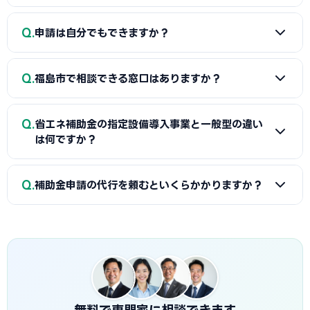
A
省エネ補助金のほか、自治体の省エネ設備補助金・中小
Q
申請は自分でもできますか？
企業省力化投資補助金など、国・福島県・福島市の複数の制
度が利用できる場合があります。まず何に使いたいかを整理
A
可能ですが、事業計画書の作成や電子申請には手間と専門
し、対象になる制度を洗い出しましょう。
Q
福島市で相談できる窓口はありますか？
知識が必要です。採択率を高めたい場合は、認定支援機関や
補助金の専門家に相談するのも有効です。
A
はい、福島商工会議所・福島県よろず支援拠点などで相談
Q
省エネ補助金の指定設備導入事業と一般型の違い
できます。
は何ですか？
A
指定設備導入事業は事前登録された省エネ設備から選ぶ
Q
補助金申請の代行を頼むといくらかかりますか？
簡易申請方式で、補助率1/2・上限1,500万円です。一般型は
オーダーメイドの設備投資に対応し、補助率1/2・上限1億円
A
一般的に着手金5〜15万円＋成功報酬5〜15%が相場で
です。指定設備導入事業は審査が簡易で採択率が高く、一般
す。当サイトでは福島市に対応した専門家を無料でご紹介して
型は大規模投資に向いています。
います。