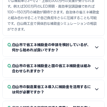
では補助率1/3〜1/2・上限5,000万円の支援が受けられま
す。例えば300万円のLED照明・高効率空調設備であれば
100〜150万円の補助が期待できます。自治体の省エネ補助金
と組み合わせることで自己負担をさらに圧縮することも可能
です。白山商工会で具体的な補助金シミュレーションの相談
ができます。
Q
白山市で省エネ補助金の申請を検討しているが、
何から始めれば良いですか？
A
まずは省エネ診断（無料または費用補助あり）を受けて
Q
白山市の省エネ補助金と国の省エネ補助金は組み
エネルギー使用状況を把握することが第一歩です。次に白山
合わせられますか？
商工会または設備メーカー・販売店に省エネ補助金の活用に
ついて相談し、GビズIDプライムの取得（2〜3週間必要）を
A
経費項目が重複しなければ白山市（または都道府県）の省
Q
並行して進めましょう。公募スケジュールに合わせた準備が採
白山市の製造業省エネ導入に補助金を活用するに
エネ補助金と国のSII補助金の併用が可能です。例えば太陽光
は何が必要ですか？
択への近道です。
発電システムをSII補助金で、蓄電池を自治体補助金で申請す
る組み合わせが一般的です。白山商工会で最適な経費配分の
A
省エネ補助金（SII類型）の申請に必要な基本書類は、G