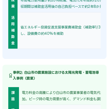
年間電力使用量が約35%削減、電気代を年間約120万円
果
収期間は補助金活用後の自己負担ベースで約2年8か月。
活
用
省エネルギー投資促進支援事業費補助金（補助率1/3〜1/
補
し、設備費の約40%を補助
助
金
事例2: 白山市の農業施設における太陽光発電・蓄電池導
入事例（農業）
課
電力料金の高騰により白山市の農業事業者の電気代が前
題
加。ピーク時の電力需要が高く、デマンド料金も課題だ