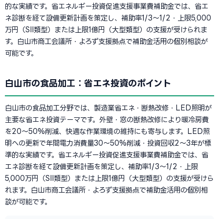
的な実績です。省エネルギー投資促進支援事業費補助金では、省エ
ネ診断を経て設備更新計画を策定し、補助率1/3〜1/2・上限5,000
万円（SII類型）または上限1億円（大型類型）の支援が受けられま
す。白山市商工会議所・よろず支援拠点で補助金活用の個別相談が
可能です。
白山市の食品加工：省エネ投資のポイント
白山市の食品加工分野では、製造業省エネ・断熱改修・LED照明が
主要な省エネ投資テーマです。外壁・窓の断熱改修により暖冷房費
を20〜50%削減、快適な作業環境の維持にも寄与します。LED照
明への更新で年間電力消費量30〜50%削減・投資回収2〜3年が標
準的な実績です。省エネルギー投資促進支援事業費補助金では、省
エネ診断を経て設備更新計画を策定し、補助率1/3〜1/2・上限
5,000万円（SII類型）または上限1億円（大型類型）の支援が受けら
れます。白山市商工会議所・よろず支援拠点で補助金活用の個別相
談が可能です。