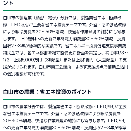
ント
白山市の製造業（精密・電子）分野では、製造業省エネ・断熱改
修・LED照明が主要な省エネ投資テーマです。外壁・窓の断熱改修
により暖冷房費を20〜50%削減、快適な作業環境の維持にも寄与
します。LED照明への更新で年間電力消費量30〜50%削減・投資
回収2〜3年が標準的な実績です。省エネルギー投資促進支援事業費
補助金では、省エネ診断を経て設備更新計画を策定し、補助率1/3〜
1/2・上限5,000万円（SII類型）または上限1億円（大型類型）の支
援が受けられます。白山市商工会議所・よろず支援拠点で補助金活用
の個別相談が可能です。
白山市の農業：省エネ投資のポイント
白山市の農業分野では、製造業省エネ・断熱改修・LED照明が主要
な省エネ投資テーマです。外壁・窓の断熱改修により暖冷房費を
20〜50%削減、快適な作業環境の維持にも寄与します。LED照明
への更新で年間電力消費量30〜50%削減・投資回収2〜3年が標準