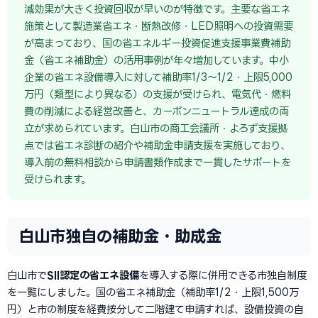
減効果が大きく投資回収が早いのが特徴です。主要な省エネ
施策として製造業省エネ・断熱改修・LED照明への投資需要
が高まっており、国の省エネルギー投資促進支援事業費補助
金（省エネ補助金）の活用事例が年々増加しています。中小
企業の省エネ設備導入に対して補助率1/3〜1/2・上限5,000
万円（類型により異なる）の支援が受けられ、電気代・燃料
費の削減による経営改善と、カーボンニュートラル達成の両
立が求められています。白山市の商工会議所・よろず支援拠
点では省エネ診断の紹介や補助金申請支援を実施しており、
導入前の無料相談から申請書類作成まで一貫したサポートを
受けられます。
白山市独自の補助金・助成金
白山市で
SII認定の省エネ設備
を導入する際に併用できる市独自制度
を一覧にしました。国の省エネ補助金（補助率1/2・上限1,500万
円）と市の制度を経費按分して二階建て申請すれば、設備投資の自