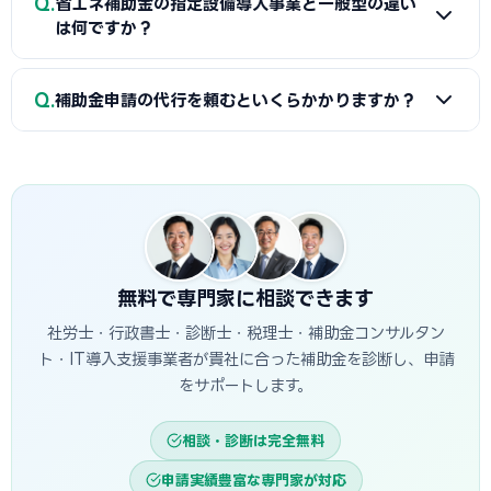
Q
事前確認をお勧めします。
省エネ補助金の指定設備導入事業と一般型の違い
ビズIDプライム・省エネ計算書（現状比較）・設備メーカー
は何ですか？
見積書・事業計画書の4点です。省エネ計算書の作成には設備
メーカーまたは省エネ診断機関の協力が必要です。白山商工
A
指定設備導入事業は事前登録された省エネ設備から選ぶ
Q
会で対象設備・申請書類の確認と診断機関の紹介を受けるこ
補助金申請の代行を頼むといくらかかりますか？
簡易申請方式で、補助率1/2・上限1,500万円です。一般型は
とが最初のステップです。
オーダーメイドの設備投資に対応し、補助率1/2・上限1億円
A
一般的に着手金5〜15万円＋成功報酬5〜15%が相場で
です。指定設備導入事業は審査が簡易で採択率が高く、一般
す。当サイトでは白山市に対応した専門家を無料でご紹介して
型は大規模投資に向いています。
います。
無料で専門家に相談できます
社労士・行政書士・診断士・税理士・補助金コンサルタン
ト・IT導入支援事業者が貴社に合った補助金を診断し、申請
をサポートします。
相談・診断は完全無料
申請実績豊富な専門家が対応