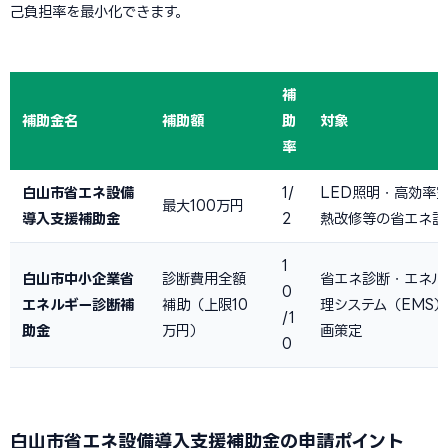
己負担率を最小化できます。
補
補助金名
補助額
助
対象
率
白山市省エネ設備
1/
LED照明・高効率
最大100万円
導入支援補助金
2
熱改修等の省エネ設
1
白山市中小企業省
診断費用全額
省エネ診断・エネル
0
エネルギー診断補
補助（上限10
理システム（EMS
/1
助金
万円）
画策定
0
白山市省エネ設備導入支援補助金の申請ポイント