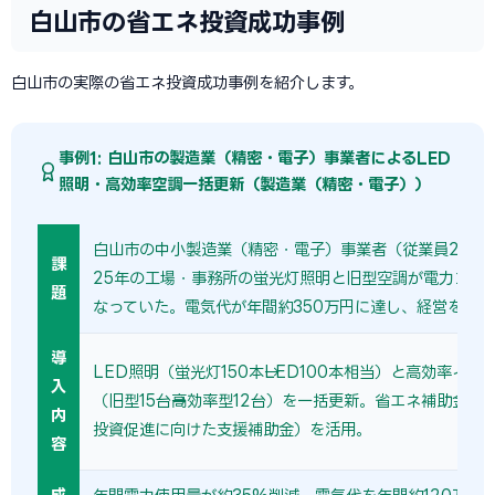
白山市の省エネ投資成功事例
白山市の実際の省エネ投資成功事例を紹介します。
事例1: 白山市の製造業（精密・電子）事業者によるLED
照明・高効率空調一括更新（製造業（精密・電子））
白山市の中小製造業（精密・電子）事業者（従業員25名
課
25年の工場・事務所の蛍光灯照明と旧型空調が電力コス
題
なっていた。電気代が年間約350万円に達し、経営を圧迫
導
LED照明（蛍光灯150本→LED100本相当）と高効率イン
入
（旧型15台→高効率型12台）を一括更新。省エネ補助金（
内
投資促進に向けた支援補助金）を活用。
容
成