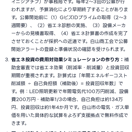
イニシアチブ）が事務局です。毎年2〜3回の公募が行
われますが、予算消化により早期終了することがありま
す。公募開始前に（1）GビズIDプライムの取得（2〜3
週間要）、（2）省エネ診断の実施、（3）設備メーカ
ーからの見積書取得、（4）省エネ計算書の作成を完了
させておくことが採択への近道です。白山商工会で公募
開始アラートの登録と準備状況の確認を受けられます。
省エネ投資の費用対効果シミュレーションの作り方：
補
助金審査では省エネ効果（削減率・削減量）と投資回収
期間が重視されます。計算式は「年間エネルギーコスト
削減額 ÷ 自己負担額（補助後）= 投資回収年数」で
す。例：LED照明更新で年間電気代100万円削減、設備
費200万円・補助率1/3の場合、自己負担は約134万
円、投資回収は約1年4か月です。白山市の電気・ガス単
価を用いた具体的な試算をよろず支援拠点で無料作成で
きます。