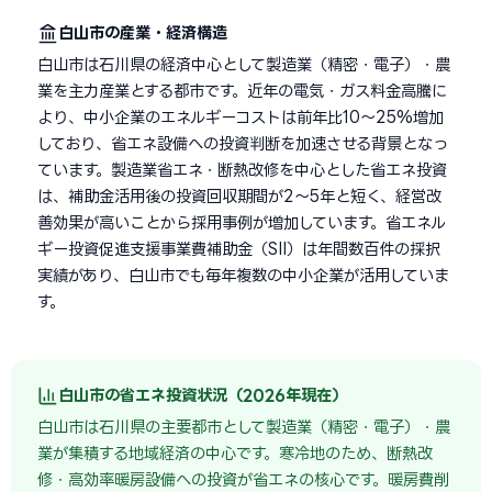
白山市の産業・経済構造
白山市は石川県の経済中心として製造業（精密・電子）・農
業を主力産業とする都市です。近年の電気・ガス料金高騰に
より、中小企業のエネルギーコストは前年比10〜25%増加
しており、省エネ設備への投資判断を加速させる背景となっ
ています。製造業省エネ・断熱改修を中心とした省エネ投資
は、補助金活用後の投資回収期間が2〜5年と短く、経営改
善効果が高いことから採用事例が増加しています。省エネル
ギー投資促進支援事業費補助金（SII）は年間数百件の採択
実績があり、白山市でも毎年複数の中小企業が活用していま
す。
白山市の省エネ投資状況（2026年現在）
白山市は石川県の主要都市として製造業（精密・電子）・農
業が集積する地域経済の中心です。寒冷地のため、断熱改
修・高効率暖房設備への投資が省エネの核心です。暖房費削