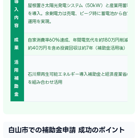
導
屋根置き太陽光発電システム（50kW）と産業用蓄電池（
入
を導入。余剰電力は売電、ピーク時に蓄電池から自家消
内
運用を実現。
容
成
自家消費率60%達成、年間電気代を約180万円削減。売
果
約40万円を含め投資回収は約7年（補助金活用後）。
活
用
石川県再生可能エネルギー導入補助金と経済産業省の省
補
を組み合わせ活用
助
金
白山市での補助金申請 成功のポイント