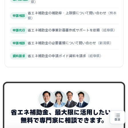
県）
省エネ補助金の補助率・上限額について問い合わせ
（熊本
申請相談
県）
省エネ補助金の事業計画書作成サポートを依頼
（岐阜県）
申請代行
省エネ補助金の必要書類について問い合わせ
（新潟県）
申請相談
省エネ補助金の申請ガイド資料を請求
（岐阜県）
資料請求
省エネ補助金、最大限に活用したい。
無料で専門家に相談できます。
目次
省エネ設備の導入をお考えの方
地域・業種から選べる
専門家に無料相談する
お近くの専門家を探す