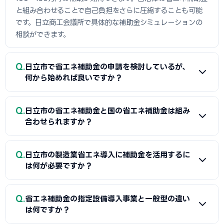
と組み合わせることで自己負担をさらに圧縮することも可能
です。日立商工会議所で具体的な補助金シミュレーションの
相談ができます。
Q
日立市で省エネ補助金の申請を検討しているが、
何から始めれば良いですか？
A
まずは省エネ診断（無料または費用補助あり）を受けて
Q
日立市の省エネ補助金と国の省エネ補助金は組み
エネルギー使用状況を把握することが第一歩です。次に日立
合わせられますか？
商工会議所または設備メーカー・販売店に省エネ補助金の活
用について相談し、GビズIDプライムの取得（2〜3週間必
A
経費項目が重複しなければ日立市（または都道府県）の省
Q
要）を並行して進めましょう。公募スケジュールに合わせた準
日立市の製造業省エネ導入に補助金を活用するに
エネ補助金と国のSII補助金の併用が可能です。例えば太陽光
は何が必要ですか？
備が採択への近道です。
発電システムをSII補助金で、蓄電池を自治体補助金で申請す
る組み合わせが一般的です。日立商工会議所で最適な経費配
A
省エネ補助金（SII類型）の申請に必要な基本書類は、G
Q
分の事前確認をお勧めします。
省エネ補助金の指定設備導入事業と一般型の違い
ビズIDプライム・省エネ計算書（現状比較）・設備メーカー
は何ですか？
見積書・事業計画書の4点です。省エネ計算書の作成には設備