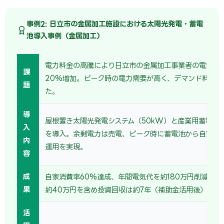
事例2: 日立市の金属加工施設における太陽光発電・蓄電
池導入事例（金属加工）
電力料金の高騰により日立市の金属加工事業者の電気代
課
20%増加。ピーク時の電力需要が高く、デマンド料金も
題
た。
導
屋根置き太陽光発電システム（50kW）と産業用蓄電池（
入
を導入。余剰電力は売電、ピーク時に蓄電池から自家消
内
運用を実現。
容
成
自家消費率60%達成、年間電気代を約180万円削減。売
果
約40万円を含め投資回収は約7年（補助金活用後）。
活