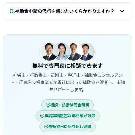
メーカーまたは省エネ診断機関の協力が必要です。日立商工
A
指定設備導入事業は事前登録された省エネ設備から選ぶ
Q
会議所で対象設備・申請書類の確認と診断機関の紹介を受け
補助金申請の代行を頼むといくらかかりますか？
簡易申請方式で、補助率1/2・上限1,500万円です。一般型は
ることが最初のステップです。
オーダーメイドの設備投資に対応し、補助率1/2・上限1億円
A
一般的に着手金5〜15万円＋成功報酬5〜15%が相場で
です。指定設備導入事業は審査が簡易で採択率が高く、一般
す。当サイトでは日立市に対応した専門家を無料でご紹介して
型は大規模投資に向いています。
います。
無料で専門家に相談できます
社労士・行政書士・診断士・税理士・補助金コンサルタン
ト・IT導入支援事業者が貴社に合った補助金を診断し、申請
をサポートします。
相談・診断は完全無料
申請実績豊富な専門家が対応
最短翌日に折り返し連絡