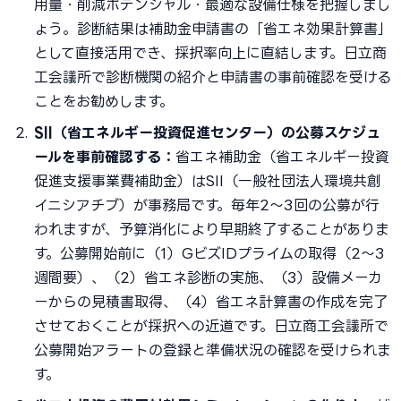
用量・削減ポテンシャル・最適な設備仕様を把握しまし
ょう。診断結果は補助金申請書の「省エネ効果計算書」
として直接活用でき、採択率向上に直結します。日立商
工会議所で診断機関の紹介と申請書の事前確認を受ける
ことをお勧めします。
SII（省エネルギー投資促進センター）の公募スケジュ
ールを事前確認する：
省エネ補助金（省エネルギー投資
促進支援事業費補助金）はSII（一般社団法人環境共創
イニシアチブ）が事務局です。毎年2〜3回の公募が行
われますが、予算消化により早期終了することがありま
す。公募開始前に（1）GビズIDプライムの取得（2〜3
週間要）、（2）省エネ診断の実施、（3）設備メーカ
ーからの見積書取得、（4）省エネ計算書の作成を完了
させておくことが採択への近道です。日立商工会議所で
公募開始アラートの登録と準備状況の確認を受けられま
す。