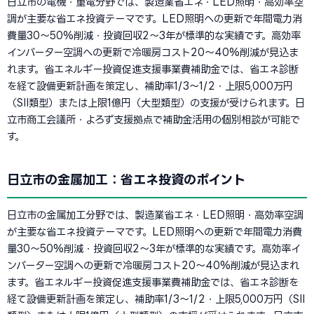
日立市の電機・重電分野では、製造業省エネ・LED照明・高効率空
調が主要な省エネ投資テーマです。LED照明への更新で年間電力消
費量30〜50%削減・投資回収2〜3年が標準的な実績です。高効率
インバーター空調への更新で冷暖房コスト20〜40%削減が見込ま
れます。省エネルギー投資促進支援事業費補助金では、省エネ診断
を経て設備更新計画を策定し、補助率1/3〜1/2・上限5,000万円
（SII類型）または上限1億円（大型類型）の支援が受けられます。日
立市商工会議所・よろず支援拠点で補助金活用の個別相談が可能で
す。
日立市の金属加工：省エネ投資のポイント
日立市の金属加工分野では、製造業省エネ・LED照明・高効率空調
が主要な省エネ投資テーマです。LED照明への更新で年間電力消費
量30〜50%削減・投資回収2〜3年が標準的な実績です。高効率イ
ンバーター空調への更新で冷暖房コスト20〜40%削減が見込まれ
ます。省エネルギー投資促進支援事業費補助金では、省エネ診断を
経て設備更新計画を策定し、補助率1/3〜1/2・上限5,000万円（SII