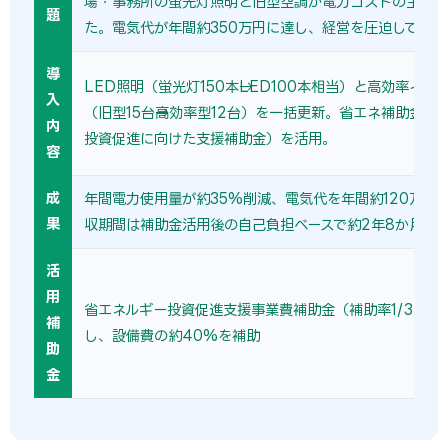
場・事務所の蛍光灯照明と旧型空調が電力コストの主因と
題
た。電気代が年間約350万円に達し、経営を圧迫していた
導
LED照明（蛍光灯150本→LED100本相当）と高効率イン
入
（旧型15台→高効率型12台）を一括更新。省エネ補助金（
内
投資促進に向けた支援補助金）を活用。
容
成
年間電力使用量が約35%削減、電気代を年間約120万円
果
収期間は補助金活用後の自己負担ベースで約2年8か月。
活
用
省エネルギー投資促進支援事業費補助金（補助率1/3〜1/
補
し、設備費の約40%を補助
助
金