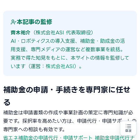
本記事の監修
齊木祐介
（株式会社ASI 代表取締役）
AI・ロボティクスの導入支援、補助金・助成金の活
用支援、専門メディアの運営など複数事業を統括。
実務で得た知見をもとに、本サイトの情報を監修して
います（運営：
株式会社ASI
）。
補助金の申請・手続きを専門家に任せ
る
補助金は申請書類の作成や事業計画の策定に専門知識が必
要です。採択率を高めたい方は、申請代行・申請サポートの
専門家への相談も有効です。
目次
省エネ設備の導入をお考えの方
地域・業種から選べる
省エネ補助金の申請代行・申請サポート
補助金申請代行ナ
専門家に無料相談する
お近くの専門家を探す