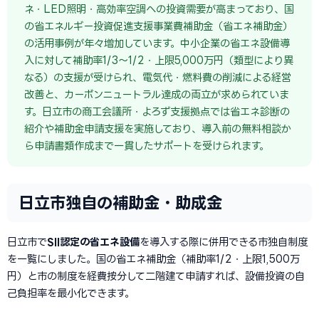
ネ・LED照明・高効率空調への投資需要が高まっており、国
の省エネルギー投資促進支援事業費補助金（省エネ補助金）
の活用事例が年々増加しています。中小企業の省エネ設備導
入に対して補助率1/3〜1/2・上限5,000万円（類型により異
なる）の支援が受けられ、電気代・燃料費の削減による経営
改善と、カーボンニュートラル達成の両立が求められていま
す。日立市の商工会議所・よろず支援拠点では省エネ診断の
紹介や補助金申請支援を実施しており、導入前の無料相談か
ら申請書類作成まで一貫したサポートを受けられます。
日立市独自の補助金・助成金
日立市で
SII認定の省エネ設備
を導入する際に併用できる市独自制度
を一覧にしました。国の省エネ補助金（補助率1/2・上限1,500万
円）と市の制度を経費按分して二階建て申請すれば、設備投資の自
己負担率を最小化できます。