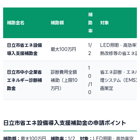
補
補助金名
補助額
助
対象
率
日立市省エネ設備
1/
LED照明・高効率
最大100万円
導入支援補助金
2
熱改修等の省エネ設
1
日立市中小企業省
診断費用全額
省エネ診断・エネル
0
エネルギー診断補
補助（上限10
理システム（EMS
/1
助金
万円）
画策定
0
日立市省エネ設備導入支援補助金の申請ポイント
補助額：
最大100万円
補助率：
1/2
対象：
LED照明・高効率空