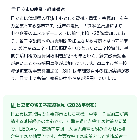
日立市の産業・経済構造
日立市は茨城県の経済中心として電機・重電・金属加工を主
力産業とする都市です。近年の電気・ガス料金高騰により、
中小企業のエネルギーコストは前年比10〜25%増加してお
り、省エネ設備への投資判断を加速させる背景となっていま
す。製造業省エネ・LED照明を中心とした省エネ投資は、補
助金活用後の投資回収期間が2〜5年と短く、経営改善効果
が高いことから採用事例が増加しています。省エネルギー投
資促進支援事業費補助金（SII）は年間数百件の採択実績があ
り、日立市でも毎年複数の中小企業が活用しています。
日立市の省エネ投資状況（2026年現在）
日立市は茨城県の主要都市として電機・重電・金属加工が集
積する地域経済の中心です。四季を通じた省エネ対策が可能
で、LED照明・高効率空調・太陽光発電を組み合わせた複
合省エネが効果的です。主要な省エネ施策として製造業省エ