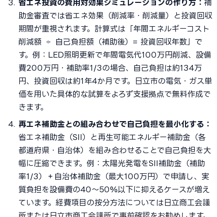
省エネ投資の費用対効果シミュレーションの作り方：
補
助金審査では省エネ効果（削減率・削減量）と投資回収
期間が重視されます。計算式は「年間エネルギーコスト
削減額 ÷ 自己負担額（補助後）= 投資回収年数」で
す。例：LED照明更新で年間電気代100万円削減、設備
費200万円・補助率1/3の場合、自己負担は約134万
円、投資回収は約1年4か月です。日立市の電気・ガス単
価を用いた具体的な試算をよろず支援拠点で無料作成で
きます。
再エネ補助金との組み合わせで自己負担を最小化する：
省エネ補助金（SII）と再生可能エネルギー補助金（各
都道府県・自治体）を組み合わせることで自己負担を大
幅に圧縮できます。例：太陽光発電をSII補助金（補助
率1/3）＋自治体補助金（最大100万円）で申請し、実
質負担を設備費の40〜50%以下に抑えるケースが増え
ています。経費項目の按分方法については日立商工会議
所または日立市商工会議所で事前確認をお勧めします。