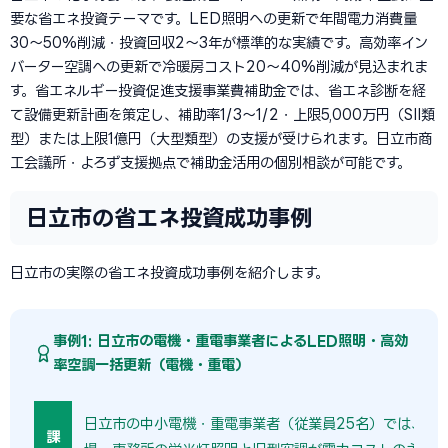
要な省エネ投資テーマです。LED照明への更新で年間電力消費量
30〜50%削減・投資回収2〜3年が標準的な実績です。高効率イン
バーター空調への更新で冷暖房コスト20〜40%削減が見込まれま
す。省エネルギー投資促進支援事業費補助金では、省エネ診断を経
て設備更新計画を策定し、補助率1/3〜1/2・上限5,000万円（SII類
型）または上限1億円（大型類型）の支援が受けられます。日立市商
工会議所・よろず支援拠点で補助金活用の個別相談が可能です。
日立市の省エネ投資成功事例
日立市の実際の省エネ投資成功事例を紹介します。
事例1: 日立市の電機・重電事業者によるLED照明・高効
率空調一括更新（電機・重電）
日立市の中小電機・重電事業者（従業員25名）では、築2
課