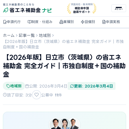
省エネ補助金のことなら
全国対応・無料相談
ナビ
補助金申請
省エネ
補助金
メニュー
徹底サポート
申請代行
制度・仕組み
業種別
設備別
申請実務
ホーム
記事一覧
地域別
【2026年版】日立市（茨城県）の省エネ補助金 完全ガイド｜市独
自制度＋国の補助金
【2026年版】日立市（茨城県）の省エネ
補助金 完全ガイド｜市独自制度＋国の補助
金
地域別
公開: 2026年3月4日
更新: 2026年3月4日
読了目安: 3分
公募中
11
件