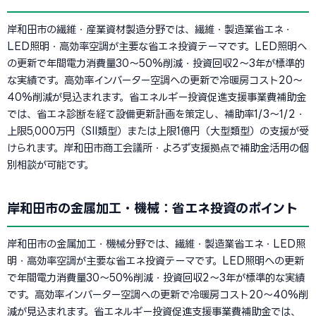
岸和田市の繊維・産業資材製造分野では、繊維・製造業省エネ・
LED照明・高効率空調が主要な省エネ投資テーマです。LED照明へ
の更新で年間電力消費量30〜50%削減・投資回収2〜3年が標準的
な実績です。高効率インバーター空調への更新で冷暖房コスト20〜
40%削減が見込まれます。省エネルギー投資促進支援事業費補助金
では、省エネ診断を経て設備更新計画を策定し、補助率1/3〜1/2・
上限5,000万円（SII類型）または上限1億円（大型類型）の支援が受
けられます。岸和田市商工会議所・よろず支援拠点で補助金活用の個
別相談が可能です。
岸和田市の金属加工・機械：省エネ投資のポイント
岸和田市の金属加工・機械分野では、繊維・製造業省エネ・LED照
明・高効率空調が主要な省エネ投資テーマです。LED照明への更新
で年間電力消費量30〜50%削減・投資回収2〜3年が標準的な実績
です。高効率インバーター空調への更新で冷暖房コスト20〜40%削
減が見込まれます。省エネルギー投資促進支援事業費補助金では、