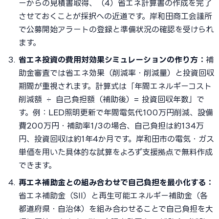
ーからの見積書取得、（4）省エネ計算書の作成を完了
させておくことが採択への近道です。岸和田商工会議所
で公募開始アラートの登録と準備状況の確認を受けられ
ます。
省エネ投資の費用対効果シミュレーションの作り方：
補
助金審査では省エネ効果（削減率・削減量）と投資回収
期間が重視されます。計算式は「年間エネルギーコスト
削減額 ÷ 自己負担額（補助後）= 投資回収年数」で
す。例：LED照明更新で年間電気代100万円削減、設備
費200万円・補助率1/3の場合、自己負担は約134万
円、投資回収は約1年4か月です。岸和田市の電気・ガス
単価を用いた具体的な試算をよろず支援拠点で無料作成
できます。
再エネ補助金との組み合わせで自己負担を最小化する：
省エネ補助金（SII）と再生可能エネルギー補助金（各
都道府県・自治体）を組み合わせることで自己負担を大