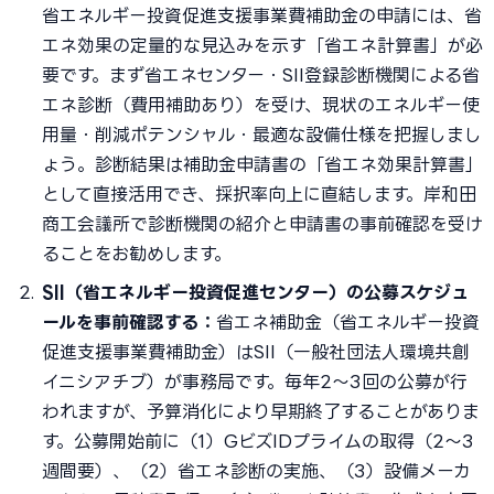
省エネルギー投資促進支援事業費補助金の申請には、省
エネ効果の定量的な見込みを示す「省エネ計算書」が必
要です。まず省エネセンター・SII登録診断機関による省
エネ診断（費用補助あり）を受け、現状のエネルギー使
用量・削減ポテンシャル・最適な設備仕様を把握しまし
ょう。診断結果は補助金申請書の「省エネ効果計算書」
として直接活用でき、採択率向上に直結します。岸和田
商工会議所で診断機関の紹介と申請書の事前確認を受け
ることをお勧めします。
SII（省エネルギー投資促進センター）の公募スケジュ
ールを事前確認する：
省エネ補助金（省エネルギー投資
促進支援事業費補助金）はSII（一般社団法人環境共創
イニシアチブ）が事務局です。毎年2〜3回の公募が行
われますが、予算消化により早期終了することがありま
す。公募開始前に（1）GビズIDプライムの取得（2〜3
週間要）、（2）省エネ診断の実施、（3）設備メーカ