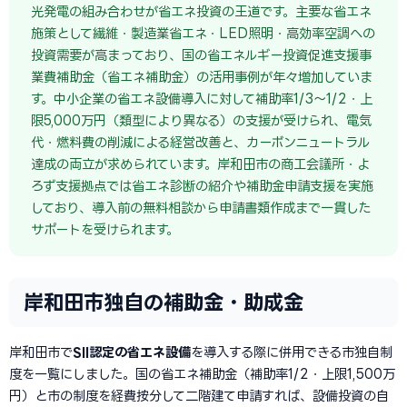
光発電の組み合わせが省エネ投資の王道です。主要な省エネ
施策として繊維・製造業省エネ・LED照明・高効率空調への
投資需要が高まっており、国の省エネルギー投資促進支援事
業費補助金（省エネ補助金）の活用事例が年々増加していま
す。中小企業の省エネ設備導入に対して補助率1/3〜1/2・上
限5,000万円（類型により異なる）の支援が受けられ、電気
代・燃料費の削減による経営改善と、カーボンニュートラル
達成の両立が求められています。岸和田市の商工会議所・よ
ろず支援拠点では省エネ診断の紹介や補助金申請支援を実施
しており、導入前の無料相談から申請書類作成まで一貫した
サポートを受けられます。
岸和田市独自の補助金・助成金
岸和田市で
SII認定の省エネ設備
を導入する際に併用できる市独自制
度を一覧にしました。国の省エネ補助金（補助率1/2・上限1,500万
円）と市の制度を経費按分して二階建て申請すれば、設備投資の自