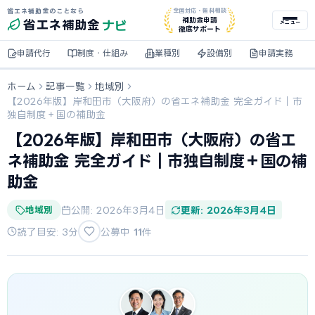
省エネ補助金のことなら
全国対応・無料相談
ナビ
補助金申請
省エネ
補助金
メニュー
徹底サポート
申請代行
制度・仕組み
業種別
設備別
申請実務
ホーム
記事一覧
地域別
【2026年版】岸和田市（大阪府）の省エネ補助金 完全ガイド｜市
独自制度＋国の補助金
【2026年版】岸和田市（大阪府）の省エ
ネ補助金 完全ガイド｜市独自制度＋国の補
助金
地域別
公開: 2026年3月4日
更新: 2026年3月4日
読了目安: 3分
公募中
11
件