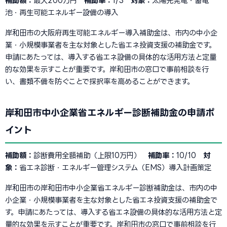
補助額：
最大200万円
補助率：
1/3
対象：
太陽光発電・蓄電
池・再生可能エネルギー設備の導入
岸和田市の大阪府再生可能エネルギー導入補助金は、市内の中小企
業・小規模事業者を主な対象とした省エネ投資支援の補助金です。
申請にあたっては、導入する省エネ設備の具体的な活用方法と定量
的な効果を示すことが重要です。岸和田市の窓口で事前相談を行
い、書類不備を防ぐことで採択率を高めることができます。
岸和田市中小企業省エネルギー診断補助金の申請ポ
イント
補助額：
診断費用全額補助（上限10万円）
補助率：
10/10
対
象：
省エネ診断・エネルギー管理システム（EMS）導入計画策定
岸和田市の岸和田市中小企業省エネルギー診断補助金は、市内の中
小企業・小規模事業者を主な対象とした省エネ投資支援の補助金で
す。申請にあたっては、導入する省エネ設備の具体的な活用方法と定
量的な効果を示すことが重要です。岸和田市の窓口で事前相談を行