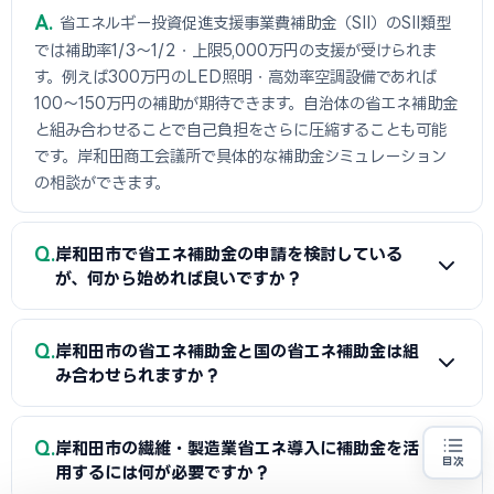
A
省エネルギー投資促進支援事業費補助金（SII）のSII類型
では補助率1/3〜1/2・上限5,000万円の支援が受けられま
す。例えば300万円のLED照明・高効率空調設備であれば
100〜150万円の補助が期待できます。自治体の省エネ補助金
と組み合わせることで自己負担をさらに圧縮することも可能
です。岸和田商工会議所で具体的な補助金シミュレーション
の相談ができます。
Q
岸和田市で省エネ補助金の申請を検討している
が、何から始めれば良いですか？
A
まずは省エネ診断（無料または費用補助あり）を受けて
Q
岸和田市の省エネ補助金と国の省エネ補助金は組
エネルギー使用状況を把握することが第一歩です。次に岸和
み合わせられますか？
田商工会議所または設備メーカー・販売店に省エネ補助金の
活用について相談し、GビズIDプライムの取得（2〜3週間必
A
経費項目が重複しなければ岸和田市（または都道府県）の
Q
要）を並行して進めましょう。公募スケジュールに合わせた準
岸和田市の繊維・製造業省エネ導入に補助金を活
目次
省エネ補助金と国のSII補助金の併用が可能です。例えば太陽
用するには何が必要ですか？
備が採択への近道です。
省エネ設備の導入をお考えの方
地域・業種から選べる
専門家に無料相談する
お近くの専門家を探す
光発電システムをSII補助金で、蓄電池を自治体補助金で申請