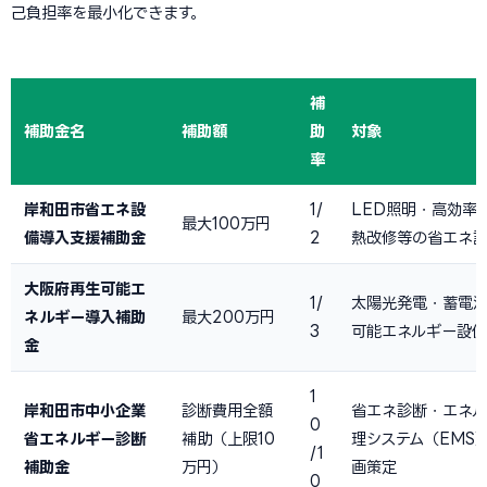
己負担率を最小化できます。
補
補助金名
補助額
助
対象
率
岸和田市省エネ設
1/
LED照明・高効率
最大100万円
備導入支援補助金
2
熱改修等の省エネ
大阪府再生可能エ
1/
太陽光発電・蓄電
ネルギー導入補助
最大200万円
3
可能エネルギー設
金
1
岸和田市中小企業
診断費用全額
省エネ診断・エネ
0
省エネルギー診断
補助（上限10
理システム（EMS
/1
補助金
万円）
画策定
0