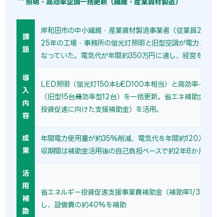
照明・高効率空調一括更新（繊維・産業資材製造）
岸和田市の中小繊維・産業資材製造事業者（従業員25名
課
25年の工場・事務所の蛍光灯照明と旧型空調が電力コス
題
なっていた。電気代が年間約350万円に達し、経営を圧迫
導
LED照明（蛍光灯150本→LED100本相当）と高効率イン
入
（旧型15台→高効率型12台）を一括更新。省エネ補助金（
内
投資促進に向けた支援補助金）を活用。
容
成
年間電力使用量が約35%削減、電気代を年間約120万円
果
収期間は補助金活用後の自己負担ベースで約2年8か月。
活
用
省エネルギー投資促進支援事業費補助金（補助率1/3〜1/
補
し、設備費の約40%を補助
助