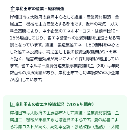
岸和田市の産業・経済構造
岸和田市は大阪府の経済中心として繊維・産業資材製造・金
属加工・機械を主力産業とする都市です。近年の電気・ガス
料金高騰により、中小企業のエネルギーコストは前年比10〜
25%増加しており、省エネ設備への投資判断を加速させる背
景となっています。繊維・製造業省エネ・LED照明を中心と
した省エネ投資は、補助金活用後の投資回収期間が2〜5年
と短く、経営改善効果が高いことから採用事例が増加してい
ます。省エネルギー投資促進支援事業費補助金（SII）は年間
数百件の採択実績があり、岸和田市でも毎年複数の中小企業
が活用しています。
岸和田市の省エネ投資状況（2026年現在）
岸和田市は大阪府の主要都市として繊維・産業資材製造・金
属加工・機械が集積する地域経済の中心です。夏の猛暑によ
る冷房コストが高く、高効率空調・断熱改修（遮熱）・太陽