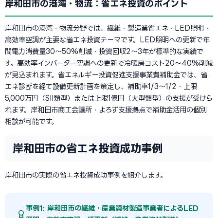
岸和田市の港湾・物流：省エネ投資のポイント
岸和田市の港湾・物流分野では、繊維・製造業省エネ・LED照明・
高効率空調が主要な省エネ投資テーマです。LED照明への更新で年
間電力消費量30〜50%削減・投資回収2〜3年が標準的な実績で
す。高効率インバーター空調への更新で冷暖房コスト20〜40%削減
が見込まれます。省エネルギー投資促進支援事業費補助金では、省
エネ診断を経て設備更新計画を策定し、補助率1/3〜1/2・上限
5,000万円（SII類型）または上限1億円（大型類型）の支援が受けら
れます。岸和田市商工会議所・よろず支援拠点で補助金活用の個別
相談が可能です。
岸和田市の省エネ投資成功事例
岸和田市の実際の省エネ投資成功事例を紹介します。
事例1: 岸和田市の繊維・産業資材製造事業者によるLED