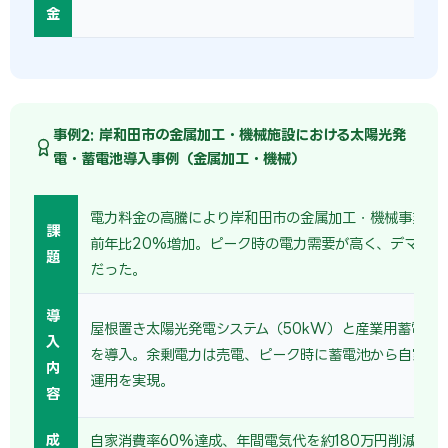
金
事例2: 岸和田市の金属加工・機械施設における太陽光発
電・蓄電池導入事例（金属加工・機械）
電力料金の高騰により岸和田市の金属加工・機械事業者
課
前年比20%増加。ピーク時の電力需要が高く、デマンド
題
だった。
導
屋根置き太陽光発電システム（50kW）と産業用蓄電池（
入
を導入。余剰電力は売電、ピーク時に蓄電池から自家消
内
運用を実現。
容
成
自家消費率60%達成、年間電気代を約180万円削減。売