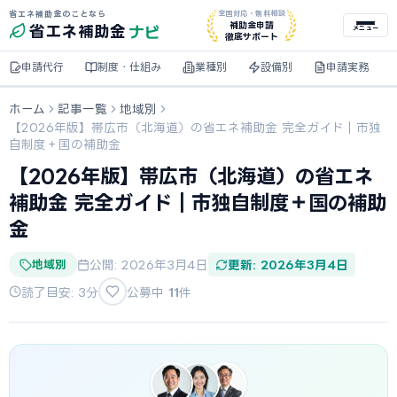
省エネ補助金のことなら
全国対応・無料相談
ナビ
補助金申請
省エネ
補助金
メニュー
徹底サポート
申請代行
制度・仕組み
業種別
設備別
申請実務
ホーム
記事一覧
地域別
【2026年版】帯広市（北海道）の省エネ補助金 完全ガイド｜市独
自制度＋国の補助金
【2026年版】帯広市（北海道）の省エネ
補助金 完全ガイド｜市独自制度＋国の補助
金
地域別
公開: 2026年3月4日
更新: 2026年3月4日
読了目安: 3分
公募中
11
件