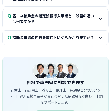
発電システムをSII補助金で、蓄電池を自治体補助金で申請す
る組み合わせが一般的です。帯広商工会議所で最適な経費配
A
省エネ補助金（SII類型）の申請に必要な基本書類は、G
Q
分の事前確認をお勧めします。
省エネ補助金の指定設備導入事業と一般型の違い
ビズIDプライム・省エネ計算書（現状比較）・設備メーカー
は何ですか？
見積書・事業計画書の4点です。省エネ計算書の作成には設備
メーカーまたは省エネ診断機関の協力が必要です。帯広商工
A
指定設備導入事業は事前登録された省エネ設備から選ぶ
Q
会議所で対象設備・申請書類の確認と診断機関の紹介を受け
補助金申請の代行を頼むといくらかかりますか？
簡易申請方式で、補助率1/2・上限1,500万円です。一般型は
ることが最初のステップです。
オーダーメイドの設備投資に対応し、補助率1/2・上限1億円
A
一般的に着手金5〜15万円＋成功報酬5〜15%が相場で
です。指定設備導入事業は審査が簡易で採択率が高く、一般
す。当サイトでは帯広市に対応した専門家を無料でご紹介して
型は大規模投資に向いています。
います。
無料で専門家に相談できます
社労士・行政書士・診断士・税理士・補助金コンサルタン
ト・IT導入支援事業者が貴社に合った補助金を診断し、申請
をサポートします。