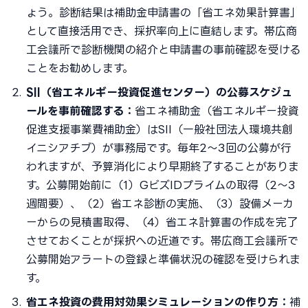
ょう。診断結果は補助金申請書の「省エネ効果計算書」
として直接活用でき、採択率向上に直結します。帯広商
工会議所で診断機関の紹介と申請書の事前確認を受ける
ことをお勧めします。
SII（省エネルギー投資促進センター）の公募スケジュ
ールを事前確認する：
省エネ補助金（省エネルギー投資
促進支援事業費補助金）はSII（一般社団法人環境共創
イニシアチブ）が事務局です。毎年2〜3回の公募が行
われますが、予算消化により早期終了することがありま
す。公募開始前に（1）GビズIDプライムの取得（2〜3
週間要）、（2）省エネ診断の実施、（3）設備メーカ
ーからの見積書取得、（4）省エネ計算書の作成を完了
させておくことが採択への近道です。帯広商工会議所で
公募開始アラートの登録と準備状況の確認を受けられま
す。
省エネ投資の費用対効果シミュレーションの作り方：
補