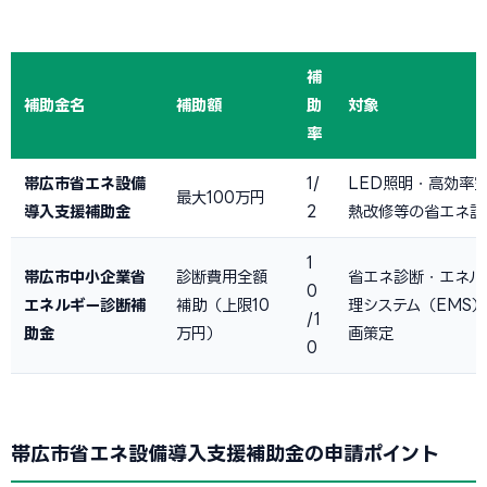
補
補助金名
補助額
助
対象
率
帯広市省エネ設備
1/
LED照明・高効率
最大100万円
導入支援補助金
2
熱改修等の省エネ設
1
帯広市中小企業省
診断費用全額
省エネ診断・エネル
0
エネルギー診断補
補助（上限10
理システム（EMS
/1
助金
万円）
画策定
0
帯広市省エネ設備導入支援補助金の申請ポイント