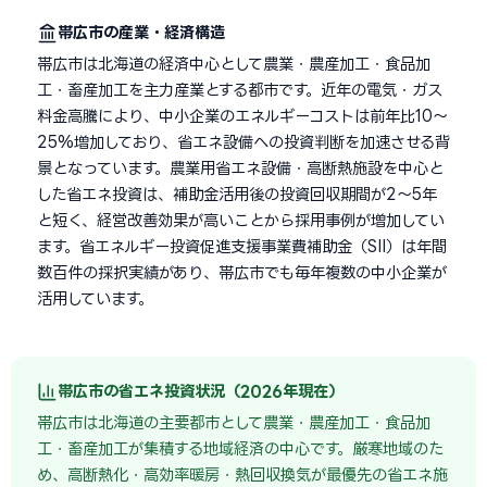
帯広市の産業・経済構造
帯広市は北海道の経済中心として農業・農産加工・食品加
工・畜産加工を主力産業とする都市です。近年の電気・ガス
料金高騰により、中小企業のエネルギーコストは前年比10〜
25%増加しており、省エネ設備への投資判断を加速させる背
景となっています。農業用省エネ設備・高断熱施設を中心と
した省エネ投資は、補助金活用後の投資回収期間が2〜5年
と短く、経営改善効果が高いことから採用事例が増加してい
ます。省エネルギー投資促進支援事業費補助金（SII）は年間
数百件の採択実績があり、帯広市でも毎年複数の中小企業が
活用しています。
帯広市の省エネ投資状況（2026年現在）
帯広市は北海道の主要都市として農業・農産加工・食品加
工・畜産加工が集積する地域経済の中心です。厳寒地域のた
め、高断熱化・高効率暖房・熱回収換気が最優先の省エネ施