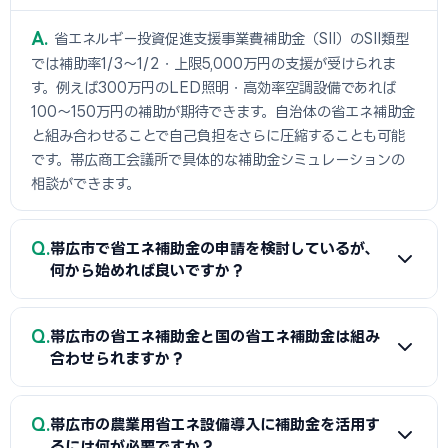
A
省エネルギー投資促進支援事業費補助金（SII）のSII類型
では補助率1/3〜1/2・上限5,000万円の支援が受けられま
す。例えば300万円のLED照明・高効率空調設備であれば
100〜150万円の補助が期待できます。自治体の省エネ補助金
と組み合わせることで自己負担をさらに圧縮することも可能
です。帯広商工会議所で具体的な補助金シミュレーションの
相談ができます。
Q
帯広市で省エネ補助金の申請を検討しているが、
何から始めれば良いですか？
A
まずは省エネ診断（無料または費用補助あり）を受けて
Q
帯広市の省エネ補助金と国の省エネ補助金は組み
エネルギー使用状況を把握することが第一歩です。次に帯広
合わせられますか？
商工会議所または設備メーカー・販売店に省エネ補助金の活
用について相談し、GビズIDプライムの取得（2〜3週間必
A
経費項目が重複しなければ帯広市（または都道府県）の省
Q
要）を並行して進めましょう。公募スケジュールに合わせた準
帯広市の農業用省エネ設備導入に補助金を活用す
エネ補助金と国のSII補助金の併用が可能です。例えば太陽光
るには何が必要ですか？
備が採択への近道です。