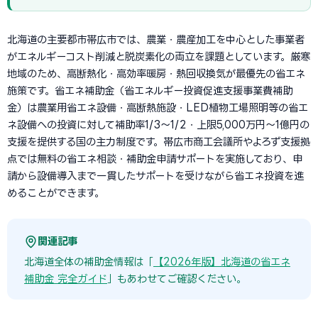
北海道の主要都市帯広市では、農業・農産加工を中心とした事業者
がエネルギーコスト削減と脱炭素化の両立を課題としています。厳寒
地域のため、高断熱化・高効率暖房・熱回収換気が最優先の省エネ
施策です。省エネ補助金（省エネルギー投資促進支援事業費補助
金）は農業用省エネ設備・高断熱施設・LED植物工場照明等の省エ
ネ設備への投資に対して補助率1/3〜1/2・上限5,000万円〜1億円の
支援を提供する国の主力制度です。帯広市商工会議所やよろず支援拠
点では無料の省エネ相談・補助金申請サポートを実施しており、申
請から設備導入まで一貫したサポートを受けながら省エネ投資を進
めることができます。
関連記事
北海道全体の補助金情報は「
【2026年版】北海道の省エネ
補助金 完全ガイド
」もあわせてご確認ください。