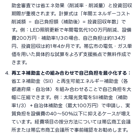
助金審査では省エネ効果（削減率・削減量）と投資回収
期間が重視されます。計算式は「年間エネルギーコスト
削減額 ÷ 自己負担額（補助後）= 投資回収年数」で
す。例：LED照明更新で年間電気代100万円削減、設備
費200万円・補助率1/3の場合、自己負担は約134万
円、投資回収は約1年4か月です。帯広市の電気・ガス単
価を用いた具体的な試算をよろず支援拠点で無料作成で
きます。
再エネ補助金との組み合わせで自己負担を最小化する：
省エネ補助金（SII）と再生可能エネルギー補助金（各
都道府県・自治体）を組み合わせることで自己負担を大
幅に圧縮できます。例：太陽光発電をSII補助金（補助
率1/3）＋自治体補助金（最大100万円）で申請し、実
質負担を設備費の40〜50%以下に抑えるケースが増え
ています。経費項目の按分方法については帯広商工会議
所または帯広市商工会議所で事前確認をお勧めします。