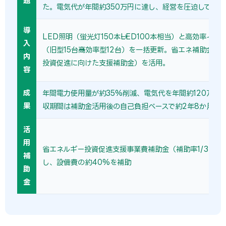
題
た。電気代が年間約350万円に達し、経営を圧迫していた
導
LED照明（蛍光灯150本→LED100本相当）と高効率イン
入
（旧型15台→高効率型12台）を一括更新。省エネ補助金（
内
投資促進に向けた支援補助金）を活用。
容
成
年間電力使用量が約35%削減、電気代を年間約120万円
果
収期間は補助金活用後の自己負担ベースで約2年8か月。
活
用
省エネルギー投資促進支援事業費補助金（補助率1/3〜1/
補
し、設備費の約40%を補助
助
金