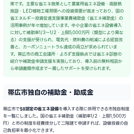
策です。主要な省エネ施策として農業用省エネ設備・高断熱
施設・LED植物工場照明への投資需要が高まっており、国の
省エネルギー投資促進支援事業費補助金（省エネ補助金）の
活用事例が年々増加しています。中小企業の省エネ設備導入
に対して補助率1/3〜1/2・上限5,000万円（類型により異な
る）の支援が受けられ、電気代・燃料費の削減による経営改
善と、カーボンニュートラル達成の両立が求められていま
す。帯広市の商工会議所・よろず支援拠点では省エネ診断の
紹介や補助金申請支援を実施しており、導入前の無料相談か
ら申請書類作成まで一貫したサポートを受けられます。
帯広市独自の補助金・助成金
帯広市で
SII認定の省エネ設備
を導入する際に併用できる市独自制度
を一覧にしました。国の省エネ補助金（補助率1/2・上限1,500万
円）と市の制度を経費按分して二階建て申請すれば、設備投資の自
己負担率を最小化できます。