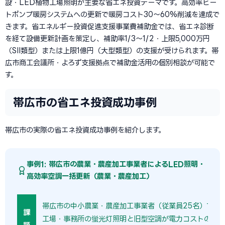
設・LED植物工場照明が主要な省エネ投資テーマです。高効率ヒー
トポンプ暖房システムへの更新で暖房コスト30〜60%削減を達成で
きます。省エネルギー投資促進支援事業費補助金では、省エネ診断
を経て設備更新計画を策定し、補助率1/3〜1/2・上限5,000万円
（SII類型）または上限1億円（大型類型）の支援が受けられます。帯
広市商工会議所・よろず支援拠点で補助金活用の個別相談が可能で
す。
帯広市の省エネ投資成功事例
帯広市の実際の省エネ投資成功事例を紹介します。
事例1: 帯広市の農業・農産加工事業者によるLED照明・
高効率空調一括更新（農業・農産加工）
帯広市の中小農業・農産加工事業者（従業員25名）では、
課
工場・事務所の蛍光灯照明と旧型空調が電力コストの主因