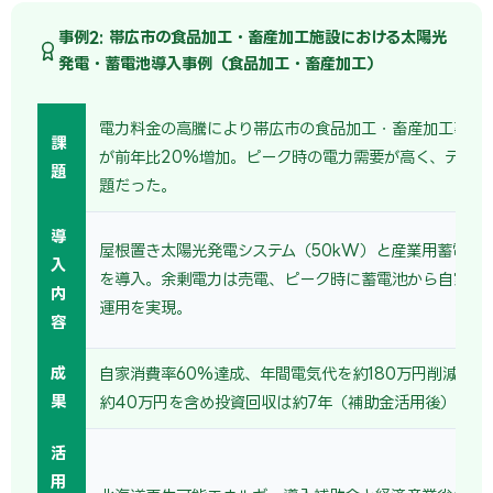
事例2: 帯広市の食品加工・畜産加工施設における太陽光
発電・蓄電池導入事例（食品加工・畜産加工）
電力料金の高騰により帯広市の食品加工・畜産加工事業
課
が前年比20%増加。ピーク時の電力需要が高く、デマン
題
題だった。
導
屋根置き太陽光発電システム（50kW）と産業用蓄電池（
入
を導入。余剰電力は売電、ピーク時に蓄電池から自家消
内
運用を実現。
容
成
自家消費率60%達成、年間電気代を約180万円削減。売
果
約40万円を含め投資回収は約7年（補助金活用後）。
活
用