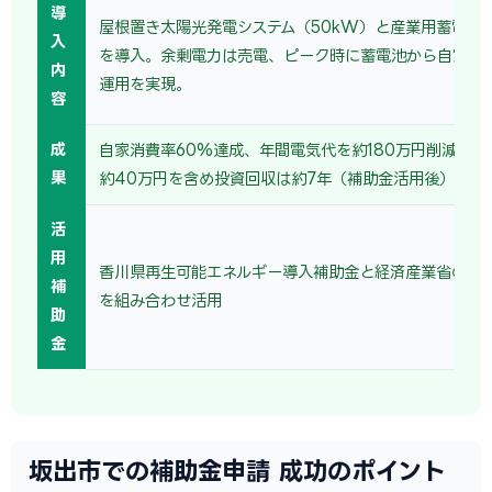
導
屋根置き太陽光発電システム（50kW）と産業用蓄電池（
入
を導入。余剰電力は売電、ピーク時に蓄電池から自家消
内
運用を実現。
容
成
自家消費率60%達成、年間電気代を約180万円削減。売
果
約40万円を含め投資回収は約7年（補助金活用後）。
活
用
香川県再生可能エネルギー導入補助金と経済産業省の省
補
を組み合わせ活用
助
金
坂出市での補助金申請 成功のポイント