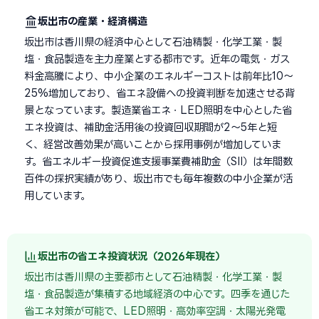
坂出市の産業・経済構造
坂出市は香川県の経済中心として石油精製・化学工業・製
塩・食品製造を主力産業とする都市です。近年の電気・ガス
料金高騰により、中小企業のエネルギーコストは前年比10〜
25%増加しており、省エネ設備への投資判断を加速させる背
景となっています。製造業省エネ・LED照明を中心とした省
エネ投資は、補助金活用後の投資回収期間が2〜5年と短
く、経営改善効果が高いことから採用事例が増加していま
す。省エネルギー投資促進支援事業費補助金（SII）は年間数
百件の採択実績があり、坂出市でも毎年複数の中小企業が活
用しています。
坂出市の省エネ投資状況（2026年現在）
坂出市は香川県の主要都市として石油精製・化学工業・製
塩・食品製造が集積する地域経済の中心です。四季を通じた
省エネ対策が可能で、LED照明・高効率空調・太陽光発電