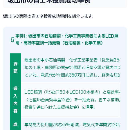
坂出市の省エネ投資成功事例
坂出市の実際の省エネ投資成功事例を紹介します。
事例1: 坂出市の石油精製・化学工業事業者によるLED照
明・高効率空調一括更新（石油精製・化学工業）
坂出市の中小石油精製・化学工業事業者（従業員25名）で
課
年の工場・事務所の蛍光灯照明と旧型空調が電力コストの
題
ていた。電気代が年間約350万円に達し、経営を圧迫して
導
LED照明（蛍光灯150本→LED100本相当）と高効率イン
入
（旧型15台→高効率型12台）を一括更新。省エネ補助金（
内
投資促進に向けた支援補助金）を活用。
容
成
年間電力使用量が約35%削減、電気代を年間約120万円