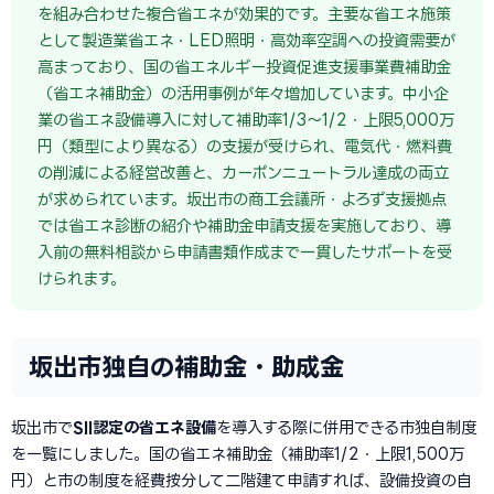
を組み合わせた複合省エネが効果的です。主要な省エネ施策
として製造業省エネ・LED照明・高効率空調への投資需要が
高まっており、国の省エネルギー投資促進支援事業費補助金
（省エネ補助金）の活用事例が年々増加しています。中小企
業の省エネ設備導入に対して補助率1/3〜1/2・上限5,000万
円（類型により異なる）の支援が受けられ、電気代・燃料費
の削減による経営改善と、カーボンニュートラル達成の両立
が求められています。坂出市の商工会議所・よろず支援拠点
では省エネ診断の紹介や補助金申請支援を実施しており、導
入前の無料相談から申請書類作成まで一貫したサポートを受
けられます。
坂出市独自の補助金・助成金
坂出市で
SII認定の省エネ設備
を導入する際に併用できる市独自制度
を一覧にしました。国の省エネ補助金（補助率1/2・上限1,500万
円）と市の制度を経費按分して二階建て申請すれば、設備投資の自