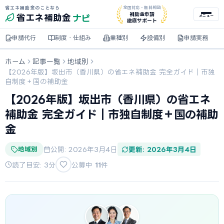
省エネ補助金のことなら
全国対応・無料相談
ナビ
補助金申請
省エネ
補助金
メニュー
徹底サポート
申請代行
制度・仕組み
業種別
設備別
申請実務
ホーム
記事一覧
地域別
【2026年版】坂出市（香川県）の省エネ補助金 完全ガイド｜市独
自制度＋国の補助金
【2026年版】坂出市（香川県）の省エネ
補助金 完全ガイド｜市独自制度＋国の補助
金
地域別
公開: 2026年3月4日
更新: 2026年3月4日
読了目安: 3分
公募中
11
件