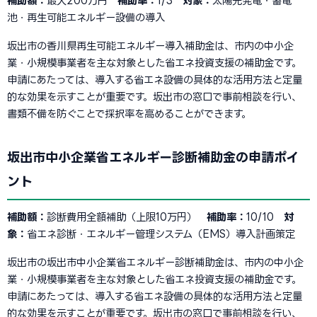
補助額：
最大200万円
補助率：
1/3
対象：
太陽光発電・蓄電
池・再生可能エネルギー設備の導入
坂出市の香川県再生可能エネルギー導入補助金は、市内の中小企
業・小規模事業者を主な対象とした省エネ投資支援の補助金です。
申請にあたっては、導入する省エネ設備の具体的な活用方法と定量
的な効果を示すことが重要です。坂出市の窓口で事前相談を行い、
書類不備を防ぐことで採択率を高めることができます。
坂出市中小企業省エネルギー診断補助金の申請ポイ
ント
補助額：
診断費用全額補助（上限10万円）
補助率：
10/10
対
象：
省エネ診断・エネルギー管理システム（EMS）導入計画策定
坂出市の坂出市中小企業省エネルギー診断補助金は、市内の中小企
業・小規模事業者を主な対象とした省エネ投資支援の補助金です。
申請にあたっては、導入する省エネ設備の具体的な活用方法と定量
的な効果を示すことが重要です。坂出市の窓口で事前相談を行い、