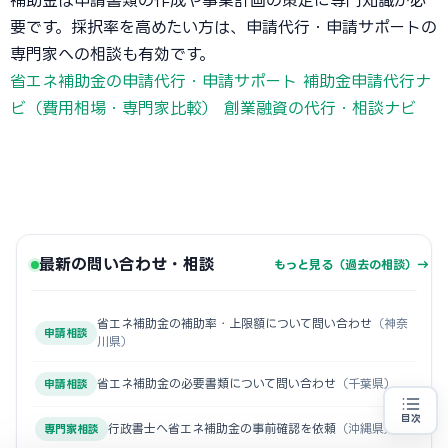
補助金は申請書類の作成や事業計画の策定に専門知識が必
要です。採択率を高めたい方は、申請代行・申請サポートの
専門家への相談も有効です。
省エネ補助金の申請代行・申請サポート
補助金申請代行ナ
ビ（費用相場・専門家比較）
創業融資の代行・相談ナビ
最新の問い合わせ・相談
もっと見る（過去の相談）→
省エネ補助金の補助率・上限額について問い合わせ
（神奈
申請相談
川県）
省エネ補助金の必要書類について問い合わせ
（千葉県）
申請相談
目次
行政書士へ省エネ補助金の事前確認を依頼
（沖縄県）
専門家相談
省エネ設備の導入をお考えの方
地域・業種から選べる
専門家に無料相談する
お近くの専門家を探す