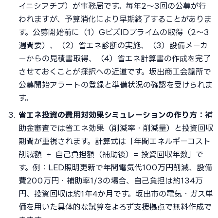
イニシアチブ）が事務局です。毎年2〜3回の公募が行
われますが、予算消化により早期終了することがありま
す。公募開始前に（1）GビズIDプライムの取得（2〜3
週間要）、（2）省エネ診断の実施、（3）設備メーカ
ーからの見積書取得、（4）省エネ計算書の作成を完了
させておくことが採択への近道です。坂出商工会議所で
公募開始アラートの登録と準備状況の確認を受けられま
す。
省エネ投資の費用対効果シミュレーションの作り方：
補
助金審査では省エネ効果（削減率・削減量）と投資回収
期間が重視されます。計算式は「年間エネルギーコスト
削減額 ÷ 自己負担額（補助後）= 投資回収年数」で
す。例：LED照明更新で年間電気代100万円削減、設備
費200万円・補助率1/3の場合、自己負担は約134万
円、投資回収は約1年4か月です。坂出市の電気・ガス単
価を用いた具体的な試算をよろず支援拠点で無料作成で