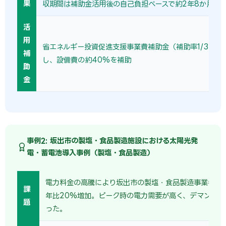
果
収期間は補助金活用後の自己負担ベースで約2年8か月。
活
用
省エネルギー投資促進支援事業費補助金（補助率1/3〜1/
補
し、設備費の約40%を補助
助
金
事例2: 坂出市の製塩・食品製造施設における太陽光発
電・蓄電池導入事例（製塩・食品製造）
電力料金の高騰により坂出市の製塩・食品製造事業者の
課
年比20%増加。ピーク時の電力需要が高く、デマンド料
題
った。