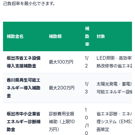
己負担率を最小化できます。
補
補助金名
補助額
助
対象
率
坂出市省エネ設備
1/
LED照明・高効率
最大100万円
導入支援補助金
2
熱改修等の省エネ設
香川県再生可能エ
1/
太陽光発電・蓄電池
ネルギー導入補助
最大200万円
3
可能エネルギー設備
金
1
坂出市中小企業省
診断費用全額
省エネ診断・エネル
0
エネルギー診断補
補助（上限10
理システム（EMS
/1
助金
万円）
画策定
0