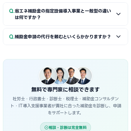
る組み合わせが一般的です。坂出商工会議所で最適な経費配
A
省エネ補助金（SII類型）の申請に必要な基本書類は、G
Q
分の事前確認をお勧めします。
省エネ補助金の指定設備導入事業と一般型の違い
ビズIDプライム・省エネ計算書（現状比較）・設備メーカー
は何ですか？
見積書・事業計画書の4点です。省エネ計算書の作成には設備
メーカーまたは省エネ診断機関の協力が必要です。坂出商工
A
指定設備導入事業は事前登録された省エネ設備から選ぶ
Q
会議所で対象設備・申請書類の確認と診断機関の紹介を受け
補助金申請の代行を頼むといくらかかりますか？
簡易申請方式で、補助率1/2・上限1,500万円です。一般型は
ることが最初のステップです。
オーダーメイドの設備投資に対応し、補助率1/2・上限1億円
A
一般的に着手金5〜15万円＋成功報酬5〜15%が相場で
です。指定設備導入事業は審査が簡易で採択率が高く、一般
す。当サイトでは坂出市に対応した専門家を無料でご紹介して
型は大規模投資に向いています。
います。
無料で専門家に相談できます
社労士・行政書士・診断士・税理士・補助金コンサルタン
ト・IT導入支援事業者が貴社に合った補助金を診断し、申請
をサポートします。
相談・診断は完全無料