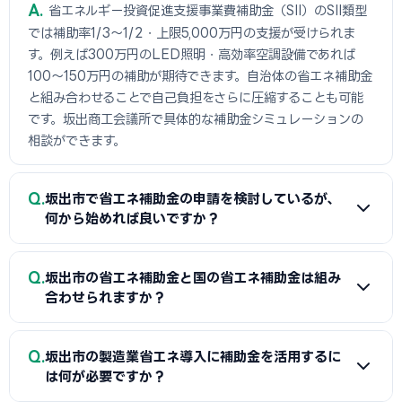
A
省エネルギー投資促進支援事業費補助金（SII）のSII類型
では補助率1/3〜1/2・上限5,000万円の支援が受けられま
す。例えば300万円のLED照明・高効率空調設備であれば
100〜150万円の補助が期待できます。自治体の省エネ補助金
と組み合わせることで自己負担をさらに圧縮することも可能
です。坂出商工会議所で具体的な補助金シミュレーションの
相談ができます。
Q
坂出市で省エネ補助金の申請を検討しているが、
何から始めれば良いですか？
A
まずは省エネ診断（無料または費用補助あり）を受けて
Q
坂出市の省エネ補助金と国の省エネ補助金は組み
エネルギー使用状況を把握することが第一歩です。次に坂出
合わせられますか？
商工会議所または設備メーカー・販売店に省エネ補助金の活
用について相談し、GビズIDプライムの取得（2〜3週間必
A
経費項目が重複しなければ坂出市（または都道府県）の省
Q
要）を並行して進めましょう。公募スケジュールに合わせた準
坂出市の製造業省エネ導入に補助金を活用するに
エネ補助金と国のSII補助金の併用が可能です。例えば太陽光
は何が必要ですか？
備が採択への近道です。
発電システムをSII補助金で、蓄電池を自治体補助金で申請す