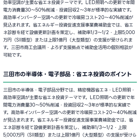
効率空調が主要な省エネ投資テーマです。LED照明への更新で年間
電力消費量30〜50%削減・投資回収2〜3年が標準的な実績です。
高効率インバーター空調への更新で冷暖房コスト20〜40%削減が
見込まれます。省エネルギー投資促進支援事業費補助金では、省エ
ネ診断を経て設備更新計画を策定し、補助率1/3〜1/2・上限5,000
万円（SII類型）または上限1億円（大型類型）の支援が受けられま
す。三田市商工会議所・よろず支援拠点で補助金活用の個別相談が
可能です。
三田市の半導体・電子部品：省エネ投資のポイント
三田市の半導体・電子部品分野では、精密機器省エネ・LED照明・
高効率空調が主要な省エネ投資テーマです。LED照明への更新で年
間電力消費量30〜50%削減・投資回収2〜3年が標準的な実績で
す。高効率インバーター空調への更新で冷暖房コスト20〜40%削減
が見込まれます。省エネルギー投資促進支援事業費補助金では、省
エネ診断を経て設備更新計画を策定し、補助率1/3〜1/2・上限
5,000万円（SII類型）または上限1億円（大型類型）の支援が受けら