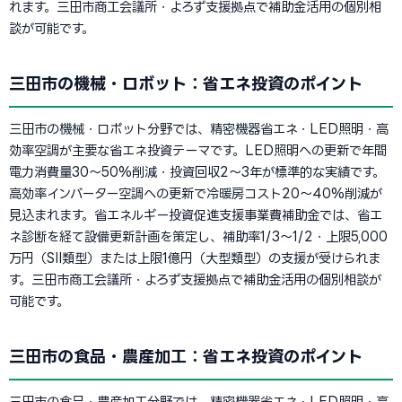
れます。三田市商工会議所・よろず支援拠点で補助金活用の個別相
談が可能です。
三田市の機械・ロボット：省エネ投資のポイント
三田市の機械・ロボット分野では、精密機器省エネ・LED照明・高
効率空調が主要な省エネ投資テーマです。LED照明への更新で年間
電力消費量30〜50%削減・投資回収2〜3年が標準的な実績です。
高効率インバーター空調への更新で冷暖房コスト20〜40%削減が
見込まれます。省エネルギー投資促進支援事業費補助金では、省エ
ネ診断を経て設備更新計画を策定し、補助率1/3〜1/2・上限5,000
万円（SII類型）または上限1億円（大型類型）の支援が受けられま
す。三田市商工会議所・よろず支援拠点で補助金活用の個別相談が
可能です。
三田市の食品・農産加工：省エネ投資のポイント
三田市の食品・農産加工分野では、精密機器省エネ・LED照明・高