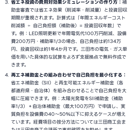
省エネ投資の費用対効果シミュレーションの作り方：
補
助金審査では省エネ効果（削減率・削減量）と投資回収
期間が重視されます。計算式は「年間エネルギーコスト
削減額 ÷ 自己負担額（補助後）= 投資回収年数」で
す。例：LED照明更新で年間電気代100万円削減、設備
費200万円・補助率1/3の場合、自己負担は約134万
円、投資回収は約1年4か月です。三田市の電気・ガス単
価を用いた具体的な試算をよろず支援拠点で無料作成で
きます。
再エネ補助金との組み合わせで自己負担を最小化する：
省エネ補助金（SII）と再生可能エネルギー補助金（各
都道府県・自治体）を組み合わせることで自己負担を大
幅に圧縮できます。例：太陽光発電をSII補助金（補助
率1/3）＋自治体補助金（最大100万円）で申請し、実
質負担を設備費の40〜50%以下に抑えるケースが増え
ています。経費項目の按分方法については三田商工会ま
たは三田市商工会議所で事前確認をお勧めします。