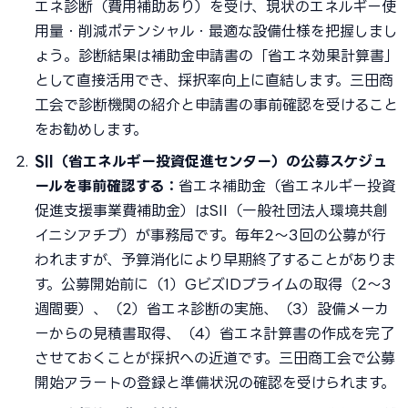
エネ診断（費用補助あり）を受け、現状のエネルギー使
用量・削減ポテンシャル・最適な設備仕様を把握しまし
ょう。診断結果は補助金申請書の「省エネ効果計算書」
として直接活用でき、採択率向上に直結します。三田商
工会で診断機関の紹介と申請書の事前確認を受けること
をお勧めします。
SII（省エネルギー投資促進センター）の公募スケジュ
ールを事前確認する：
省エネ補助金（省エネルギー投資
促進支援事業費補助金）はSII（一般社団法人環境共創
イニシアチブ）が事務局です。毎年2〜3回の公募が行
われますが、予算消化により早期終了することがありま
す。公募開始前に（1）GビズIDプライムの取得（2〜3
週間要）、（2）省エネ診断の実施、（3）設備メーカ
ーからの見積書取得、（4）省エネ計算書の作成を完了
させておくことが採択への近道です。三田商工会で公募
開始アラートの登録と準備状況の確認を受けられます。