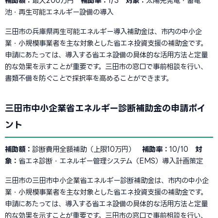
補助額：
最大200万円
補助率：
1/3
対象：
太陽光発電・蓄電
池・再生可能エネルギー設備の導入
三田市の兵庫県再生可能エネルギー導入補助金は、市内の中小企
業・小規模事業者を主な対象とした省エネ投資支援の補助金です。
申請にあたっては、導入する省エネ設備の具体的な活用方法と定量
的な効果を示すことが重要です。三田市の窓口で事前相談を行い、
書類不備を防ぐことで採択率を高めることができます。
三田市中小企業省エネルギー診断補助金の申請ポイ
ント
補助額：
診断費用全額補助（上限10万円）
補助率：
10/10
対
象：
省エネ診断・エネルギー管理システム（EMS）導入計画策定
三田市の三田市中小企業省エネルギー診断補助金は、市内の中小企
業・小規模事業者を主な対象とした省エネ投資支援の補助金です。
申請にあたっては、導入する省エネ設備の具体的な活用方法と定量
的な効果を示すことが重要です。三田市の窓口で事前相談を行い、