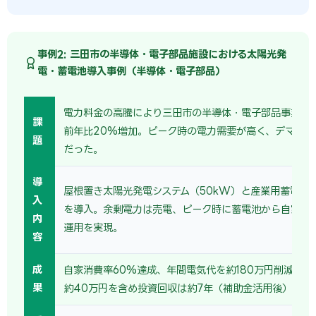
事例2: 三田市の半導体・電子部品施設における太陽光発
電・蓄電池導入事例（半導体・電子部品）
電力料金の高騰により三田市の半導体・電子部品事業者
課
前年比20%増加。ピーク時の電力需要が高く、デマンド
題
だった。
導
屋根置き太陽光発電システム（50kW）と産業用蓄電池（
入
を導入。余剰電力は売電、ピーク時に蓄電池から自家消
内
運用を実現。
容
成
自家消費率60%達成、年間電気代を約180万円削減。売
果
約40万円を含め投資回収は約7年（補助金活用後）。