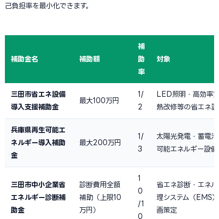
己負担率を最小化できます。
補
補助金名
補助額
助
対象
率
三田市省エネ設備
1/
LED照明・高効率
最大100万円
導入支援補助金
2
熱改修等の省エネ設
兵庫県再生可能エ
1/
太陽光発電・蓄電池
ネルギー導入補助
最大200万円
3
可能エネルギー設備
金
1
三田市中小企業省
診断費用全額
省エネ診断・エネル
0
エネルギー診断補
補助（上限10
理システム（EMS
/1
助金
万円）
画策定
0