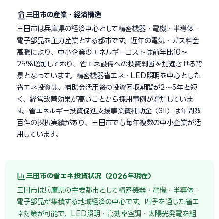
三田市の産業・経済構造
三田市は兵庫県の経済中心として精密機器・電機・半導体・
電子部品を主力産業とする都市です。近年の電気・ガス料金
高騰により、中小企業のエネルギーコストは前年比10〜
25%増加しており、省エネ設備への投資判断を加速させる背
景となっています。精密機器省エネ・LED照明を中心とした
省エネ投資は、補助金活用後の投資回収期間が2〜5年と短
く、経営改善効果が高いことから採用事例が増加していま
す。省エネルギー投資促進支援事業費補助金（SII）は年間数
百件の採択実績があり、三田市でも毎年複数の中小企業が活
用しています。
三田市の省エネ投資状況（2026年現在）
三田市は兵庫県の主要都市として精密機器・電機・半導体・
電子部品が集積する地域経済の中心です。四季を通じた省エ
ネ対策が可能で、LED照明・高効率空調・太陽光発電を組