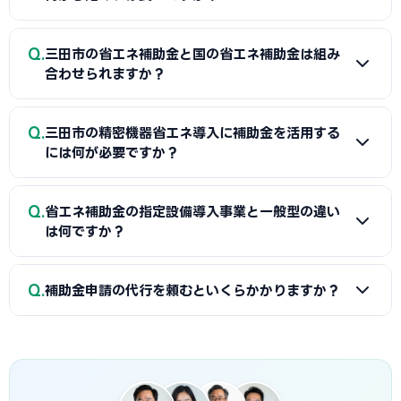
A
まずは省エネ診断（無料または費用補助あり）を受けて
Q
三田市の省エネ補助金と国の省エネ補助金は組み
エネルギー使用状況を把握することが第一歩です。次に三田
合わせられますか？
商工会または設備メーカー・販売店に省エネ補助金の活用に
ついて相談し、GビズIDプライムの取得（2〜3週間必要）を
A
経費項目が重複しなければ三田市（または都道府県）の省
Q
並行して進めましょう。公募スケジュールに合わせた準備が採
三田市の精密機器省エネ導入に補助金を活用する
エネ補助金と国のSII補助金の併用が可能です。例えば太陽光
には何が必要ですか？
択への近道です。
発電システムをSII補助金で、蓄電池を自治体補助金で申請す
る組み合わせが一般的です。三田商工会で最適な経費配分の
A
省エネ補助金（SII類型）の申請に必要な基本書類は、G
Q
事前確認をお勧めします。
省エネ補助金の指定設備導入事業と一般型の違い
ビズIDプライム・省エネ計算書（現状比較）・設備メーカー
は何ですか？
見積書・事業計画書の4点です。省エネ計算書の作成には設備
メーカーまたは省エネ診断機関の協力が必要です。三田商工
A
指定設備導入事業は事前登録された省エネ設備から選ぶ
Q
会で対象設備・申請書類の確認と診断機関の紹介を受けるこ
補助金申請の代行を頼むといくらかかりますか？
簡易申請方式で、補助率1/2・上限1,500万円です。一般型は
とが最初のステップです。
オーダーメイドの設備投資に対応し、補助率1/2・上限1億円
A
一般的に着手金5〜15万円＋成功報酬5〜15%が相場で
です。指定設備導入事業は審査が簡易で採択率が高く、一般
す。当サイトでは三田市に対応した専門家を無料でご紹介して
型は大規模投資に向いています。
います。