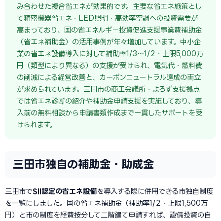
み合わせた複合省エネが効果的です。主要な省エネ施策とし
て精密機器省エネ・LED照明・高効率空調への投資需要が
高まっており、国の省エネルギー投資促進支援事業費補助金
（省エネ補助金）の活用事例が年々増加しています。中小企
業の省エネ設備導入に対して補助率1/3〜1/2・上限5,000万
円（類型により異なる）の支援が受けられ、電気代・燃料費
の削減による経営改善と、カーボンニュートラル達成の両立
が求められています。三田市の商工会議所・よろず支援拠点
では省エネ診断の紹介や補助金申請支援を実施しており、導
入前の無料相談から申請書類作成まで一貫したサポートを受
けられます。
三田市独自の補助金・助成金
三田市で
SII認定の省エネ設備
を導入する際に併用できる市独自制度
を一覧にしました。国の省エネ補助金（補助率1/2・上限1,500万
円）と市の制度を経費按分して二階建て申請すれば、設備投資の自