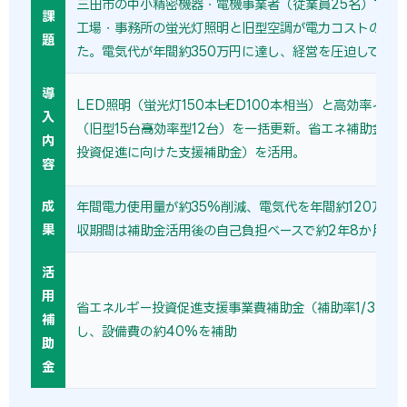
三田市の中小精密機器・電機事業者（従業員25名）では、
課
工場・事務所の蛍光灯照明と旧型空調が電力コストの主因
題
た。電気代が年間約350万円に達し、経営を圧迫していた
導
LED照明（蛍光灯150本→LED100本相当）と高効率イン
入
（旧型15台→高効率型12台）を一括更新。省エネ補助金（
内
投資促進に向けた支援補助金）を活用。
容
成
年間電力使用量が約35%削減、電気代を年間約120万円
果
収期間は補助金活用後の自己負担ベースで約2年8か月。
活
用
省エネルギー投資促進支援事業費補助金（補助率1/3〜1/
補
し、設備費の約40%を補助
助
金