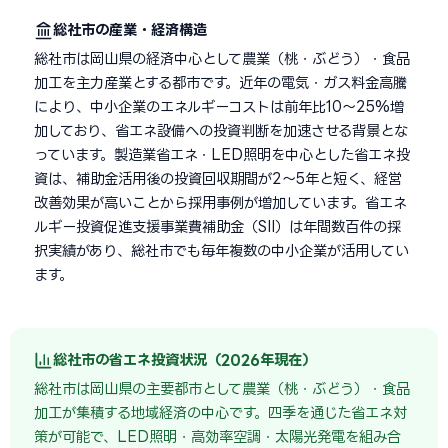
総社市の産業・経済構造
総社市は岡山県の経済中心として農業（桃・ぶどう）・食品
加工を主力産業とする都市です。近年の電気・ガス料金高騰
により、中小企業のエネルギーコストは前年比10〜25%増
加しており、省エネ設備への投資判断を加速させる背景とな
っています。製造業省エネ・LED照明を中心とした省エネ投
資は、補助金活用後の投資回収期間が2〜5年と短く、経営
改善効果が高いことから採用事例が増加しています。省エネ
ルギー投資促進支援事業費補助金（SII）は年間数百件の採
択実績があり、総社市でも毎年複数の中小企業が活用してい
ます。
総社市の省エネ投資状況（2026年現在）
総社市は岡山県の主要都市として農業（桃・ぶどう）・食品
加工が集積する地域経済の中心です。四季を通じた省エネ対
策が可能で、LED照明・高効率空調・太陽光発電を組み合