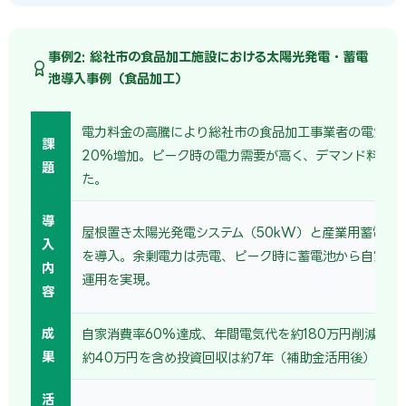
事例2: 総社市の食品加工施設における太陽光発電・蓄電
池導入事例（食品加工）
電力料金の高騰により総社市の食品加工事業者の電気代
課
20%増加。ピーク時の電力需要が高く、デマンド料金も
題
た。
導
屋根置き太陽光発電システム（50kW）と産業用蓄電池（
入
を導入。余剰電力は売電、ピーク時に蓄電池から自家消
内
運用を実現。
容
成
自家消費率60%達成、年間電気代を約180万円削減。売
果
約40万円を含め投資回収は約7年（補助金活用後）。
活