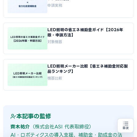
申請実務
LED照明の省エネ補助金ガイド【2026年
版・申請方法】
対象機器
LED照明メーカー比較【省エネ補助金対応製
品ランキング】
機器比較
本記事の監修
齊木祐介
（株式会社ASI 代表取締役）
目次
省エネ設備の導入をお考えの方
地域・業種から選べる
AI・ロボティクスの導入支援、補助金・助成金の活
専門家に無料相談する
お近くの専門家を探す