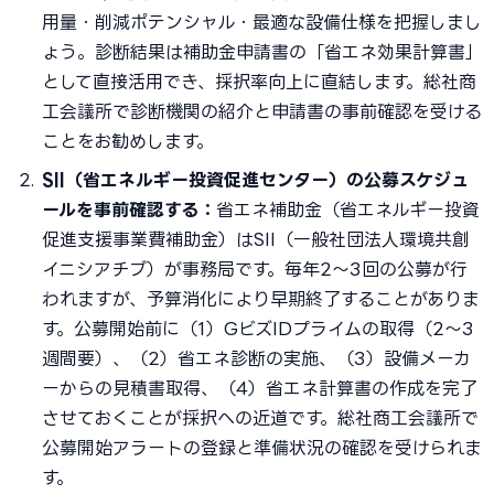
用量・削減ポテンシャル・最適な設備仕様を把握しまし
ょう。診断結果は補助金申請書の「省エネ効果計算書」
として直接活用でき、採択率向上に直結します。総社商
工会議所で診断機関の紹介と申請書の事前確認を受ける
ことをお勧めします。
SII（省エネルギー投資促進センター）の公募スケジュ
ールを事前確認する：
省エネ補助金（省エネルギー投資
促進支援事業費補助金）はSII（一般社団法人環境共創
イニシアチブ）が事務局です。毎年2〜3回の公募が行
われますが、予算消化により早期終了することがありま
す。公募開始前に（1）GビズIDプライムの取得（2〜3
週間要）、（2）省エネ診断の実施、（3）設備メーカ
ーからの見積書取得、（4）省エネ計算書の作成を完了
させておくことが採択への近道です。総社商工会議所で
公募開始アラートの登録と準備状況の確認を受けられま
す。