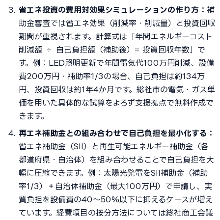
省エネ投資の費用対効果シミュレーションの作り方：
補
助金審査では省エネ効果（削減率・削減量）と投資回収
期間が重視されます。計算式は「年間エネルギーコスト
削減額 ÷ 自己負担額（補助後）= 投資回収年数」で
す。例：LED照明更新で年間電気代100万円削減、設備
費200万円・補助率1/3の場合、自己負担は約134万
円、投資回収は約1年4か月です。総社市の電気・ガス単
価を用いた具体的な試算をよろず支援拠点で無料作成で
きます。
再エネ補助金との組み合わせで自己負担を最小化する：
省エネ補助金（SII）と再生可能エネルギー補助金（各
都道府県・自治体）を組み合わせることで自己負担を大
幅に圧縮できます。例：太陽光発電をSII補助金（補助
率1/3）＋自治体補助金（最大100万円）で申請し、実
質負担を設備費の40〜50%以下に抑えるケースが増え
ています。経費項目の按分方法については総社商工会議