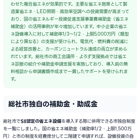
わせた複合省エネが効果的です。主要な省エネ施策として製
造業省エネ・LED照明・高効率空調への投資需要が高まって
おり、国の省エネルギー投資促進支援事業費補助金（省エネ
補助金）の活用事例が年々増加しています。中小企業の省エ
ネ設備導入に対して補助率1/3〜1/2・上限5,000万円（類型
により異なる）の支援が受けられ、電気代・燃料費の削減に
よる経営改善と、カーボンニュートラル達成の両立が求めら
れています。総社市の商工会議所・よろず支援拠点では省エ
ネ診断の紹介や補助金申請支援を実施しており、導入前の無
料相談から申請書類作成まで一貫したサポートを受けられま
す。
総社市独自の補助金・助成金
総社市で
SII認定の省エネ設備
を導入する際に併用できる市独自制度
を一覧にしました。国の省エネ補助金（補助率1/2・上限1,500万
円）と市の制度を経費按分して二階建て申請すれば、設備投資の自