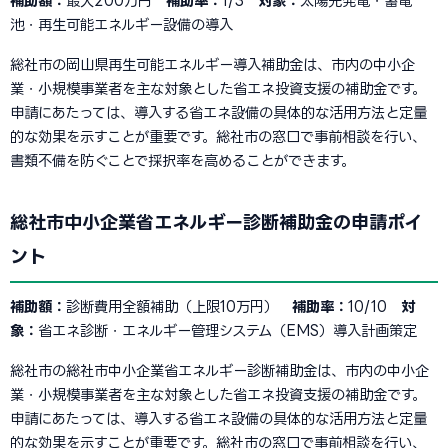
補助額：
最大200万円
補助率：
1/3
対象：
太陽光発電・蓄電
池・再生可能エネルギー設備の導入
総社市の岡山県再生可能エネルギー導入補助金は、市内の中小企
業・小規模事業者を主な対象とした省エネ投資支援の補助金です。
申請にあたっては、導入する省エネ設備の具体的な活用方法と定量
的な効果を示すことが重要です。総社市の窓口で事前相談を行い、
書類不備を防ぐことで採択率を高めることができます。
総社市中小企業省エネルギー診断補助金の申請ポイ
ント
補助額：
診断費用全額補助（上限10万円）
補助率：
10/10
対
象：
省エネ診断・エネルギー管理システム（EMS）導入計画策定
総社市の総社市中小企業省エネルギー診断補助金は、市内の中小企
業・小規模事業者を主な対象とした省エネ投資支援の補助金です。
申請にあたっては、導入する省エネ設備の具体的な活用方法と定量
的な効果を示すことが重要です。総社市の窓口で事前相談を行い、