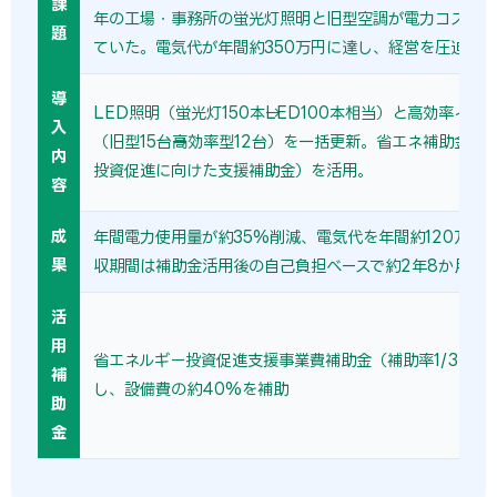
課
年の工場・事務所の蛍光灯照明と旧型空調が電力コストの
題
ていた。電気代が年間約350万円に達し、経営を圧迫して
導
LED照明（蛍光灯150本→LED100本相当）と高効率イン
入
（旧型15台→高効率型12台）を一括更新。省エネ補助金（
内
投資促進に向けた支援補助金）を活用。
容
成
年間電力使用量が約35%削減、電気代を年間約120万円
果
収期間は補助金活用後の自己負担ベースで約2年8か月。
活
用
省エネルギー投資促進支援事業費補助金（補助率1/3〜1/
補
し、設備費の約40%を補助
助
金