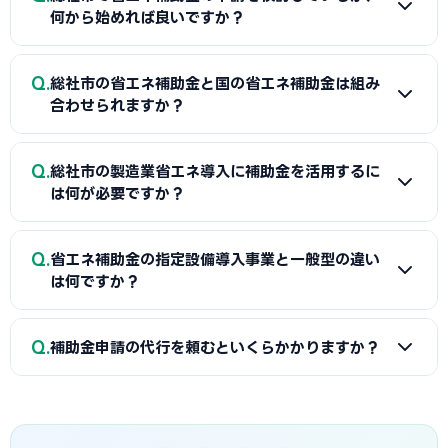
何から始めれば良いですか？
A
まずは省エネ診断（無料または費用補助あり）を受けて
Q
総社市の省エネ補助金と国の省エネ補助金は組み
エネルギー使用状況を把握することが第一歩です。次に総社
合わせられますか？
商工会議所または設備メーカー・販売店に省エネ補助金の活
用について相談し、GビズIDプライムの取得（2〜3週間必
A
経費項目が重複しなければ総社市（または都道府県）の省
Q
要）を並行して進めましょう。公募スケジュールに合わせた準
総社市の製造業省エネ導入に補助金を活用するに
エネ補助金と国のSII補助金の併用が可能です。例えば太陽光
は何が必要ですか？
備が採択への近道です。
発電システムをSII補助金で、蓄電池を自治体補助金で申請す
る組み合わせが一般的です。総社商工会議所で最適な経費配
A
省エネ補助金（SII類型）の申請に必要な基本書類は、G
Q
分の事前確認をお勧めします。
省エネ補助金の指定設備導入事業と一般型の違い
ビズIDプライム・省エネ計算書（現状比較）・設備メーカー
は何ですか？
見積書・事業計画書の4点です。省エネ計算書の作成には設備
メーカーまたは省エネ診断機関の協力が必要です。総社商工
A
指定設備導入事業は事前登録された省エネ設備から選ぶ
Q
会議所で対象設備・申請書類の確認と診断機関の紹介を受け
補助金申請の代行を頼むといくらかかりますか？
簡易申請方式で、補助率1/2・上限1,500万円です。一般型は
ることが最初のステップです。
オーダーメイドの設備投資に対応し、補助率1/2・上限1億円
A
一般的に着手金5〜15万円＋成功報酬5〜15%が相場で
です。指定設備導入事業は審査が簡易で採択率が高く、一般
す。当サイトでは総社市に対応した専門家を無料でご紹介して
型は大規模投資に向いています。