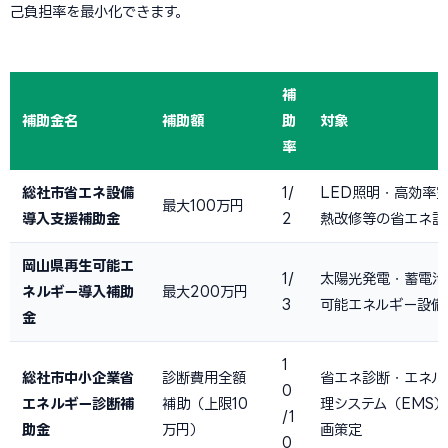
己負担率を最小化できます。
補
補助金名
補助額
助
対象
率
総社市省エネ設備
1/
LED照明・高効率
最大100万円
導入支援補助金
2
熱改修等の省エネ設
岡山県再生可能エ
1/
太陽光発電・蓄電池
ネルギー導入補助
最大200万円
3
可能エネルギー設備
金
1
総社市中小企業省
診断費用全額
省エネ診断・エネル
0
エネルギー診断補
補助（上限10
理システム（EMS
/1
助金
万円）
画策定
0