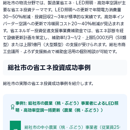
総社市の物流分野では、製造業省エネ・LED照明・高効率空調が主
要な省エネ投資テーマです。LED照明への更新で年間電力消費量
30〜50%削減・投資回収2〜3年が標準的な実績です。高効率イン
バーター空調への更新で冷暖房コスト20〜40%削減が見込まれま
す。省エネルギー投資促進支援事業費補助金では、省エネ診断を経
て設備更新計画を策定し、補助率1/3〜1/2・上限5,000万円（SII類
型）または上限1億円（大型類型）の支援が受けられます。総社市商
工会議所・よろず支援拠点で補助金活用の個別相談が可能です。
総社市の省エネ投資成功事例
総社市の実際の省エネ投資成功事例を紹介します。
事例1: 総社市の農業（桃・ぶどう）事業者によるLED照
明・高効率空調一括更新（農業（桃・ぶどう））
総社市の中小農業（桃・ぶどう）事業者（従業員25名）で