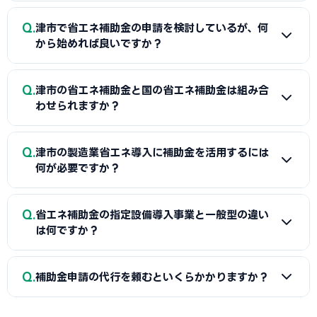
Q
津市で省エネ補助金の申請を検討しているが、何
から始めれば良いですか？
A
まずは省エネ診断（無料または費用補助あり）を受けて
Q
津市の省エネ補助金と国の省エネ補助金は組み合
エネルギー使用状況を把握することが第一歩です。次に津商
わせられますか？
工会議所または設備メーカー・販売店に省エネ補助金の活用
について相談し、GビズIDプライムの取得（2〜3週間必要）
A
経費項目が重複しなければ津市（または都道府県）の省エ
Q
を並行して進めましょう。公募スケジュールに合わせた準備が
津市の製造業省エネ導入に補助金を活用するには
ネ補助金と国のSII補助金の併用が可能です。例えば太陽光発
何が必要ですか？
採択への近道です。
電システムをSII補助金で、蓄電池を自治体補助金で申請する
組み合わせが一般的です。津商工会議所で最適な経費配分の
A
省エネ補助金（SII類型）の申請に必要な基本書類は、G
Q
事前確認をお勧めします。
省エネ補助金の指定設備導入事業と一般型の違い
ビズIDプライム・省エネ計算書（現状比較）・設備メーカー
は何ですか？
見積書・事業計画書の4点です。省エネ計算書の作成には設備
メーカーまたは省エネ診断機関の協力が必要です。津商工会
A
指定設備導入事業は事前登録された省エネ設備から選ぶ
Q
議所で対象設備・申請書類の確認と診断機関の紹介を受ける
補助金申請の代行を頼むといくらかかりますか？
簡易申請方式で、補助率1/2・上限1,500万円です。一般型は
ことが最初のステップです。
オーダーメイドの設備投資に対応し、補助率1/2・上限1億円
A
一般的に着手金5〜15万円＋成功報酬5〜15%が相場で