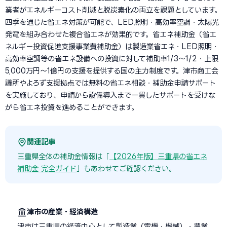
業者がエネルギーコスト削減と脱炭素化の両立を課題としています。
四季を通じた省エネ対策が可能で、LED照明・高効率空調・太陽光
発電を組み合わせた複合省エネが効果的です。省エネ補助金（省エ
ネルギー投資促進支援事業費補助金）は製造業省エネ・LED照明・
高効率空調等の省エネ設備への投資に対して補助率1/3〜1/2・上限
5,000万円〜1億円の支援を提供する国の主力制度です。津市商工会
議所やよろず支援拠点では無料の省エネ相談・補助金申請サポート
を実施しており、申請から設備導入まで一貫したサポートを受けな
がら省エネ投資を進めることができます。
関連記事
三重県全体の補助金情報は「
【2026年版】三重県の省エネ
補助金 完全ガイド
」もあわせてご確認ください。
津市の産業・経済構造
津市は三重県の経済中心として製造業（電機・機械）・農業