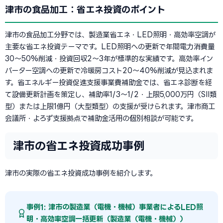
津市の食品加工：省エネ投資のポイント
津市の食品加工分野では、製造業省エネ・LED照明・高効率空調が
主要な省エネ投資テーマです。LED照明への更新で年間電力消費量
30〜50%削減・投資回収2〜3年が標準的な実績です。高効率イン
バーター空調への更新で冷暖房コスト20〜40%削減が見込まれま
す。省エネルギー投資促進支援事業費補助金では、省エネ診断を経
て設備更新計画を策定し、補助率1/3〜1/2・上限5,000万円（SII類
型）または上限1億円（大型類型）の支援が受けられます。津市商工
会議所・よろず支援拠点で補助金活用の個別相談が可能です。
津市の省エネ投資成功事例
津市の実際の省エネ投資成功事例を紹介します。
事例1: 津市の製造業（電機・機械）事業者によるLED照
明・高効率空調一括更新（製造業（電機・機械））