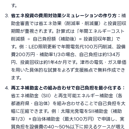
す。
省エネ投資の費用対効果シミュレーションの作り方：
補
助金審査では省エネ効果（削減率・削減量）と投資回収
期間が重視されます。計算式は「年間エネルギーコスト
削減額 ÷ 自己負担額（補助後）= 投資回収年数」で
す。例：LED照明更新で年間電気代100万円削減、設備
費200万円・補助率1/3の場合、自己負担は約134万
円、投資回収は約1年4か月です。津市の電気・ガス単価
を用いた具体的な試算をよろず支援拠点で無料作成でき
ます。
再エネ補助金との組み合わせで自己負担を最小化する：
省エネ補助金（SII）と再生可能エネルギー補助金（各
都道府県・自治体）を組み合わせることで自己負担を大
幅に圧縮できます。例：太陽光発電をSII補助金（補助
率1/3）＋自治体補助金（最大100万円）で申請し、実
質負担を設備費の40〜50%以下に抑えるケースが増え