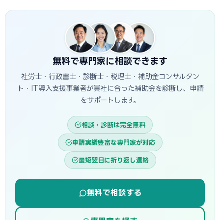
です。指定設備導入事業は審査が簡易で採択率が高く、一般
す。当サイトでは津市に対応した専門家を無料でご紹介してい
型は大規模投資に向いています。
ます。
無料で専門家に相談できます
社労士・行政書士・診断士・税理士・補助金コンサルタン
ト・IT導入支援事業者が貴社に合った補助金を診断し、申請
をサポートします。
相談・診断は完全無料
申請実績豊富な専門家が対応
最短翌日に折り返し連絡
無料で相談する