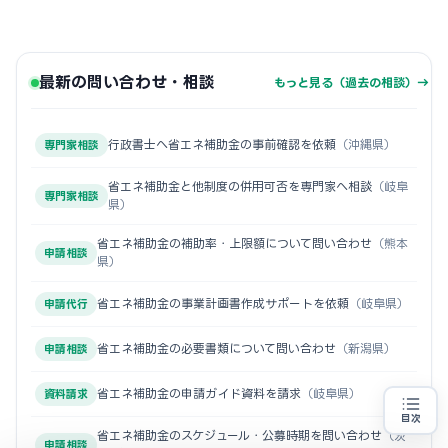
最新の問い合わせ・相談
もっと見る（過去の相談）→
行政書士へ省エネ補助金の事前確認を依頼
（沖縄県）
専門家相談
省エネ補助金と他制度の併用可否を専門家へ相談
（岐阜
専門家相談
県）
省エネ補助金の補助率・上限額について問い合わせ
（熊本
申請相談
県）
省エネ補助金の事業計画書作成サポートを依頼
（岐阜県）
申請代行
省エネ補助金の必要書類について問い合わせ
（新潟県）
申請相談
省エネ補助金の申請ガイド資料を請求
（岐阜県）
資料請求
目次
省エネ設備の導入をお考えの方
地域・業種から選べる
省エネ補助金のスケジュール・公募時期を問い合わせ
（茨
専門家に無料相談する
お近くの専門家を探す
申請相談