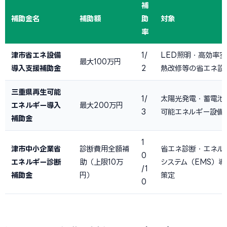
補
補助金名
補助額
助
対象
率
津市省エネ設備
1/
LED照明・高効率
最大100万円
導入支援補助金
2
熱改修等の省エネ設
三重県再生可能
1/
太陽光発電・蓄電池
エネルギー導入
最大200万円
3
可能エネルギー設備
補助金
1
津市中小企業省
診断費用全額補
省エネ診断・エネル
0
エネルギー診断
助（上限10万
システム（EMS）導
/1
補助金
円）
策定
0