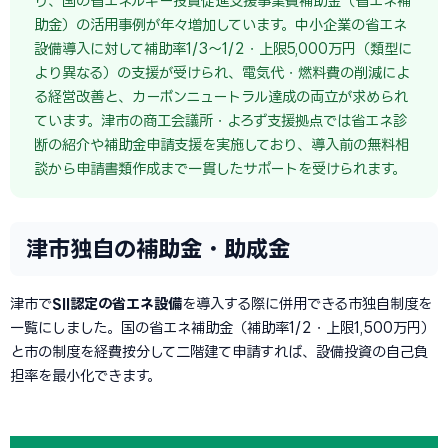
り、国の省エネルギー投資促進支援事業費補助金（省エネ補
助金）の活用事例が年々増加しています。中小企業の省エネ
設備導入に対して補助率1/3〜1/2・上限5,000万円（類型に
より異なる）の支援が受けられ、電気代・燃料費の削減によ
る経営改善と、カーボンニュートラル達成の両立が求められ
ています。津市の商工会議所・よろず支援拠点では省エネ診
断の紹介や補助金申請支援を実施しており、導入前の無料相
談から申請書類作成まで一貫したサポートを受けられます。
津市独自の補助金・助成金
津市で
SII認定の省エネ設備
を導入する際に併用できる市独自制度を
一覧にしました。国の省エネ補助金（補助率1/2・上限1,500万円）
と市の制度を経費按分して二階建て申請すれば、設備投資の自己負
担率を最小化できます。