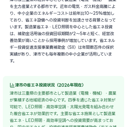
を主力産業とする都市です。近年の電気・ガス料金高騰によ
り、中小企業のエネルギーコストは前年比10〜25%増加し
ており、省エネ設備への投資判断を加速させる背景となって
います。製造業省エネ・LED照明を中心とした省エネ投資
は、補助金活用後の投資回収期間が2〜5年と短く、経営改
善効果が高いことから採用事例が増加しています。省エネル
ギー投資促進支援事業費補助金（SII）は年間数百件の採択
実績があり、津市でも毎年複数の中小企業が活用していま
す。
津市の省エネ投資状況（2026年現在）
津市は三重県の主要都市として製造業（電機・機械）・農業
が集積する地域経済の中心です。四季を通じた省エネ対策が
可能で、LED照明・高効率空調・太陽光発電を組み合わせ
た複合省エネが効果的です。主要な省エネ施策として製造業
省エネ・LED照明・高効率空調への投資需要が高まってお