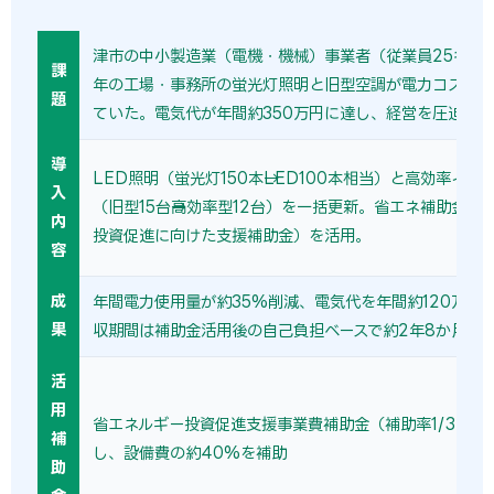
津市の中小製造業（電機・機械）事業者（従業員25名）で
課
年の工場・事務所の蛍光灯照明と旧型空調が電力コストの
題
ていた。電気代が年間約350万円に達し、経営を圧迫して
導
LED照明（蛍光灯150本→LED100本相当）と高効率イン
入
（旧型15台→高効率型12台）を一括更新。省エネ補助金（
内
投資促進に向けた支援補助金）を活用。
容
成
年間電力使用量が約35%削減、電気代を年間約120万円
果
収期間は補助金活用後の自己負担ベースで約2年8か月。
活
用
省エネルギー投資促進支援事業費補助金（補助率1/3〜1/
補
し、設備費の約40%を補助
助