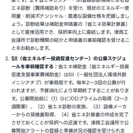
要です。まず省エネセンター・SII登録診断機関による省
エネ診断（費用補助あり）を受け、現状のエネルギー使
用量・削減ポテンシャル・最適な設備仕様を把握しまし
ょう。診断結果は補助金申請書の「省エネ効果計算書」
として直接活用でき、採択率向上に直結します。津商工
会議所で診断機関の紹介と申請書の事前確認を受けるこ
とをお勧めします。
SII（省エネルギー投資促進センター）の公募スケジュ
ールを事前確認する：
省エネ補助金（省エネルギー投資
促進支援事業費補助金）はSII（一般社団法人環境共創
イニシアチブ）が事務局です。毎年2〜3回の公募が行
われますが、予算消化により早期終了することがありま
す。公募開始前に（1）GビズIDプライムの取得（2〜3
週間要）、（2）省エネ診断の実施、（3）設備メーカ
ーからの見積書取得、（4）省エネ計算書の作成を完了
させておくことが採択への近道です。津商工会議所で公
募開始アラートの登録と準備状況の確認を受けられま