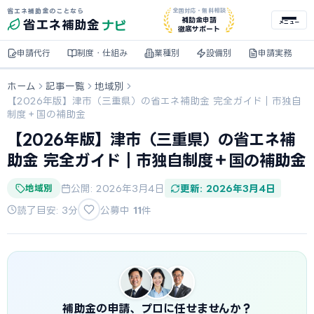
省エネ補助金のことなら
全国対応・無料相談
ナビ
補助金申請
省エネ
補助金
メニュー
徹底サポート
申請代行
制度・仕組み
業種別
設備別
申請実務
ホーム
記事一覧
地域別
【2026年版】津市（三重県）の省エネ補助金 完全ガイド｜市独自
制度＋国の補助金
【2026年版】津市（三重県）の省エネ補
助金 完全ガイド｜市独自制度＋国の補助金
地域別
公開: 2026年3月4日
更新: 2026年3月4日
読了目安: 3分
公募中
11
件
補助金の申請、プロに任せませんか？