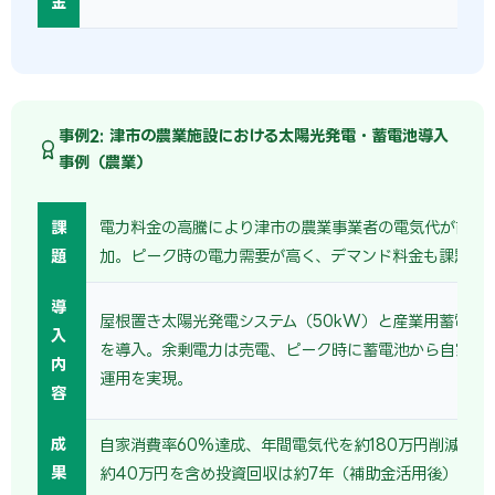
金
事例2: 津市の農業施設における太陽光発電・蓄電池導入
事例（農業）
課
電力料金の高騰により津市の農業事業者の電気代が前年比
題
加。ピーク時の電力需要が高く、デマンド料金も課題だ
導
屋根置き太陽光発電システム（50kW）と産業用蓄電池（
入
を導入。余剰電力は売電、ピーク時に蓄電池から自家消
内
運用を実現。
容
成
自家消費率60%達成、年間電気代を約180万円削減。売
果
約40万円を含め投資回収は約7年（補助金活用後）。