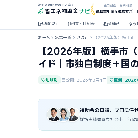
省エネ補助金のことなら
全国対応・無料相談
ナビ
省エネ
補助金
補助金申請を徹底サポー
申請代行
制度・仕組み
業種別
設
ホーム
記事一覧
地域別
【2026年版】横手
【2026年版】横手市
イド｜市独自制度＋国
地域別
公開: 2026年3月4日
更新: 202
補助金の申請、プロに任
採択実績豊富な社労士・行政