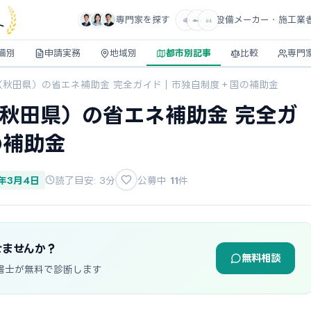
専門家を探す
設備メーカー・施工業
ト
備別
申請実務
地域別
都市別記事
比較
専門
市（秋田県）の省エネ補助金 完全ガイド｜市独自制度＋国の補助金
（秋田県）の省エネ補助金 完全ガ
の補助金
6年3月4日
読了目安: 3分
公募中
11
件
せませんか？
無料相談
書士が無料で診断します