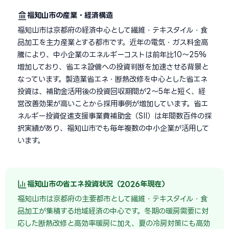
福知山市の産業・経済構造
福知山市は京都府の経済中心として繊維・テキスタイル・食
品加工を主力産業とする都市です。近年の電気・ガス料金高
騰により、中小企業のエネルギーコストは前年比10〜25%
増加しており、省エネ設備への投資判断を加速させる背景と
なっています。製造業省エネ・断熱改修を中心とした省エネ
投資は、補助金活用後の投資回収期間が2〜5年と短く、経
営改善効果が高いことから採用事例が増加しています。省エ
ネルギー投資促進支援事業費補助金（SII）は年間数百件の採
択実績があり、福知山市でも毎年複数の中小企業が活用して
います。
福知山市の省エネ投資状況（2026年現在）
福知山市は京都府の主要都市として繊維・テキスタイル・食
品加工が集積する地域経済の中心です。冬期の暖房需要に対
応した断熱改修と高効率暖房に加え、夏の冷房対策にも高効