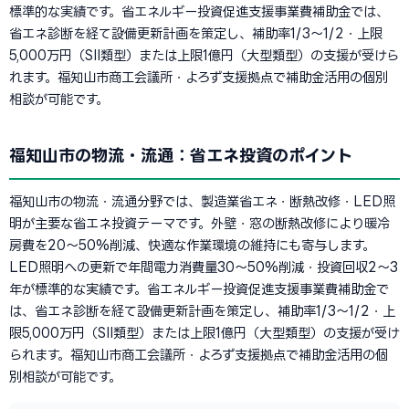
標準的な実績です。省エネルギー投資促進支援事業費補助金では、
省エネ診断を経て設備更新計画を策定し、補助率1/3〜1/2・上限
5,000万円（SII類型）または上限1億円（大型類型）の支援が受けら
れます。福知山市商工会議所・よろず支援拠点で補助金活用の個別
相談が可能です。
福知山市の物流・流通：省エネ投資のポイント
福知山市の物流・流通分野では、製造業省エネ・断熱改修・LED照
明が主要な省エネ投資テーマです。外壁・窓の断熱改修により暖冷
房費を20〜50%削減、快適な作業環境の維持にも寄与します。
LED照明への更新で年間電力消費量30〜50%削減・投資回収2〜3
年が標準的な実績です。省エネルギー投資促進支援事業費補助金で
は、省エネ診断を経て設備更新計画を策定し、補助率1/3〜1/2・上
限5,000万円（SII類型）または上限1億円（大型類型）の支援が受け
られます。福知山市商工会議所・よろず支援拠点で補助金活用の個
別相談が可能です。