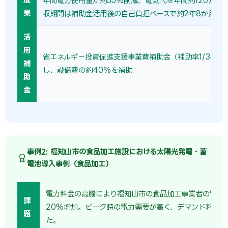
年間電力使用量が約35%削減、電気代を年間約120万円
果
収期間は補助金活用後の自己負担ベースで約2年8か月。
活
用
省エネルギー投資促進支援事業費補助金（補助率1/3〜1/
補
し、設備費の約40%を補助
助
金
事例2: 福知山市の食品加工施設における太陽光発電・蓄
電池導入事例（食品加工）
電力料金の高騰により福知山市の食品加工事業者の電気
課
20%増加。ピーク時の電力需要が高く、デマンド料金も
題
た。