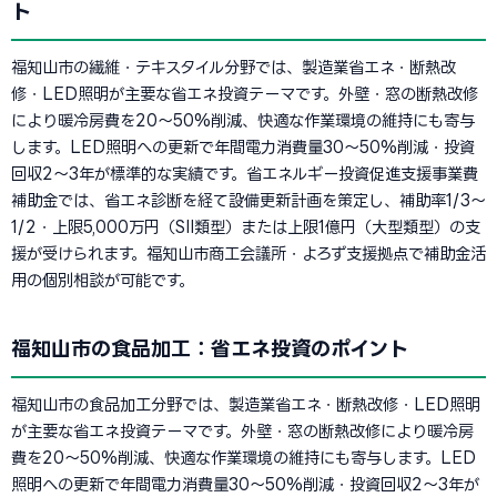
ト
福知山市の繊維・テキスタイル分野では、製造業省エネ・断熱改
修・LED照明が主要な省エネ投資テーマです。外壁・窓の断熱改修
により暖冷房費を20〜50%削減、快適な作業環境の維持にも寄与
します。LED照明への更新で年間電力消費量30〜50%削減・投資
回収2〜3年が標準的な実績です。省エネルギー投資促進支援事業費
補助金では、省エネ診断を経て設備更新計画を策定し、補助率1/3〜
1/2・上限5,000万円（SII類型）または上限1億円（大型類型）の支
援が受けられます。福知山市商工会議所・よろず支援拠点で補助金活
用の個別相談が可能です。
福知山市の食品加工：省エネ投資のポイント
福知山市の食品加工分野では、製造業省エネ・断熱改修・LED照明
が主要な省エネ投資テーマです。外壁・窓の断熱改修により暖冷房
費を20〜50%削減、快適な作業環境の維持にも寄与します。LED
照明への更新で年間電力消費量30〜50%削減・投資回収2〜3年が