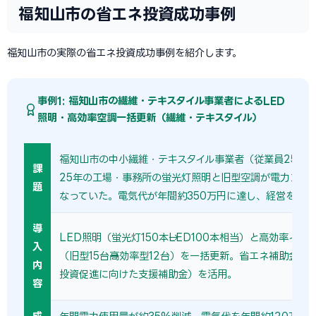
福知山市の省エネ投資成功事例
福知山市の実際の省エネ投資成功事例を紹介します。
事例1: 福知山市の繊維・テキスタイル事業者によるLED
照明・高効率空調一括更新（繊維・テキスタイル）
福知山市の中小繊維・テキスタイル事業者（従業員25名
課
25年の工場・事務所の蛍光灯照明と旧型空調が電力コス
題
なっていた。電気代が年間約350万円に達し、経営を圧迫
導
LED照明（蛍光灯150本→LED100本相当）と高効率イン
入
（旧型15台→高効率型12台）を一括更新。省エネ補助金（
内
投資促進に向けた支援補助金）を活用。
容
成