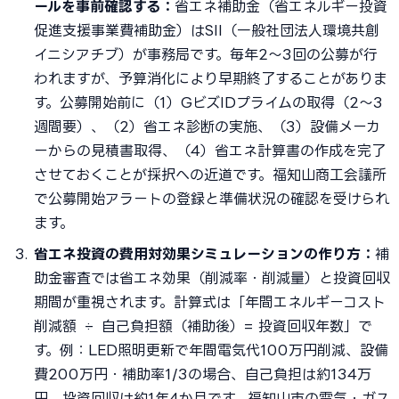
ールを事前確認する：
省エネ補助金（省エネルギー投資
促進支援事業費補助金）はSII（一般社団法人環境共創
イニシアチブ）が事務局です。毎年2〜3回の公募が行
われますが、予算消化により早期終了することがありま
す。公募開始前に（1）GビズIDプライムの取得（2〜3
週間要）、（2）省エネ診断の実施、（3）設備メーカ
ーからの見積書取得、（4）省エネ計算書の作成を完了
させておくことが採択への近道です。福知山商工会議所
で公募開始アラートの登録と準備状況の確認を受けられ
ます。
省エネ投資の費用対効果シミュレーションの作り方：
補
助金審査では省エネ効果（削減率・削減量）と投資回収
期間が重視されます。計算式は「年間エネルギーコスト
削減額 ÷ 自己負担額（補助後）= 投資回収年数」で
す。例：LED照明更新で年間電気代100万円削減、設備
費200万円・補助率1/3の場合、自己負担は約134万
円、投資回収は約1年4か月です。福知山市の電気・ガス