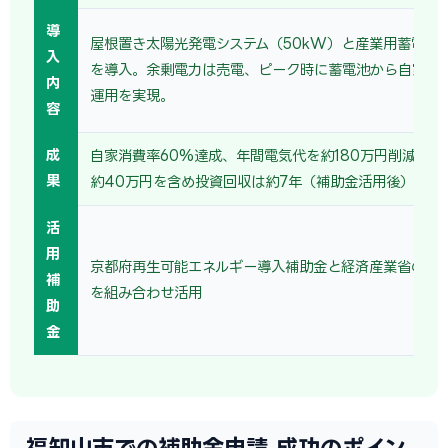
導
屋根置き太陽光発電システム（50kW）と産業用蓄電池（
入
を導入。余剰電力は売電、ピーク時に蓄電池から自家消
内
運用を実現。
容
成
自家消費率60%達成、年間電気代を約180万円削減。売
果
約40万円を含め投資回収は約7年（補助金活用後）。
活
用
京都府再生可能エネルギー導入補助金と経済産業省の省
補
を組み合わせ活用
助
金
福知山市での補助金申請 成功のポイン