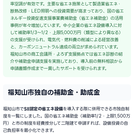
率空調が有効です。主要な省エネ施策として製造業省エネ・
断熱改修・LED照明への投資需要が高まっており、国の省エ
ネルギー投資促進支援事業費補助金（省エネ補助金）の活用
事例が年々増加しています。中小企業の省エネ設備導入に対
して補助率1/3〜1/2・上限5,000万円（類型により異なる）
の支援が受けられ、電気代・燃料費の削減による経営改善
と、カーボンニュートラル達成の両立が求められています。
福知山市の商工会議所・よろず支援拠点では省エネ診断の紹
介や補助金申請支援を実施しており、導入前の無料相談から
申請書類作成まで一貫したサポートを受けられます。
福知山市独自の補助金・助成金
福知山市で
SII認定の省エネ設備
を導入する際に併用できる市独自制
度を一覧にしました。国の省エネ補助金（補助率1/2・上限1,500万
円）と市の制度を経費按分して二階建て申請すれば、設備投資の自
己負担率を最小化できます。