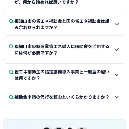
が、何から始めれば良いですか？
A
まずは省エネ診断（無料または費用補助あり）を受けて
Q
福知山市の省エネ補助金と国の省エネ補助金は組
エネルギー使用状況を把握することが第一歩です。次に福知
み合わせられますか？
山商工会議所または設備メーカー・販売店に省エネ補助金の
活用について相談し、GビズIDプライムの取得（2〜3週間必
A
経費項目が重複しなければ福知山市（または都道府県）の
Q
要）を並行して進めましょう。公募スケジュールに合わせた準
福知山市の製造業省エネ導入に補助金を活用する
省エネ補助金と国のSII補助金の併用が可能です。例えば太陽
には何が必要ですか？
備が採択への近道です。
光発電システムをSII補助金で、蓄電池を自治体補助金で申請
する組み合わせが一般的です。福知山商工会議所で最適な経
A
省エネ補助金（SII類型）の申請に必要な基本書類は、G
Q
費配分の事前確認をお勧めします。
省エネ補助金の指定設備導入事業と一般型の違い
ビズIDプライム・省エネ計算書（現状比較）・設備メーカー
は何ですか？
見積書・事業計画書の4点です。省エネ計算書の作成には設備
メーカーまたは省エネ診断機関の協力が必要です。福知山商
A
指定設備導入事業は事前登録された省エネ設備から選ぶ
Q
工会議所で対象設備・申請書類の確認と診断機関の紹介を受
補助金申請の代行を頼むといくらかかりますか？
簡易申請方式で、補助率1/2・上限1,500万円です。一般型は
けることが最初のステップです。
オーダーメイドの設備投資に対応し、補助率1/2・上限1億円
A
一般的に着手金5〜15万円＋成功報酬5〜15%が相場で
です。指定設備導入事業は審査が簡易で採択率が高く、一般
す。当サイトでは福知山市に対応した専門家を無料でご紹介
型は大規模投資に向いています。
しています。