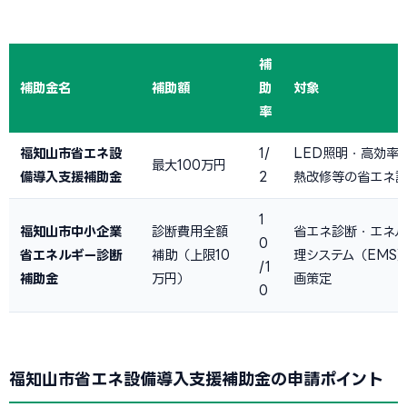
補
補助金名
補助額
助
対象
率
福知山市省エネ設
1/
LED照明・高効率
最大100万円
備導入支援補助金
2
熱改修等の省エネ
1
福知山市中小企業
診断費用全額
省エネ診断・エネ
0
省エネルギー診断
補助（上限10
理システム（EMS
/1
補助金
万円）
画策定
0
福知山市省エネ設備導入支援補助金の申請ポイント