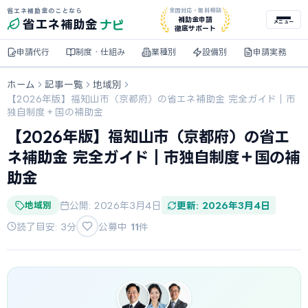
省エネ補助金のことなら
全国対応・無料相談
ナビ
補助金申請
省エネ
補助金
メニュー
徹底サポート
申請代行
制度・仕組み
業種別
設備別
申請実務
ホーム
記事一覧
地域別
【2026年版】福知山市（京都府）の省エネ補助金 完全ガイド｜市
独自制度＋国の補助金
【2026年版】福知山市（京都府）の省エ
ネ補助金 完全ガイド｜市独自制度＋国の補
助金
地域別
公開: 2026年3月4日
更新: 2026年3月4日
読了目安: 3分
公募中
11
件