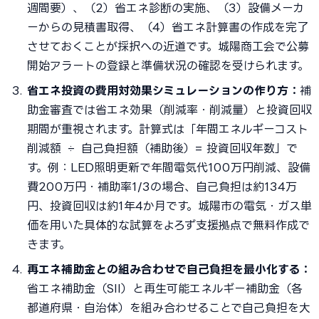
週間要）、（2）省エネ診断の実施、（3）設備メーカ
ーからの見積書取得、（4）省エネ計算書の作成を完了
させておくことが採択への近道です。城陽商工会で公募
開始アラートの登録と準備状況の確認を受けられます。
省エネ投資の費用対効果シミュレーションの作り方：
補
助金審査では省エネ効果（削減率・削減量）と投資回収
期間が重視されます。計算式は「年間エネルギーコスト
削減額 ÷ 自己負担額（補助後）= 投資回収年数」で
す。例：LED照明更新で年間電気代100万円削減、設備
費200万円・補助率1/3の場合、自己負担は約134万
円、投資回収は約1年4か月です。城陽市の電気・ガス単
価を用いた具体的な試算をよろず支援拠点で無料作成で
きます。
再エネ補助金との組み合わせで自己負担を最小化する：
省エネ補助金（SII）と再生可能エネルギー補助金（各
都道府県・自治体）を組み合わせることで自己負担を大