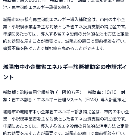
補助額：
最大200万円
補助率：
1/3
対象：
太陽光発電・蓄電
池・再生可能エネルギー設備の導入
城陽市の京都府再生可能エネルギー導入補助金は、市内の中小企
業・小規模事業者を主な対象とした省エネ投資支援の補助金です。
申請にあたっては、導入する省エネ設備の具体的な活用方法と定量
的な効果を示すことが重要です。城陽市の窓口で事前相談を行い、
書類不備を防ぐことで採択率を高めることができます。
城陽市中小企業省エネルギー診断補助金の申請ポイ
ント
補助額：
診断費用全額補助（上限10万円）
補助率：
10/10
対
象：
省エネ診断・エネルギー管理システム（EMS）導入計画策定
城陽市の城陽市中小企業省エネルギー診断補助金は、市内の中小企
業・小規模事業者を主な対象とした省エネ投資支援の補助金です。
申請にあたっては、導入する省エネ設備の具体的な活用方法と定量
的な効果を示すことが重要です。城陽市の窓口で事前相談を行い、