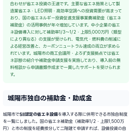
合わせが省エネ投資の王道です。主要な省エネ施策として製
造業省エネ・LED照明・高効率空調への投資需要が高まって
おり、国の省エネルギー投資促進支援事業費補助金（省エネ
補助金）の活用事例が年々増加しています。中小企業の省エ
ネ設備導入に対して補助率1/3〜1/2・上限5,000万円（類型
により異なる）の支援が受けられ、電気代・燃料費の削減に
よる経営改善と、カーボンニュートラル達成の両立が求めら
れています。城陽市の商工会議所・よろず支援拠点では省エ
ネ診断の紹介や補助金申請支援を実施しており、導入前の無
料相談から申請書類作成まで一貫したサポートを受けられま
す。
城陽市独自の補助金・助成金
城陽市で
SII認定の省エネ設備
を導入する際に併用できる市独自制度
を一覧にしました。国の省エネ補助金（補助率1/2・上限1,500万
円）と市の制度を経費按分して二階建て申請すれば、設備投資の自