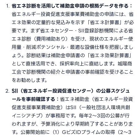
省エネ診断を活用して補助金申請の根拠データを作る：
省エネルギー投資促進支援事業費補助金の申請には、省
エネ効果の定量的な見込みを示す「省エネ計算書」が必
要です。まず省エネセンター・SII登録診断機関による省
エネ診断（費用補助あり）を受け、現状のエネルギー使
用量・削減ポテンシャル・最適な設備仕様を把握しまし
ょう。診断結果は補助金申請書の「省エネ効果計算書」
として直接活用でき、採択率向上に直結します。城陽商
工会で診断機関の紹介と申請書の事前確認を受けること
をお勧めします。
SII（省エネルギー投資促進センター）の公募スケジュ
ールを事前確認する：
省エネ補助金（省エネルギー投資
促進支援事業費補助金）はSII（一般社団法人環境共創
イニシアチブ）が事務局です。毎年2〜3回の公募が行
われますが、予算消化により早期終了することがありま
す。公募開始前に（1）GビズIDプライムの取得（2〜3