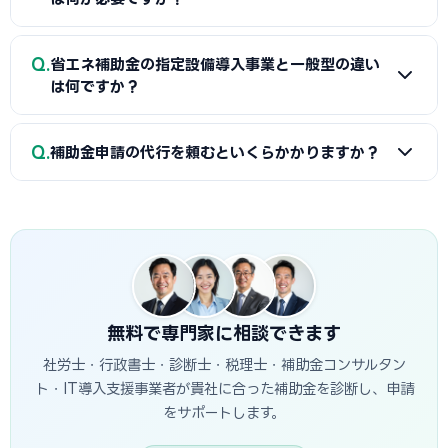
発電システムをSII補助金で、蓄電池を自治体補助金で申請す
る組み合わせが一般的です。城陽商工会で最適な経費配分の
A
省エネ補助金（SII類型）の申請に必要な基本書類は、G
Q
事前確認をお勧めします。
省エネ補助金の指定設備導入事業と一般型の違い
ビズIDプライム・省エネ計算書（現状比較）・設備メーカー
は何ですか？
見積書・事業計画書の4点です。省エネ計算書の作成には設備
メーカーまたは省エネ診断機関の協力が必要です。城陽商工
A
指定設備導入事業は事前登録された省エネ設備から選ぶ
Q
会で対象設備・申請書類の確認と診断機関の紹介を受けるこ
補助金申請の代行を頼むといくらかかりますか？
簡易申請方式で、補助率1/2・上限1,500万円です。一般型は
とが最初のステップです。
オーダーメイドの設備投資に対応し、補助率1/2・上限1億円
A
一般的に着手金5〜15万円＋成功報酬5〜15%が相場で
です。指定設備導入事業は審査が簡易で採択率が高く、一般
す。当サイトでは城陽市に対応した専門家を無料でご紹介して
型は大規模投資に向いています。
います。
無料で専門家に相談できます
社労士・行政書士・診断士・税理士・補助金コンサルタン
ト・IT導入支援事業者が貴社に合った補助金を診断し、申請
をサポートします。