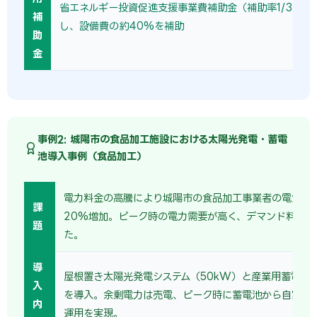
省エネルギー投資促進支援事業費補助金（補助率1/3〜1/
補
し、設備費の約40%を補助
助
金
事例2: 城陽市の食品加工施設における太陽光発電・蓄電
池導入事例（食品加工）
電力料金の高騰により城陽市の食品加工事業者の電気代
課
20%増加。ピーク時の電力需要が高く、デマンド料金も
題
た。
導
屋根置き太陽光発電システム（50kW）と産業用蓄電池（
入
を導入。余剰電力は売電、ピーク時に蓄電池から自家消
内
運用を実現。