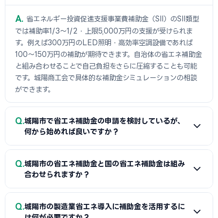
A
省エネルギー投資促進支援事業費補助金（SII）のSII類型
では補助率1/3〜1/2・上限5,000万円の支援が受けられま
す。例えば300万円のLED照明・高効率空調設備であれば
100〜150万円の補助が期待できます。自治体の省エネ補助金
と組み合わせることで自己負担をさらに圧縮することも可能
です。城陽商工会で具体的な補助金シミュレーションの相談
ができます。
Q
城陽市で省エネ補助金の申請を検討しているが、
何から始めれば良いですか？
A
まずは省エネ診断（無料または費用補助あり）を受けて
Q
城陽市の省エネ補助金と国の省エネ補助金は組み
エネルギー使用状況を把握することが第一歩です。次に城陽
合わせられますか？
商工会または設備メーカー・販売店に省エネ補助金の活用に
ついて相談し、GビズIDプライムの取得（2〜3週間必要）を
A
経費項目が重複しなければ城陽市（または都道府県）の省
Q
並行して進めましょう。公募スケジュールに合わせた準備が採
城陽市の製造業省エネ導入に補助金を活用するに
エネ補助金と国のSII補助金の併用が可能です。例えば太陽光
は何が必要ですか？
択への近道です。