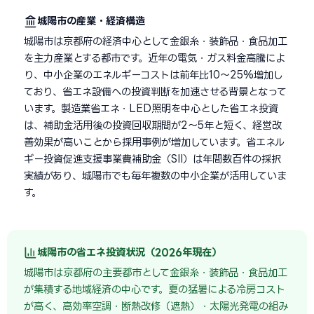
城陽市の産業・経済構造
城陽市は京都府の経済中心として金銀糸・装飾品・食品加工
を主力産業とする都市です。近年の電気・ガス料金高騰によ
り、中小企業のエネルギーコストは前年比10〜25%増加し
ており、省エネ設備への投資判断を加速させる背景となって
います。製造業省エネ・LED照明を中心とした省エネ投資
は、補助金活用後の投資回収期間が2〜5年と短く、経営改
善効果が高いことから採用事例が増加しています。省エネル
ギー投資促進支援事業費補助金（SII）は年間数百件の採択
実績があり、城陽市でも毎年複数の中小企業が活用していま
す。
城陽市の省エネ投資状況（2026年現在）
城陽市は京都府の主要都市として金銀糸・装飾品・食品加工
が集積する地域経済の中心です。夏の猛暑による冷房コスト
が高く、高効率空調・断熱改修（遮熱）・太陽光発電の組み