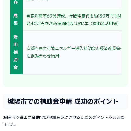
容
成
自家消費率60%達成、年間電気代を約180万円削減。売
果
約40万円を含め投資回収は約7年（補助金活用後）。
活
用
京都府再生可能エネルギー導入補助金と経済産業省の省
補
を組み合わせ活用
助
金
城陽市での補助金申請 成功のポイント
城陽市で省エネ補助金の申請を成功させるためのポイントをまとめ
ました。