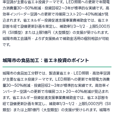
率空調が主要な省エネ投資テーマです。LED照明への更新で年間電
力消費量30〜50%削減・投資回収2〜3年が標準的な実績です。高
効率インバーター空調への更新で冷暖房コスト20〜40%削減が見
込まれます。省エネルギー投資促進支援事業費補助金では、省エネ
診断を経て設備更新計画を策定し、補助率1/3〜1/2・上限5,000万
円（SII類型）または上限1億円（大型類型）の支援が受けられます。
城陽市商工会議所・よろず支援拠点で補助金活用の個別相談が可能
です。
城陽市の食品加工：省エネ投資のポイント
城陽市の食品加工分野では、製造業省エネ・LED照明・高効率空調
が主要な省エネ投資テーマです。LED照明への更新で年間電力消費
量30〜50%削減・投資回収2〜3年が標準的な実績です。高効率イ
ンバーター空調への更新で冷暖房コスト20〜40%削減が見込まれ
ます。省エネルギー投資促進支援事業費補助金では、省エネ診断を
経て設備更新計画を策定し、補助率1/3〜1/2・上限5,000万円（SII
類型）または上限1億円（大型類型）の支援が受けられます。城陽市