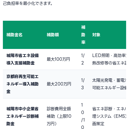
己負担率を最小化できます。
補
補助金名
補助額
助
対象
率
城陽市省エネ設備
1/
LED照明・高効率
最大100万円
導入支援補助金
2
熱改修等の省エネ設
京都府再生可能エ
1/
太陽光発電・蓄電池
ネルギー導入補助
最大200万円
3
可能エネルギー設備
金
1
城陽市中小企業省
診断費用全額
省エネ診断・エネル
0
エネルギー診断補
補助（上限10
理システム（EMS
/1
助金
万円）
画策定
0