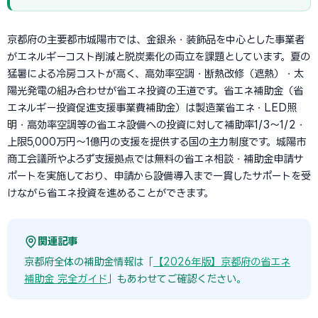
京都府の主要都市城陽市では、金銀糸・装飾品を中心とした事業者
がエネルギーコスト削減と脱炭素化の両立を課題としています。夏の
猛暑による冷房コストが高く、高効率空調・断熱改修（遮熱）・太
陽光発電の組み合わせが省エネ投資の王道です。省エネ補助金（省
エネルギー投資促進支援事業費補助金）は製造業省エネ・LED照
明・高効率空調等の省エネ設備への投資に対して補助率1/3〜1/2・
上限5,000万円〜1億円の支援を提供する国の主力制度です。城陽市
商工会議所やよろず支援拠点では無料の省エネ相談・補助金申請サ
ポートを実施しており、申請から設備導入まで一貫したサポートを受
けながら省エネ投資を進めることができます。
関連記事
京都府全体の補助金情報は「
【2026年版】京都府の省エネ
補助金 完全ガイド
」もあわせてご確認ください。