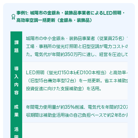
事例1: 城陽市の金銀糸・装飾品事業者によるLED照明・
高効率空調一括更新（金銀糸・装飾品）
城陽市の中小金銀糸・装飾品事業者（従業員25名）では、
課
工場・事務所の蛍光灯照明と旧型空調が電力コストの主因
題
た。電気代が年間約350万円に達し、経営を圧迫していた
導
LED照明（蛍光灯150本→LED100本相当）と高効率イン
入
（旧型15台→高効率型12台）を一括更新。省エネ補助金（
内
投資促進に向けた支援補助金）を活用。
容
成
年間電力使用量が約35%削減、電気代を年間約120万円
果
収期間は補助金活用後の自己負担ベースで約2年8か月。
活
用