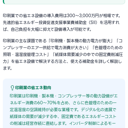
印刷業での省エネ設備の導入費用は300〜3,000万円が相場です。
先進的省エネルギー投資促進支援事業費補助金（SII）を活用すれ
ば、自己負担を大幅に抑えて設備導入が可能です。
印刷業の主な課題である「印刷機・製本機の動力電力が膨大」「コ
ンプレッサーのエアー供給で電力消費が大きい」「色管理のための
照明・温湿度管理コスト」「紙媒体需要減少の中での固定費削減圧
力」を省エネ設備で解決する方法と、使える補助金を詳しく解説し
ます。
印刷業の省エネ動向
印刷業は印刷機・製本機・コンプレッサー等の動力設備がエ
ネルギー消費の60〜70%を占め、さらに色管理のための一
定温湿度の空調維持が必要な業種です。デジタル化の進展で
紙媒体の需要が減少する中、固定費であるエネルギーコスト
の削減は経営存続に直結します。インバータ制御によるモー