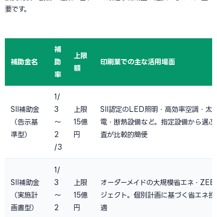
要です。
補
上限
補助金名
助
印刷業での主な活用場面
額
率
1/
SII補助金
3
上限
SII認定のLED照明・高効率空調・太
（告示基
〜
15億
電・断熱設備など。指定設備から選ぶ
準型）
2
円
査が比較的簡便
/3
1/
SII補助金
3
上限
オーダーメイドの大規模省エネ・ZEB
（実施計
〜
15億
ジェクト。個別計画に基づく省エネ投
画書型）
2
円
適