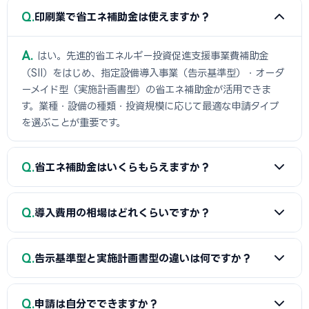
Q
印刷業で省エネ補助金は使えますか？
A
はい。先進的省エネルギー投資促進支援事業費補助金
（SII）をはじめ、指定設備導入事業（告示基準型）・オーダ
ーメイド型（実施計画書型）の省エネ補助金が活用できま
す。業種・設備の種類・投資規模に応じて最適な申請タイプ
を選ぶことが重要です。
Q
省エネ補助金はいくらもらえますか？
A
印刷業の場合、指定設備導入事業（告示基準型）・オー
Q
導入費用の相場はどれくらいですか？
ダーメイド型（実施計画書型）ともに上限15億円です。補助
率は1/3〜2/3で、省エネ効果や企業規模によって異なりま
A
印刷業の省エネ設備の導入費用は300〜3,000万円が一
す。
Q
告示基準型と実施計画書型の違いは何ですか？
般的です。まずは複数ベンダーに相見積もりを依頼してくださ
い。
A
指定設備導入事業（告示基準型）はSII認定の省エネ設備
Q
申請は自分でできますか？