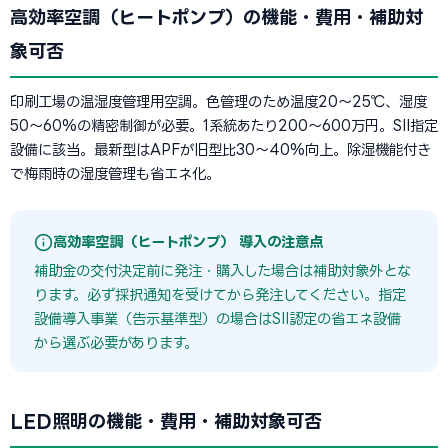
高効率空調（ヒートポンプ）の機能・費用・補助対
象可否
印刷工場の温湿度管理用空調。色管理のため温度20〜25℃、湿度
50〜60%の精密制御が必要。1系統あたり200〜600万円。SII指定
設備に該当。最新型はAPFが旧型比30〜40%向上。除湿機能付き
で梅雨時の湿度管理も省エネ化。
高効率空調（ヒートポンプ） 導入の注意点
補助金の交付決定前に発注・購入した場合は補助対象外とな
ります。必ず採択通知を受けてから発注してください。指定
設備導入事業（告示基準型）の場合はSII認定の省エネ設備
から選ぶ必要があります。
LED照明の機能・費用・補助対象可否