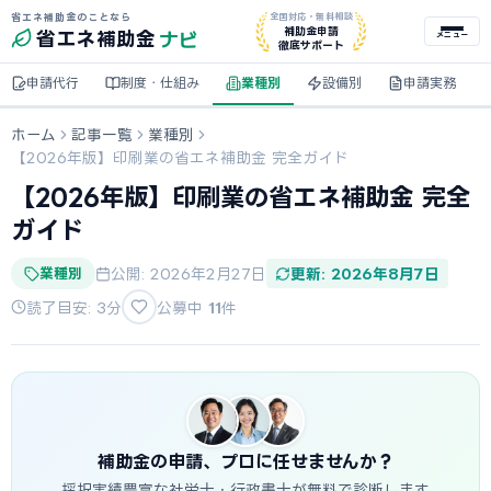
省エネ補助金のことなら
全国対応・無料相談
ナビ
補助金申請
省エネ
補助金
メニュー
徹底サポート
申請代行
制度・仕組み
業種別
設備別
申請実務
ホーム
記事一覧
業種別
【2026年版】印刷業の省エネ補助金 完全ガイド
【2026年版】印刷業の省エネ補助金 完全
ガイド
業種別
公開: 2026年2月27日
更新: 2026年8月7日
読了目安: 3分
公募中
11
件
補助金の申請、プロに任せませんか？
採択実績豊富な社労士・行政書士が無料で診断します