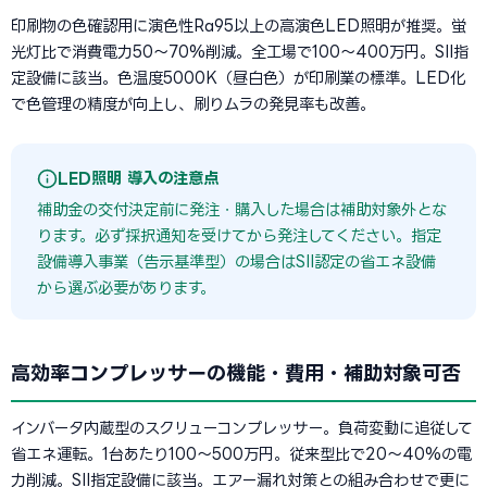
印刷物の色確認用に演色性Ra95以上の高演色LED照明が推奨。蛍
光灯比で消費電力50〜70%削減。全工場で100〜400万円。SII指
定設備に該当。色温度5000K（昼白色）が印刷業の標準。LED化
で色管理の精度が向上し、刷りムラの発見率も改善。
LED照明 導入の注意点
補助金の交付決定前に発注・購入した場合は補助対象外とな
ります。必ず採択通知を受けてから発注してください。指定
設備導入事業（告示基準型）の場合はSII認定の省エネ設備
から選ぶ必要があります。
高効率コンプレッサーの機能・費用・補助対象可否
インバータ内蔵型のスクリューコンプレッサー。負荷変動に追従して
省エネ運転。1台あたり100〜500万円。従来型比で20〜40%の電
力削減。SII指定設備に該当。エアー漏れ対策との組み合わせで更に