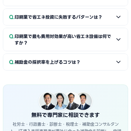
から選ぶ方式で、審査が比較的簡便です。オーダーメイド型
（実施計画書型）は個別の省エネ計画に基づく設備投資に対
A
自分でも申請可能ですが、採択率を上げるために中小企業
応し、大規模な省エネプロジェクトが可能ですが審査は厳格
Q
印刷業で省エネ投資に失敗するパターンは？
診断士や行政書士に依頼するケースが多いです。当サイトで専
です。
門家を無料で検索できます。
A
主な失敗パターンとして「採択前に設備を発注してしま
Q
印刷業で最も費用対効果が高い省エネ設備は何で
う」「告示基準型でSII未認定の設備を申請する」「事業計画
すか？
書の省エネ効果の数値目標が曖昧で採択されない」「gBizID
の取得が遅れて申請できない」などがあります。
A
印刷業では「インバータ制御」が投資回収が速い傾向にあ
Q
補助金の採択率を上げるコツは？
ります。初期費用が比較的低く、即効性のある光熱費削減効
果が期待できます。ROIシミュレーションセクションを参考
A
（1）事業計画書に具体的な省エネ数値目標を記載する、
にしてください。
（2）現状の課題と導入後の省エネ効果を定量的に示す、
（3）専門家に相談する、（4）公募開始前から準備を始め
る、の4点が特に重要です。
無料で専門家に相談できます
社労士・行政書士・診断士・税理士・補助金コンサルタン