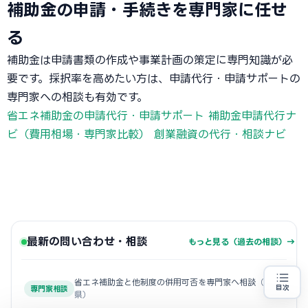
補助金の申請・手続きを専門家に任せ
る
補助金は申請書類の作成や事業計画の策定に専門知識が必
要です。採択率を高めたい方は、申請代行・申請サポートの
専門家への相談も有効です。
省エネ補助金の申請代行・申請サポート
補助金申請代行ナ
ビ（費用相場・専門家比較）
創業融資の代行・相談ナビ
最新の問い合わせ・相談
もっと見る（過去の相談）→
省エネ補助金と他制度の併用可否を専門家へ相談
（岐阜
目次
専門家相談
県）
省エネ設備の導入をお考えの方
地域・業種から選べる
専門家に無料相談する
お近くの専門家を探す