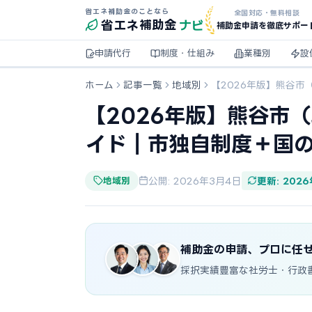
省エネ補助金のことなら
全国対応・無料相談
ナビ
省エネ
補助金
補助金申請を徹底サポー
申請代行
制度・仕組み
業種別
設
ホーム
記事一覧
地域別
【2026年版】熊谷
【2026年版】熊谷市
イド｜市独自制度＋国
地域別
公開: 2026年3月4日
更新: 202
補助金の申請、プロに任
採択実績豊富な社労士・行政