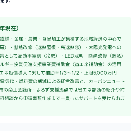
ます。
6年現在）
・繊維・金属・農業・食品加工が集積する地域経済の中心で
冷房）・断熱改修（遮熱屋根・高遮熱窓）・太陽光発電への
策として高効率空調（冷房）・LED照明・断熱改修（遮熱）
ネルギー投資促進支援事業費補助金（省エネ補助金）の活用
設備導入に対して補助率1/3〜1/2・上限5,000万円
電気代・燃料費の削減による経営改善と、カーボンニュート
市の商工会議所・よろず支援拠点では省エネ診断の紹介や補
料相談から申請書類作成まで一貫したサポートを受けられま