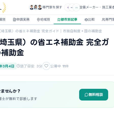
専門家を探す
設備メーカー・施工業
ト
備別
申請実務
地域別
都市別記事
比較
専門
市（埼玉県）の省エネ補助金 完全ガイド｜市独自制度＋国の補助金
（埼玉県）の省エネ補助金 完全ガ
の補助金
6年3月4日
読了目安: 3分
公募中
11
件
せませんか？
無料相談
書士が無料で診断します