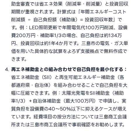
助金審査では省エネ効果（削減率・削減量）と投資回収
期間が重視されます。計算式は「年間エネルギーコスト
削減額 ÷ 自己負担額（補助後）= 投資回収年数」で
す。例：LED照明更新で年間電気代100万円削減、設備
費200万円・補助率1/3の場合、自己負担は約134万
円、投資回収は約1年4か月です。三島市の電気・ガス単
価を用いた具体的な試算をよろず支援拠点で無料作成で
きます。
再エネ補助金との組み合わせで自己負担を最小化する：
省エネ補助金（SII）と再生可能エネルギー補助金（各
都道府県・自治体）を組み合わせることで自己負担を大
幅に圧縮できます。例：太陽光発電をSII補助金（補助
率1/3）＋自治体補助金（最大100万円）で申請し、実
質負担を設備費の40〜50%以下に抑えるケースが増え
ています。経費項目の按分方法については三島商工会議
所または三島市商工会議所で事前確認をお勧めします。