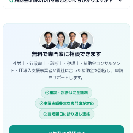
Q
会議所で対象設備・申請書類の確認と診断機関の紹介を受け
補助金申請の代行を頼むといくらかかりますか？
簡易申請方式で、補助率1/2・上限1,500万円です。一般型は
ることが最初のステップです。
オーダーメイドの設備投資に対応し、補助率1/2・上限1億円
A
一般的に着手金5〜15万円＋成功報酬5〜15%が相場で
です。指定設備導入事業は審査が簡易で採択率が高く、一般
す。当サイトでは三島市に対応した専門家を無料でご紹介して
型は大規模投資に向いています。
います。
無料で専門家に相談できます
社労士・行政書士・診断士・税理士・補助金コンサルタン
ト・IT導入支援事業者が貴社に合った補助金を診断し、申請
をサポートします。
相談・診断は完全無料
申請実績豊富な専門家が対応
最短翌日に折り返し連絡