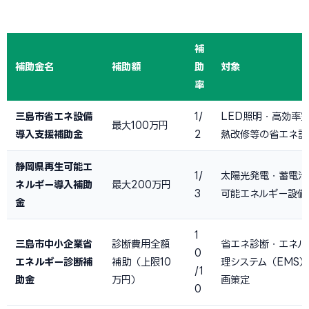
補
補助金名
補助額
助
対象
率
三島市省エネ設備
1/
LED照明・高効率
最大100万円
導入支援補助金
2
熱改修等の省エネ設
静岡県再生可能エ
1/
太陽光発電・蓄電池
ネルギー導入補助
最大200万円
3
可能エネルギー設備
金
1
三島市中小企業省
診断費用全額
省エネ診断・エネル
0
エネルギー診断補
補助（上限10
理システム（EMS
/1
助金
万円）
画策定
0