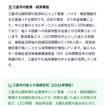
三島市の産業・経済構造
三島市は静岡県の経済中心として製薬・バイオ・精密機器を
主力産業とする都市です。近年の電気・ガス料金高騰によ
り、中小企業のエネルギーコストは前年比10〜25%増加し
ており、省エネ設備への投資判断を加速させる背景となって
います。製造業省エネ・LED照明を中心とした省エネ投資
は、補助金活用後の投資回収期間が2〜5年と短く、経営改
善効果が高いことから採用事例が増加しています。省エネル
ギー投資促進支援事業費補助金（SII）は年間数百件の採択
実績があり、三島市でも毎年複数の中小企業が活用していま
す。
三島市の省エネ投資状況（2026年現在）
三島市は静岡県の主要都市として製薬・バイオ・精密機器が
集積する地域経済の中心です。四季を通じた省エネ対策が可
能で、LED照明・高効率空調・太陽光発電を組み合わせた