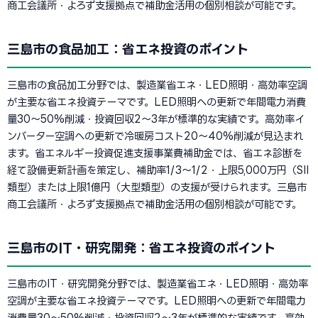
商工会議所・よろず支援拠点で補助金活用の個別相談が可能です。
三島市の食品加工：省エネ投資のポイント
三島市の食品加工分野では、製造業省エネ・LED照明・高効率空調
が主要な省エネ投資テーマです。LED照明への更新で年間電力消費
量30〜50%削減・投資回収2〜3年が標準的な実績です。高効率イ
ンバーター空調への更新で冷暖房コスト20〜40%削減が見込まれ
ます。省エネルギー投資促進支援事業費補助金では、省エネ診断を
経て設備更新計画を策定し、補助率1/3〜1/2・上限5,000万円（SII
類型）または上限1億円（大型類型）の支援が受けられます。三島市
商工会議所・よろず支援拠点で補助金活用の個別相談が可能です。
三島市のIT・研究開発：省エネ投資のポイント
三島市のIT・研究開発分野では、製造業省エネ・LED照明・高効率
空調が主要な省エネ投資テーマです。LED照明への更新で年間電力
消費量30〜50%削減・投資回収2〜3年が標準的な実績です。高効