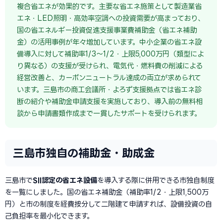
複合省エネが効果的です。主要な省エネ施策として製造業省
エネ・LED照明・高効率空調への投資需要が高まっており、
国の省エネルギー投資促進支援事業費補助金（省エネ補助
金）の活用事例が年々増加しています。中小企業の省エネ設
備導入に対して補助率1/3〜1/2・上限5,000万円（類型によ
り異なる）の支援が受けられ、電気代・燃料費の削減による
経営改善と、カーボンニュートラル達成の両立が求められて
います。三島市の商工会議所・よろず支援拠点では省エネ診
断の紹介や補助金申請支援を実施しており、導入前の無料相
談から申請書類作成まで一貫したサポートを受けられます。
三島市独自の補助金・助成金
三島市で
SII認定の省エネ設備
を導入する際に併用できる市独自制度
を一覧にしました。国の省エネ補助金（補助率1/2・上限1,500万
円）と市の制度を経費按分して二階建て申請すれば、設備投資の自
己負担率を最小化できます。