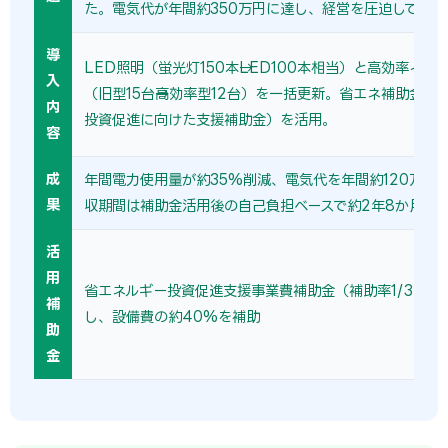
た。電気代が年間約350万円に達し、経営を圧迫していた
導
LED照明（蛍光灯150本→LED100本相当）と高効率イン
入
（旧型15台→高効率型12台）を一括更新。省エネ補助金（
内
投資促進に向けた支援補助金）を活用。
容
成
年間電力使用量が約35%削減、電気代を年間約120万円
果
収期間は補助金活用後の自己負担ベースで約2年8か月。
活
用
省エネルギー投資促進支援事業費補助金（補助率1/3〜1/
補
し、設備費の約40%を補助
助
金