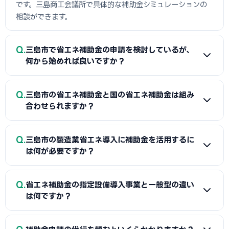
です。三島商工会議所で具体的な補助金シミュレーションの
相談ができます。
Q
三島市で省エネ補助金の申請を検討しているが、
何から始めれば良いですか？
A
まずは省エネ診断（無料または費用補助あり）を受けて
Q
三島市の省エネ補助金と国の省エネ補助金は組み
エネルギー使用状況を把握することが第一歩です。次に三島
合わせられますか？
商工会議所または設備メーカー・販売店に省エネ補助金の活
用について相談し、GビズIDプライムの取得（2〜3週間必
A
経費項目が重複しなければ三島市（または都道府県）の省
Q
要）を並行して進めましょう。公募スケジュールに合わせた準
三島市の製造業省エネ導入に補助金を活用するに
エネ補助金と国のSII補助金の併用が可能です。例えば太陽光
は何が必要ですか？
備が採択への近道です。
発電システムをSII補助金で、蓄電池を自治体補助金で申請す
る組み合わせが一般的です。三島商工会議所で最適な経費配
A
省エネ補助金（SII類型）の申請に必要な基本書類は、G
Q
分の事前確認をお勧めします。
省エネ補助金の指定設備導入事業と一般型の違い
ビズIDプライム・省エネ計算書（現状比較）・設備メーカー
は何ですか？
見積書・事業計画書の4点です。省エネ計算書の作成には設備
メーカーまたは省エネ診断機関の協力が必要です。三島商工
A
指定設備導入事業は事前登録された省エネ設備から選ぶ