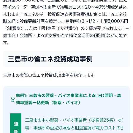
率インバーター空調への更新で冷暖房コスト20〜40%削減が見込
まれます。省エネルギー投資促進支援事業費補助金では、省エネ診
断を経て設備更新計画を策定し、補助率1/3〜1/2・上限5,000万円
（SII類型）または上限1億円（大型類型）の支援が受けられます。三
島市商工会議所・よろず支援拠点で補助金活用の個別相談が可能で
す。
三島市の省エネ投資成功事例
三島市の実際の省エネ投資成功事例を紹介します。
事例1: 三島市の製薬・バイオ事業者によるLED照明・高
効率空調一括更新（製薬・バイオ）
三島市の中小製薬・バイオ事業者（従業員25名）では、築
課
場・事務所の蛍光灯照明と旧型空調が電力コストの主因と
題