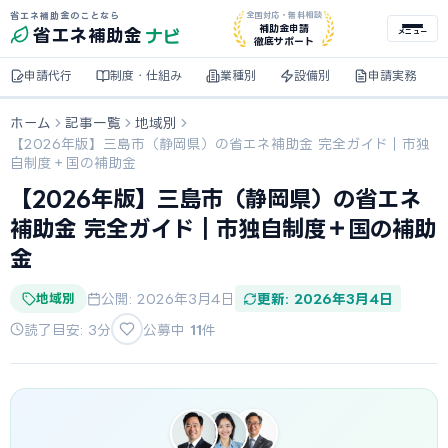
省エネ補助金のことなら
全国対応・無料相談
ナビ
補助金申請
省エネ
補助金
メニュー
徹底サポート
申請代行
制度・仕組み
業種別
設備別
申請実務
ホーム
記事一覧
地域別
【2026年版】三島市（静岡県）の省エネ補助金 完全ガイド｜市独
自制度＋国の補助金
【2026年版】三島市（静岡県）の省エネ
補助金 完全ガイド｜市独自制度＋国の補助
金
地域別
公開: 2026年3月4日
更新: 2026年3月4日
読了目安: 3分
公募中
11
件