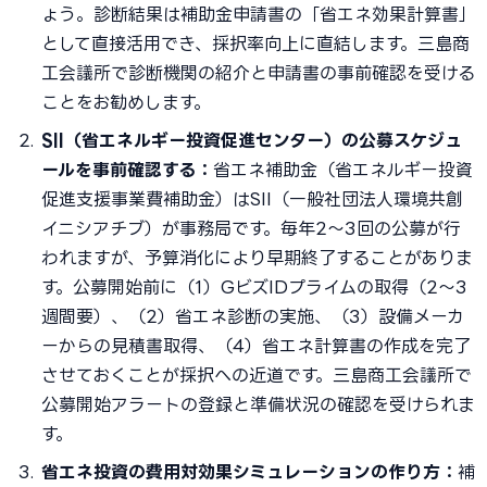
ょう。診断結果は補助金申請書の「省エネ効果計算書」
として直接活用でき、採択率向上に直結します。三島商
工会議所で診断機関の紹介と申請書の事前確認を受ける
ことをお勧めします。
SII（省エネルギー投資促進センター）の公募スケジュ
ールを事前確認する：
省エネ補助金（省エネルギー投資
促進支援事業費補助金）はSII（一般社団法人環境共創
イニシアチブ）が事務局です。毎年2〜3回の公募が行
われますが、予算消化により早期終了することがありま
す。公募開始前に（1）GビズIDプライムの取得（2〜3
週間要）、（2）省エネ診断の実施、（3）設備メーカ
ーからの見積書取得、（4）省エネ計算書の作成を完了
させておくことが採択への近道です。三島商工会議所で
公募開始アラートの登録と準備状況の確認を受けられま
す。
省エネ投資の費用対効果シミュレーションの作り方：
補