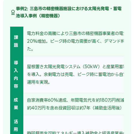
事例2: 三島市の精密機器施設における太陽光発電・蓄電
池導入事例（精密機器）
電力料金の高騰により三島市の精密機器事業者の電気代
課
20%増加。ピーク時の電力需要が高く、デマンド料金も
題
た。
導
屋根置き太陽光発電システム（50kW）と産業用蓄電池（
入
を導入。余剰電力は売電、ピーク時に蓄電池から自家消
内
運用を実現。
容
成
自家消費率60%達成、年間電気代を約180万円削減。売
果
約40万円を含め投資回収は約7年（補助金活用後）。
活
用
静岡県再生可能エネルギー導入補助金と経済産業省の省