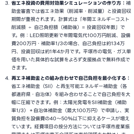
省エネ投資の費用対効果シミュレーションの作り方：
補
助金審査では省エネ効果（削減率・削減量）と投資回収
期間が重視されます。計算式は「年間エネルギーコスト
削減額 ÷ 自己負担額（補助後）= 投資回収年数」で
す。例：LED照明更新で年間電気代100万円削減、設備
費200万円・補助率1/3の場合、自己負担は約134万
円、投資回収は約1年4か月です。平塚市の電気・ガス単
価を用いた具体的な試算をよろず支援拠点で無料作成で
きます。
再エネ補助金との組み合わせで自己負担を最小化する：
省エネ補助金（SII）と再生可能エネルギー補助金（各
都道府県・自治体）を組み合わせることで自己負担を大
幅に圧縮できます。例：太陽光発電をSII補助金（補助
率1/3）＋自治体補助金（最大100万円）で申請し、実
質負担を設備費の40〜50%以下に抑えるケースが増え
ています。経費項目の按分方法については平塚市産業振