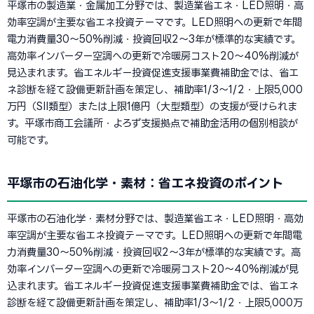
平塚市の製造業・金属加工分野では、製造業省エネ・LED照明・高
効率空調が主要な省エネ投資テーマです。LED照明への更新で年間
電力消費量30〜50%削減・投資回収2〜3年が標準的な実績です。
高効率インバーター空調への更新で冷暖房コスト20〜40%削減が
見込まれます。省エネルギー投資促進支援事業費補助金では、省エ
ネ診断を経て設備更新計画を策定し、補助率1/3〜1/2・上限5,000
万円（SII類型）または上限1億円（大型類型）の支援が受けられま
す。平塚市商工会議所・よろず支援拠点で補助金活用の個別相談が
可能です。
平塚市の石油化学・素材：省エネ投資のポイント
平塚市の石油化学・素材分野では、製造業省エネ・LED照明・高効
率空調が主要な省エネ投資テーマです。LED照明への更新で年間電
力消費量30〜50%削減・投資回収2〜3年が標準的な実績です。高
効率インバーター空調への更新で冷暖房コスト20〜40%削減が見
込まれます。省エネルギー投資促進支援事業費補助金では、省エネ
診断を経て設備更新計画を策定し、補助率1/3〜1/2・上限5,000万