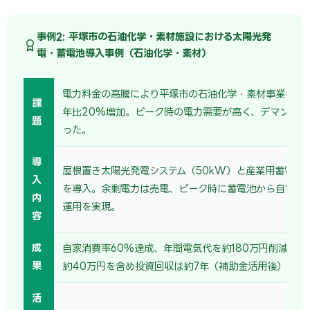
事例2: 平塚市の石油化学・素材施設における太陽光発
電・蓄電池導入事例（石油化学・素材）
電力料金の高騰により平塚市の石油化学・素材事業者の
課
年比20%増加。ピーク時の電力需要が高く、デマンド料
題
った。
導
屋根置き太陽光発電システム（50kW）と産業用蓄電池（
入
を導入。余剰電力は売電、ピーク時に蓄電池から自家消
内
運用を実現。
容
成
自家消費率60%達成、年間電気代を約180万円削減。売
果
約40万円を含め投資回収は約7年（補助金活用後）。
活