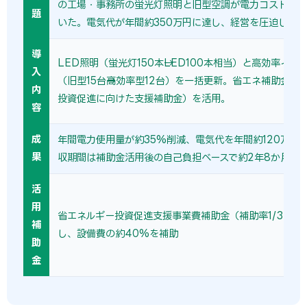
の工場・事務所の蛍光灯照明と旧型空調が電力コストの主
題
いた。電気代が年間約350万円に達し、経営を圧迫してい
導
LED照明（蛍光灯150本→LED100本相当）と高効率イン
入
（旧型15台→高効率型12台）を一括更新。省エネ補助金（
内
投資促進に向けた支援補助金）を活用。
容
成
年間電力使用量が約35%削減、電気代を年間約120万円
果
収期間は補助金活用後の自己負担ベースで約2年8か月。
活
用
省エネルギー投資促進支援事業費補助金（補助率1/3〜1/
補
し、設備費の約40%を補助
助
金