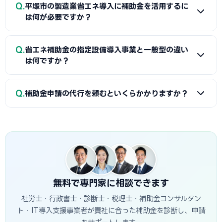
A
経費項目が重複しなければ平塚市（または都道府県）の省
Q
要）を並行して進めましょう。公募スケジュールに合わせた準
平塚市の製造業省エネ導入に補助金を活用するに
エネ補助金と国のSII補助金の併用が可能です。例えば太陽光
は何が必要ですか？
備が採択への近道です。
発電システムをSII補助金で、蓄電池を自治体補助金で申請す
る組み合わせが一般的です。平塚市産業振興課で最適な経費
A
省エネ補助金（SII類型）の申請に必要な基本書類は、G
Q
配分の事前確認をお勧めします。
省エネ補助金の指定設備導入事業と一般型の違い
ビズIDプライム・省エネ計算書（現状比較）・設備メーカー
は何ですか？
見積書・事業計画書の4点です。省エネ計算書の作成には設備
メーカーまたは省エネ診断機関の協力が必要です。平塚市産
A
指定設備導入事業は事前登録された省エネ設備から選ぶ
Q
業振興課で対象設備・申請書類の確認と診断機関の紹介を受
補助金申請の代行を頼むといくらかかりますか？
簡易申請方式で、補助率1/2・上限1,500万円です。一般型は
けることが最初のステップです。
オーダーメイドの設備投資に対応し、補助率1/2・上限1億円
A
一般的に着手金5〜15万円＋成功報酬5〜15%が相場で
です。指定設備導入事業は審査が簡易で採択率が高く、一般
す。当サイトでは平塚市に対応した専門家を無料でご紹介して
型は大規模投資に向いています。
います。
無料で専門家に相談できます
社労士・行政書士・診断士・税理士・補助金コンサルタン
ト・IT導入支援事業者が貴社に合った補助金を診断し、申請