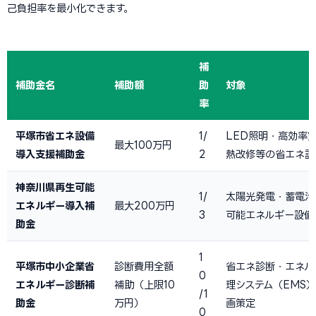
己負担率を最小化できます。
補
補助金名
補助額
助
対象
率
平塚市省エネ設備
1/
LED照明・高効率
最大100万円
導入支援補助金
2
熱改修等の省エネ設
神奈川県再生可能
1/
太陽光発電・蓄電池
エネルギー導入補
最大200万円
3
可能エネルギー設備
助金
1
平塚市中小企業省
診断費用全額
省エネ診断・エネル
0
エネルギー診断補
補助（上限10
理システム（EMS
/1
助金
万円）
画策定
0