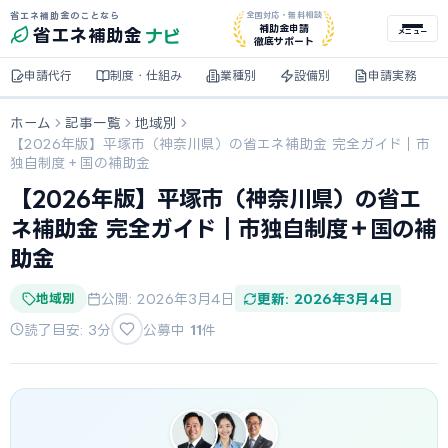
省エネ補助金のことなら
全国対応・無料相談
ナビ
補助金申請
省エネ
補助金
メニュー
徹底サポート
申請代行
制度・仕組み
業種別
設備別
申請実務
ホーム
記事一覧
地域別
【2026年版】平塚市（神奈川県）の省エネ補助金 完全ガイド｜市
独自制度＋国の補助金
【2026年版】平塚市（神奈川県）の省エ
ネ補助金 完全ガイド｜市独自制度＋国の補
助金
地域別
公開: 2026年3月4日
更新: 2026年3月4日
読了目安: 3分
公募中
11
件