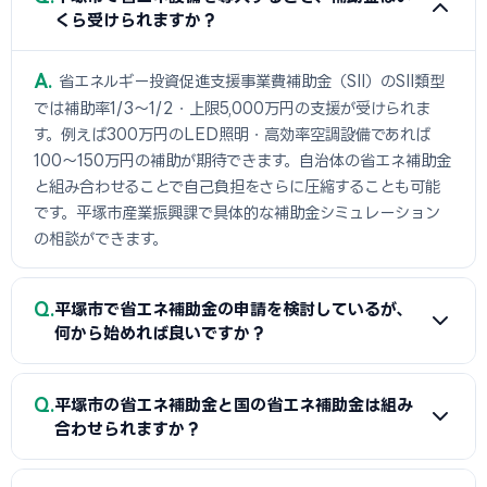
くら受けられますか？
A
省エネルギー投資促進支援事業費補助金（SII）のSII類型
では補助率1/3〜1/2・上限5,000万円の支援が受けられま
す。例えば300万円のLED照明・高効率空調設備であれば
100〜150万円の補助が期待できます。自治体の省エネ補助金
と組み合わせることで自己負担をさらに圧縮することも可能
です。平塚市産業振興課で具体的な補助金シミュレーション
の相談ができます。
Q
平塚市で省エネ補助金の申請を検討しているが、
何から始めれば良いですか？
A
まずは省エネ診断（無料または費用補助あり）を受けて
Q
平塚市の省エネ補助金と国の省エネ補助金は組み
エネルギー使用状況を把握することが第一歩です。次に平塚
合わせられますか？
市産業振興課または設備メーカー・販売店に省エネ補助金の
活用について相談し、GビズIDプライムの取得（2〜3週間必