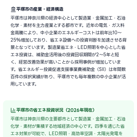
平塚市の産業・経済構造
平塚市は神奈川県の経済中心として製造業・金属加工・石油
化学・素材を主力産業とする都市です。近年の電気・ガス料
金高騰により、中小企業のエネルギーコストは前年比10〜
25%増加しており、省エネ設備への投資判断を加速させる背
景となっています。製造業省エネ・LED照明を中心とした省
エネ投資は、補助金活用後の投資回収期間が2〜5年と短
く、経営改善効果が高いことから採用事例が増加していま
す。省エネルギー投資促進支援事業費補助金（SII）は年間数
百件の採択実績があり、平塚市でも毎年複数の中小企業が活
用しています。
平塚市の省エネ投資状況（2026年現在）
平塚市は神奈川県の主要都市として製造業・金属加工・石油
化学・素材が集積する地域経済の中心です。四季を通じた省
エネ対策が可能で、LED照明・高効率空調・太陽光発電を