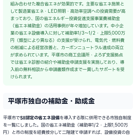
組み合わせた複合省エネが効果的です。主要な省エネ施策と
して製造業省エネ・LED照明・高効率空調への投資需要が高
まっており、国の省エネルギー投資促進支援事業費補助金
（省エネ補助金）の活用事例が年々増加しています。中小企
業の省エネ設備導入に対して補助率1/3〜1/2・上限5,000万
円（類型により異なる）の支援が受けられ、電気代・燃料費
の削減による経営改善と、カーボンニュートラル達成の両立
が求められています。平塚市の商工会議所・よろず支援拠点
では省エネ診断の紹介や補助金申請支援を実施しており、導
入前の無料相談から申請書類作成まで一貫したサポートを受
けられます。
平塚市独自の補助金・助成金
平塚市で
SII認定の省エネ設備
を導入する際に併用できる市独自制度
を一覧にしました。国の省エネ補助金（補助率1/2・上限1,500万
円）と市の制度を経費按分して二階建て申請すれば、設備投資の自