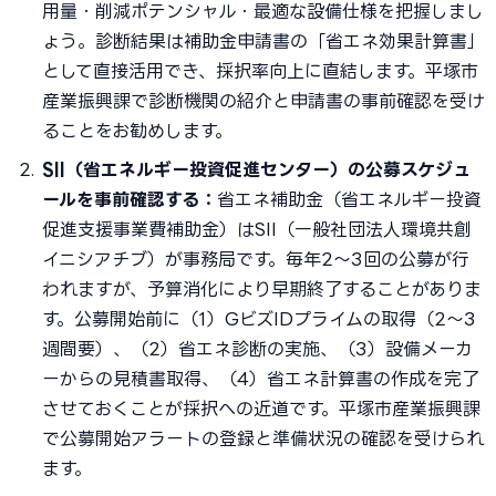
用量・削減ポテンシャル・最適な設備仕様を把握しまし
ょう。診断結果は補助金申請書の「省エネ効果計算書」
として直接活用でき、採択率向上に直結します。平塚市
産業振興課で診断機関の紹介と申請書の事前確認を受け
ることをお勧めします。
SII（省エネルギー投資促進センター）の公募スケジュ
ールを事前確認する：
省エネ補助金（省エネルギー投資
促進支援事業費補助金）はSII（一般社団法人環境共創
イニシアチブ）が事務局です。毎年2〜3回の公募が行
われますが、予算消化により早期終了することがありま
す。公募開始前に（1）GビズIDプライムの取得（2〜3
週間要）、（2）省エネ診断の実施、（3）設備メーカ
ーからの見積書取得、（4）省エネ計算書の作成を完了
させておくことが採択への近道です。平塚市産業振興課
で公募開始アラートの登録と準備状況の確認を受けられ
ます。