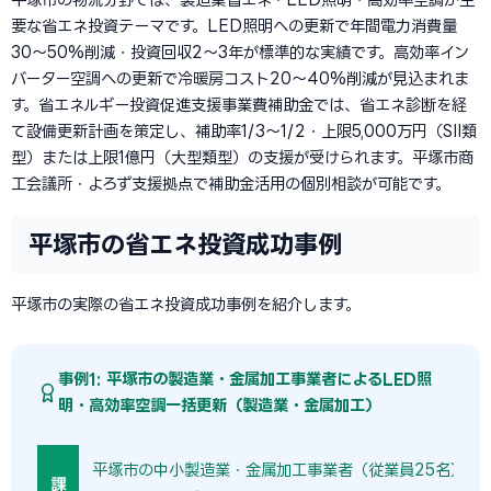
要な省エネ投資テーマです。LED照明への更新で年間電力消費量
30〜50%削減・投資回収2〜3年が標準的な実績です。高効率イン
バーター空調への更新で冷暖房コスト20〜40%削減が見込まれま
す。省エネルギー投資促進支援事業費補助金では、省エネ診断を経
て設備更新計画を策定し、補助率1/3〜1/2・上限5,000万円（SII類
型）または上限1億円（大型類型）の支援が受けられます。平塚市商
工会議所・よろず支援拠点で補助金活用の個別相談が可能です。
平塚市の省エネ投資成功事例
平塚市の実際の省エネ投資成功事例を紹介します。
事例1: 平塚市の製造業・金属加工事業者によるLED照
明・高効率空調一括更新（製造業・金属加工）
平塚市の中小製造業・金属加工事業者（従業員25名）では
課