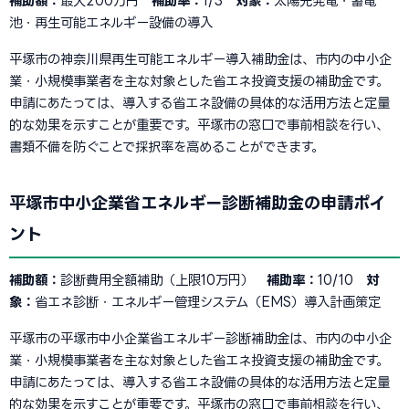
補助額：
最大200万円
補助率：
1/3
対象：
太陽光発電・蓄電
池・再生可能エネルギー設備の導入
平塚市の神奈川県再生可能エネルギー導入補助金は、市内の中小企
業・小規模事業者を主な対象とした省エネ投資支援の補助金です。
申請にあたっては、導入する省エネ設備の具体的な活用方法と定量
的な効果を示すことが重要です。平塚市の窓口で事前相談を行い、
書類不備を防ぐことで採択率を高めることができます。
平塚市中小企業省エネルギー診断補助金の申請ポイ
ント
補助額：
診断費用全額補助（上限10万円）
補助率：
10/10
対
象：
省エネ診断・エネルギー管理システム（EMS）導入計画策定
平塚市の平塚市中小企業省エネルギー診断補助金は、市内の中小企
業・小規模事業者を主な対象とした省エネ投資支援の補助金です。
申請にあたっては、導入する省エネ設備の具体的な活用方法と定量
的な効果を示すことが重要です。平塚市の窓口で事前相談を行い、