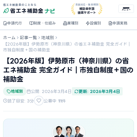
省エネ補助金のことなら
全国対応・無料相談
ナビ
補助金申請
省エネ
補助金
メニュー
徹底サポート
申請代行
制度・仕組み
業種別
設備別
申請実務
ホーム
記事一覧
地域別
【2026年版】伊勢原市（神奈川県）の省エネ補助金 完全ガイド｜
市独自制度＋国の補助金
【2026年版】伊勢原市（神奈川県）の省
エネ補助金 完全ガイド｜市独自制度＋国の
補助金
地域別
公開: 2026年3月4日
更新: 2026年3月4日
読了目安: 3分
公募中
11
件