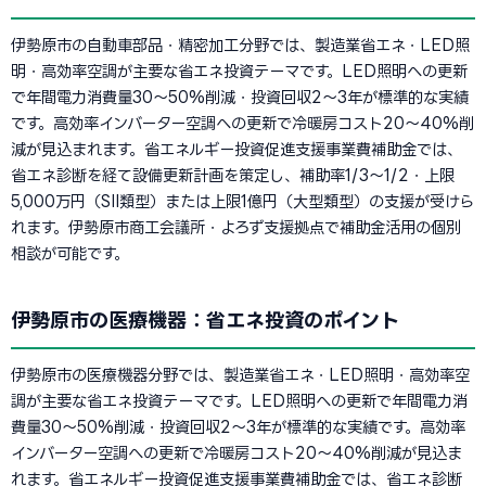
伊勢原市の自動車部品・精密加工分野では、製造業省エネ・LED照
明・高効率空調が主要な省エネ投資テーマです。LED照明への更新
で年間電力消費量30〜50%削減・投資回収2〜3年が標準的な実績
です。高効率インバーター空調への更新で冷暖房コスト20〜40%削
減が見込まれます。省エネルギー投資促進支援事業費補助金では、
省エネ診断を経て設備更新計画を策定し、補助率1/3〜1/2・上限
5,000万円（SII類型）または上限1億円（大型類型）の支援が受けら
れます。伊勢原市商工会議所・よろず支援拠点で補助金活用の個別
相談が可能です。
伊勢原市の医療機器：省エネ投資のポイント
伊勢原市の医療機器分野では、製造業省エネ・LED照明・高効率空
調が主要な省エネ投資テーマです。LED照明への更新で年間電力消
費量30〜50%削減・投資回収2〜3年が標準的な実績です。高効率
インバーター空調への更新で冷暖房コスト20〜40%削減が見込ま
れます。省エネルギー投資促進支援事業費補助金では、省エネ診断