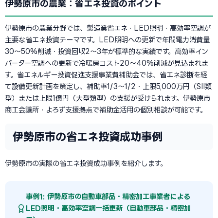
伊勢原市の農業：省エネ投資のポイント
伊勢原市の農業分野では、製造業省エネ・LED照明・高効率空調が
主要な省エネ投資テーマです。LED照明への更新で年間電力消費量
30〜50%削減・投資回収2〜3年が標準的な実績です。高効率イン
バーター空調への更新で冷暖房コスト20〜40%削減が見込まれま
す。省エネルギー投資促進支援事業費補助金では、省エネ診断を経
て設備更新計画を策定し、補助率1/3〜1/2・上限5,000万円（SII類
型）または上限1億円（大型類型）の支援が受けられます。伊勢原市
商工会議所・よろず支援拠点で補助金活用の個別相談が可能です。
伊勢原市の省エネ投資成功事例
伊勢原市の実際の省エネ投資成功事例を紹介します。
事例1: 伊勢原市の自動車部品・精密加工事業者による
LED照明・高効率空調一括更新（自動車部品・精密加