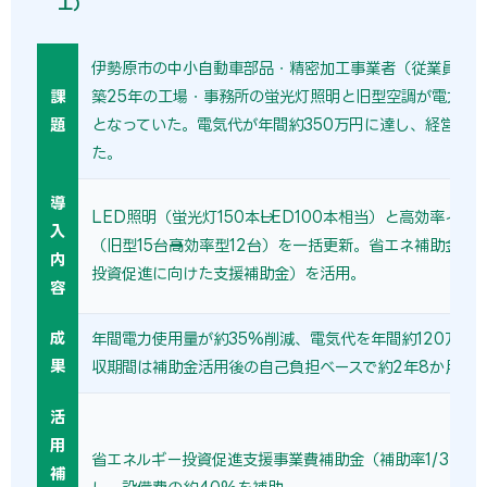
工）
伊勢原市の中小自動車部品・精密加工事業者（従業員25
課
築25年の工場・事務所の蛍光灯照明と旧型空調が電力コ
題
となっていた。電気代が年間約350万円に達し、経営を圧
た。
導
LED照明（蛍光灯150本→LED100本相当）と高効率イン
入
（旧型15台→高効率型12台）を一括更新。省エネ補助金（
内
投資促進に向けた支援補助金）を活用。
容
成
年間電力使用量が約35%削減、電気代を年間約120万円
果
収期間は補助金活用後の自己負担ベースで約2年8か月。
活
用
省エネルギー投資促進支援事業費補助金（補助率1/3〜1/
補