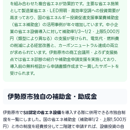
を組み合わせた複合省エネが効果的です。主要な省エネ施策
として製造業省エネ・LED照明・高効率空調への投資需要が
高まっており、国の省エネルギー投資促進支援事業費補助金
（省エネ補助金）の活用事例が年々増加しています。中小企
業の省エネ設備導入に対して補助率1/3〜1/2・上限5,000万
円（類型により異なる）の支援が受けられ、電気代・燃料費
の削減による経営改善と、カーボンニュートラル達成の両立
が求められています。伊勢原市の商工会議所・よろず支援拠
点では省エネ診断の紹介や補助金申請支援を実施しており、
導入前の無料相談から申請書類作成まで一貫したサポートを
受けられます。
伊勢原市独自の補助金・助成金
伊勢原市で
SII認定の省エネ設備
を導入する際に併用できる市独自制
度を一覧にしました。国の省エネ補助金（補助率1/2・上限1,500万
円）と市の制度を経費按分して二階建て申請すれば、設備投資の自