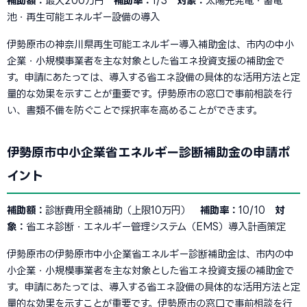
補助額：
最大200万円
補助率：
1/3
対象：
太陽光発電・蓄電
池・再生可能エネルギー設備の導入
伊勢原市の神奈川県再生可能エネルギー導入補助金は、市内の中小
企業・小規模事業者を主な対象とした省エネ投資支援の補助金で
す。申請にあたっては、導入する省エネ設備の具体的な活用方法と定
量的な効果を示すことが重要です。伊勢原市の窓口で事前相談を行
い、書類不備を防ぐことで採択率を高めることができます。
伊勢原市中小企業省エネルギー診断補助金の申請ポ
イント
補助額：
診断費用全額補助（上限10万円）
補助率：
10/10
対
象：
省エネ診断・エネルギー管理システム（EMS）導入計画策定
伊勢原市の伊勢原市中小企業省エネルギー診断補助金は、市内の中
小企業・小規模事業者を主な対象とした省エネ投資支援の補助金で
す。申請にあたっては、導入する省エネ設備の具体的な活用方法と定
量的な効果を示すことが重要です。伊勢原市の窓口で事前相談を行