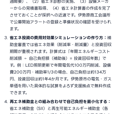
週間要）、（2）省エネ診断の実施、（3）設備メーカ
ーからの見積書取得、（4）省エネ計算書の作成を完了
させておくことが採択への近道です。伊勢原商工会議所
で公募開始アラートの登録と準備状況の確認を受けられ
ます。
省エネ投資の費用対効果シミュレーションの作り方：
補
助金審査では省エネ効果（削減率・削減量）と投資回収
期間が重視されます。計算式は「年間エネルギーコスト
削減額 ÷ 自己負担額（補助後）= 投資回収年数」で
す。例：LED照明更新で年間電気代100万円削減、設備
費200万円・補助率1/3の場合、自己負担は約134万
円、投資回収は約1年4か月です。伊勢原市の電気・ガス
単価を用いた具体的な試算をよろず支援拠点で無料作成
できます。
再エネ補助金との組み合わせで自己負担を最小化する：
省エネ補助金（SII）と再生可能エネルギー補助金（各