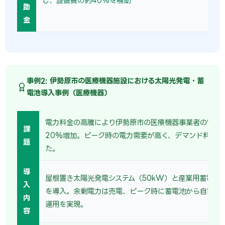
し、設備費の約40%を補助
助
金
事例2: 伊勢原市の医療機器施設における太陽光発電・蓄
電池導入事例（医療機器）
電力料金の高騰により伊勢原市の医療機器事業者の電気
課
20%増加。ピーク時の電力需要が高く、デマンド料金も
題
た。
導
屋根置き太陽光発電システム（50kW）と産業用蓄電池（
入
を導入。余剰電力は売電、ピーク時に蓄電池から自家消
内
運用を実現。
容