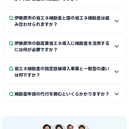
A
まずは省エネ診断（無料または費用補助あり）を受けて
Q
伊勢原市の省エネ補助金と国の省エネ補助金は組
エネルギー使用状況を把握することが第一歩です。次に伊勢
み合わせられますか？
原商工会議所または設備メーカー・販売店に省エネ補助金の
活用について相談し、GビズIDプライムの取得（2〜3週間必
A
経費項目が重複しなければ伊勢原市（または都道府県）の
Q
要）を並行して進めましょう。公募スケジュールに合わせた準
伊勢原市の製造業省エネ導入に補助金を活用する
省エネ補助金と国のSII補助金の併用が可能です。例えば太陽
には何が必要ですか？
備が採択への近道です。
光発電システムをSII補助金で、蓄電池を自治体補助金で申請
する組み合わせが一般的です。伊勢原商工会議所で最適な経
A
省エネ補助金（SII類型）の申請に必要な基本書類は、G
Q
費配分の事前確認をお勧めします。
省エネ補助金の指定設備導入事業と一般型の違い
ビズIDプライム・省エネ計算書（現状比較）・設備メーカー
は何ですか？
見積書・事業計画書の4点です。省エネ計算書の作成には設備
メーカーまたは省エネ診断機関の協力が必要です。伊勢原商
A
指定設備導入事業は事前登録された省エネ設備から選ぶ
Q
工会議所で対象設備・申請書類の確認と診断機関の紹介を受
補助金申請の代行を頼むといくらかかりますか？
簡易申請方式で、補助率1/2・上限1,500万円です。一般型は
けることが最初のステップです。
オーダーメイドの設備投資に対応し、補助率1/2・上限1億円
A
一般的に着手金5〜15万円＋成功報酬5〜15%が相場で
です。指定設備導入事業は審査が簡易で採択率が高く、一般
す。当サイトでは伊勢原市に対応した専門家を無料でご紹介
型は大規模投資に向いています。
しています。