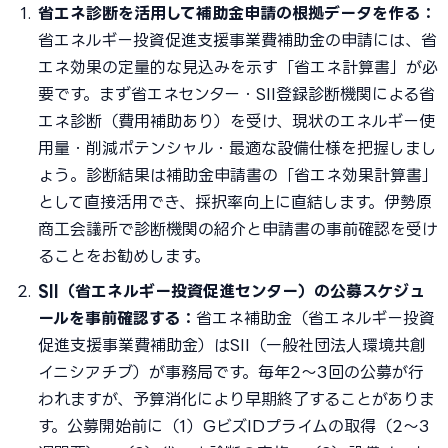
省エネ診断を活用して補助金申請の根拠データを作る：
省エネルギー投資促進支援事業費補助金の申請には、省
エネ効果の定量的な見込みを示す「省エネ計算書」が必
要です。まず省エネセンター・SII登録診断機関による省
エネ診断（費用補助あり）を受け、現状のエネルギー使
用量・削減ポテンシャル・最適な設備仕様を把握しまし
ょう。診断結果は補助金申請書の「省エネ効果計算書」
として直接活用でき、採択率向上に直結します。伊勢原
商工会議所で診断機関の紹介と申請書の事前確認を受け
ることをお勧めします。
SII（省エネルギー投資促進センター）の公募スケジュ
ールを事前確認する：
省エネ補助金（省エネルギー投資
促進支援事業費補助金）はSII（一般社団法人環境共創
イニシアチブ）が事務局です。毎年2〜3回の公募が行
われますが、予算消化により早期終了することがありま
す。公募開始前に（1）GビズIDプライムの取得（2〜3