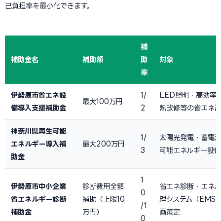
己負担率を最小化できます。
補
補助金名
補助額
助
対象
率
伊勢原市省エネ設
1/
LED照明・高効率
最大100万円
備導入支援補助金
2
熱改修等の省エネ
神奈川県再生可能
1/
太陽光発電・蓄電
エネルギー導入補
最大200万円
3
可能エネルギー設
助金
1
伊勢原市中小企業
診断費用全額
省エネ診断・エネ
0
省エネルギー診断
補助（上限10
理システム（EMS
/1
補助金
万円）
画策定
0